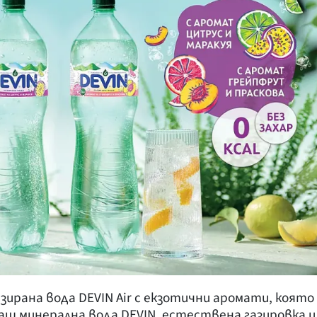
ирана вода DEVIN Air с екзотични аромати, която
щ минерална вода DEVIN, естествена газировка и