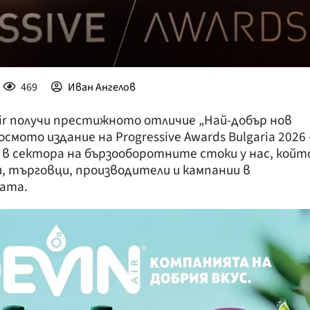
469
Иван Ангелов
Air получи престижното отличие „Най-добър нов
смото издание на Progressive Awards Bulgaria 2026 
 в сектора на бързооборотните стоки у нас, койт
, търговци, производители и кампании в
ата.