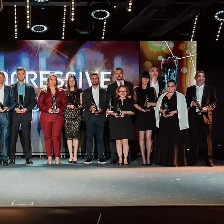
КУЛТУРА
ПРАВОСЪДИЕ
КРИМИ
КИБЕРЗАЩИТ
ВЯРА
ОБЯВИ
ВОЙНАТА В У
ВРЕМЕТО