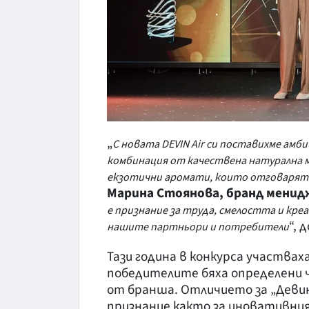
„
С новата DEVIN Air си поставихме амб
комбинация от качествена натурална 
екзотични аромати, които отговарят
Марина Стоянова, бранд менидж
е признание за труда, смелостта и кре
“, 
нашите партньори и потребители
Тази година в конкурса участваха
победителите бяха определени ч
от бранша. Отличието за „Девин“
признание както за иновативния