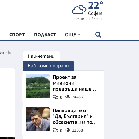
22°
София
предимно облачно
СПОРТ
ПОДКАСТ
ОЩЕ
wards
Най-четени
НДАРТ
Най-коментирани
АДЕМИЯ "ЧУДЕСАТА НА БЪЛГАРИЯ"
Проект за
милиони
превръща наше
Е
село в магнит за
0
24486
туристи
Папараците от
"Да, България" и
обсесията им по
СКАТА ХРАНА
Пеевски
0
11368
АРСКАТА ИКОНОМИКА