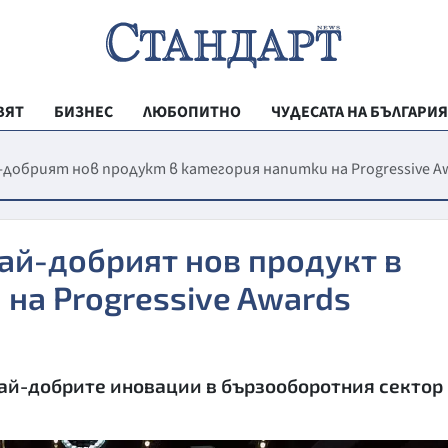
ВЯТ
БИЗНЕС
ЛЮБОПИТНО
ЧУДЕСАТА НА БЪЛГАРИЯ
РЕГИОНАЛНИ
й-добрият нов продукт в категория напитки на Progressive A
ВЕСТНИК СТА
МЛАДЕЖКА АК
най-добрият нов продукт в
ЗДРАВЕ
 на Progressive Awards
ОБРАЗОВАНИ
МОЯТ ГРАД
ТЕХНОЛОГИИ
ай-добрите иновации в бързооборотния сектор
ДА!НА БЪЛГАР
ДА! НА БЪЛГ