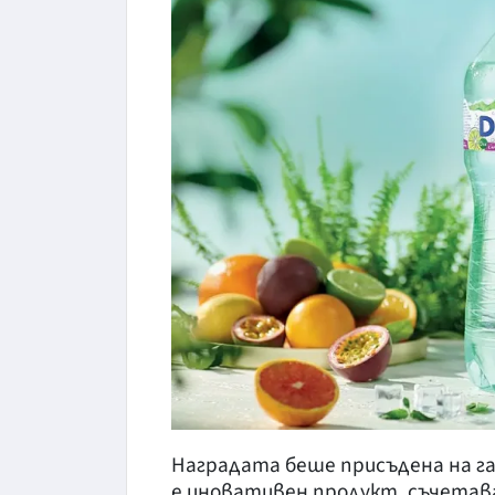
Наградата беше присъдена на газ
е иновативен продукт, съчетава