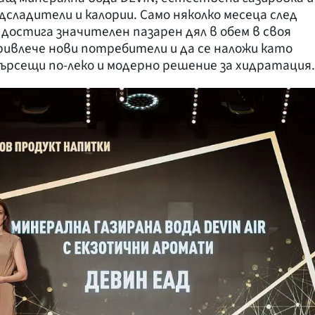
дсладители и калории. Само няколко месеца след
 достига значителен пазарен дял в обем в своя
привлече нови потребители и да се наложи като
ърсещи по-леко и модерно решение за хидратация.