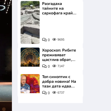
Разгадаха
тайните на
саркофага край
Перперикон
Снимка:
Bulgaria
НИЦИ
ON
0
9695
AIR
Хороскоп: Рибите
преживяват
щастлив обрат,
КРАЙНА
Телецът започва
0
7147
важна промяна
Топ синоптик с
добра новина! На
тази дата идва
захлаждането
0
6737