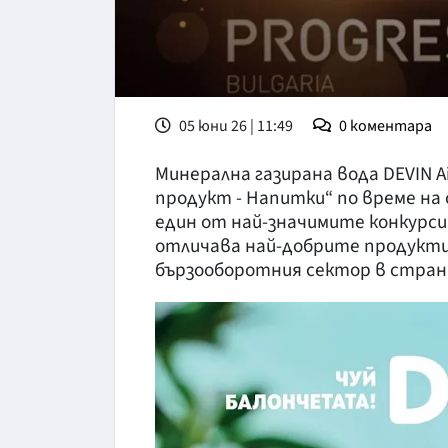
05 юни 26 | 11:49
0
коментара
Минерална газирана вода DEVIN 
продукт - Напитки“ по време на о
един от най-значимите конкурси
отличава най-добрите продукти
бързооборотния сектор в стран