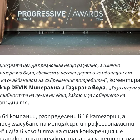
ициозната цел да предложим нещо различно, а именно
минерална вода, свежест и нестандартни комбинации от
“, коментир
 на очакванията на съвременния потребител
ър DEVIN Минерална и Газирана вода
. „
Тази награда
ативността на целия ни екип, както и за доверието на
допълни тя.
 64 компании, разпределени в 16 категории, а
рез гласуване на мениджъри и професионалисти
 идва в условията на силна конкуренция и е
 характер на продукта, така и за успешното му