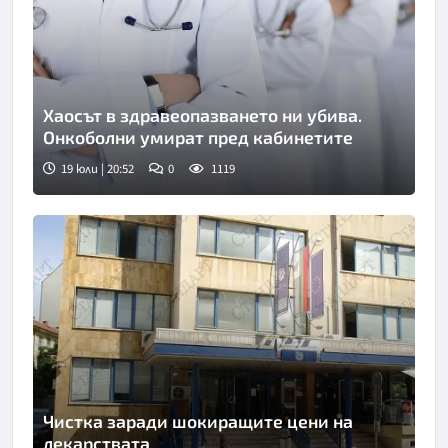
Хаосът в здравеопазването ни убива.
Онкоболни умират пред кабинетите
19 юли | 20:52
0
1119
Чистка заради шокиращите цени на
лекарствата