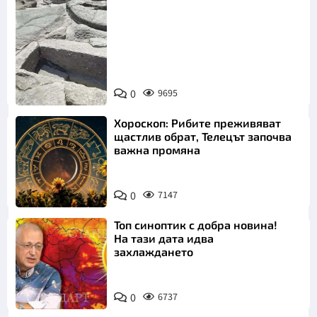
Снимка:
Bulgaria ON
0
9695
AIR
Хороскоп: Рибите преживяват
щастлив обрат, Телецът започва
важна промяна
0
7147
Топ синоптик с добра новина!
На тази дата идва
захлаждането
0
6737