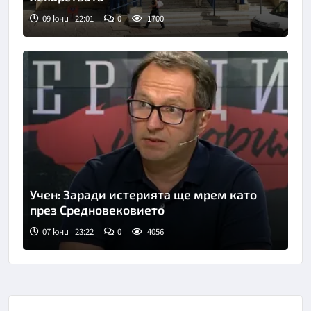
09 юни | 22:01
0
1700
Учен: Заради истерията ще мрем като
през Средновековието
07 юни | 23:22
0
4056