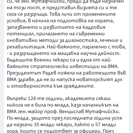
си, че ген. Мутафчийски, преди да бъде назначен
на този пост, е представил визията си и тя
сега се разгръща. Това личи от променените
условия, в начина на подготовка на хората,
запазването и развитието на кадровия
потенциал, прилагането на съвременни
иновативни методи за диагностика, лечение и
рехабилитация. Най-важното, паралелно с това,
- и разгръщането на мащабна научна дейност.
Бъдещите военни лекари са и една от най-
важните стратегически инвестиции на ВМА.
Президентът Радев пожела на работещите във
ВМА здраве, да не ги напуска новаторският дух
и отговорността към гражданите.
Въпреки 128-те години, академията сякаш
никога не е била по-млада, каза началникът на
ВМА ген.-майор проф. Венцислав Мутафчийски.
По-млада, защото през последната година успя
да назначи 35 млади лекари, както и 57 млади
хора, които се подготвят за офицери. През