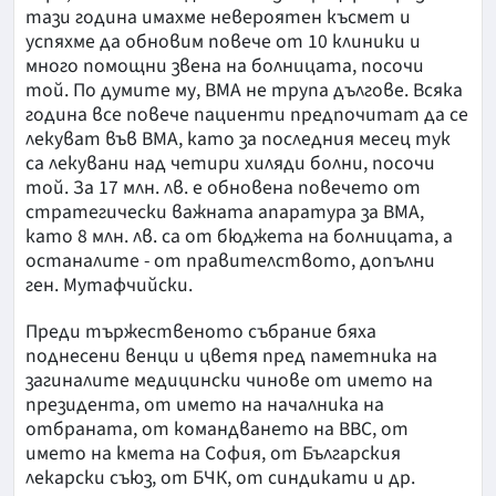
тази година имахме невероятен късмет и
успяхме да обновим повече от 10 клиники и
много помощни звена на болницата, посочи
той. По думите му, ВМА не трупа дългове. Всяка
година все повече пациенти предпочитат да се
лекуват във ВМА, като за последния месец тук
са лекувани над четири хиляди болни, посочи
той. За 17 млн. лв. е обновена повечето от
стратегически важната апаратура за ВМА,
като 8 млн. лв. са от бюджета на болницата, а
останалите - от правителството, допълни
ген. Мутафчийски.
Преди тържественото събрание бяха
поднесени венци и цветя пред паметника на
загиналите медицински чинове от името на
президента, от името на началника на
отбраната, от командването на ВВС, от
името на кмета на София, от Българския
лекарски съюз, от БЧК, от синдикати и др.