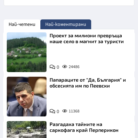
Най-четени
Най-коментирани
Проект за милиони превръща
наше село в магнит за туристи
0
24486
Папараците от "Да, България" и
обсесията им по Пеевски
0
11368
Разгадаха тайните на
саркофага край Перперикон