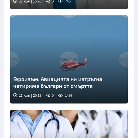
22 юли | 15:26
0
746
Героизъм: Авиацията ни изтръгна
четирима българи от смъртта
21 юли | 20:13
0
1497