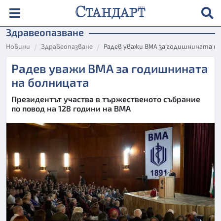
Здравеопазване
Новини
Здравеопазване
Радев уважи ВМА за годишнината н
Радев уважи ВМА за годишнината
на болницата
Президентът участва в тържественото събрание
по повод на 128 години на ВМА