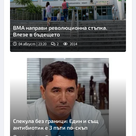
ВМА направи революционна стъпка.
Влезе в бъдещето
04 август | 23:20
2
2014
Спекула без граници: Един и същ
антибиотик е 3 пъти по-скъп