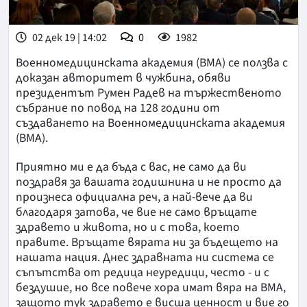
02 дек 19 | 14:02
0
1982
Военномедицинската академия (ВМА) се ползва с
доказан авторитет в чужбина, обяви
президентът Румен Радев на тържественото
събрание по повод на 128 години от
създаването на Военномедицинската академия
(ВМА).
Приятно ми е да бъда с вас, не само да ви
поздравя за вашата годишнина и не просто да
произнеса официална реч, а най-вече да ви
благодаря затова, че вие не само връщате
здравето и живота, но и с това, което
правите. Връщате вярата ни за бъдещето на
нашата нация. Днес здравната ни система се
съпътства от редица неуредици, често - и с
бездушие, но все повече хора имат вяра на ВМА,
защото тук здравето е висша ценност и вие го