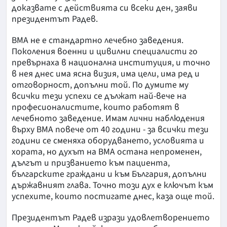
доказвате с действията си всеки ден, заяви
президентът Радев.
ВМА не е стандартно лечебно заведения.
Поколения военни и цивилни специалисти го
превърнаха в национална институция, и точно
в нея днес има ясна визия, има цели, има ред и
отговорност, допълни той. По думите му
всички тези успехи се дължат най-вече на
професионалистите, които работят в
лечебното заведение. Имам лични наблюдения
върху ВМА повече от 40 години - за всички тези
години се сменяха оборудването, условията и
хората, но духът на ВМА остана непроменен,
дългът и призванието към пациента,
българските граждани и към България, допълни
държавният глава. Точно този дух е ключът към
успехите, които постигате днес, каза още той.
Президентът Радев изрази удовлетворението