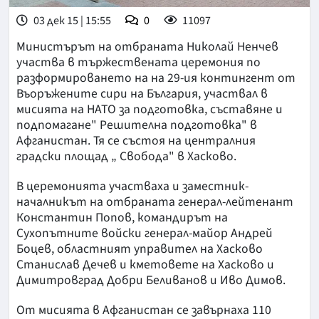
03 дек 15 | 15:55
0
11097
Министърът на отбраната Николай Ненчев
участва в тържествената церемония по
разформироването на на 29-ия контингент от
Въоръжените сири на България, участвал в
мисията на НАТО за подготовка, съставяне и
подпомагане" Решителна подготовка" в
Афганистан. Тя се състоя на централния
градски площад „ Свобода" в Хасково.
В церемонията участваха и заместник-
началникът на отбраната генерал-лейтенант
Константин Попов, командирът на
Сухопътните войски генерал-майор Андрей
Боцев, областният управител на Хасково
Станислав Дечев и кметовете на Хасково и
Димитровград Добри Беливанов и Иво Димов.
От мисията в Афганистан се завърнаха 110