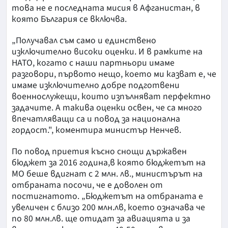
това не е последната мисия в Афганистан, в
която България се включва.
„Получавал съм само и единствено
изключително високи оценки. И в рамките на
НАТО, когато с наши партньори имаме
разговори, първото нещо, което ми казват е, че
имаме изключително добре подготвени
военнослужещи, които изпълняват перфектно
задачите. А такива оценки освен, че са много
впечатляващи са и повод за национална
гордост.", коментира министър Ненчев.
По повод приетия късно снощи държавен
бюджет за 2016 година,в която бюджетът на
МО беше вдигнат с 2 млн. лв., министърът на
отбраната посочи, че е доволен от
постигнатото. „Бюджетът на отбраната е
увеличен с близо 200 млн.лв, което означава че
по 80 млн.лв. ще отидат за авиацията и за