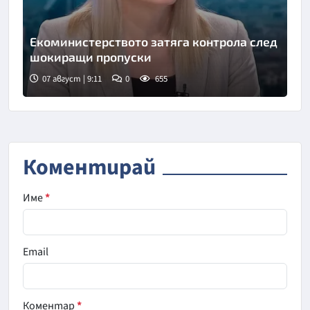
Екоминистерството затяга контрола след
шокиращи пропуски
07 август | 9:11
0
655
Снимка: бТВ
Коментирай
Име
*
Email
Коментар
*