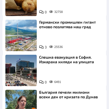
Снимка:
0
32758
Пиксабей
Германски промишлен гигант
отново позлатява наш град
3
25536
Спешна евакуация в София.
Изкараха хиляди на улицата
0
6491
България печели милиони
всеки ден от кризата по Дунав