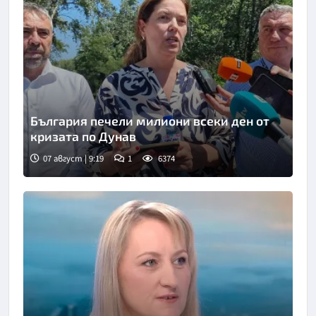
България печели милиони всеки ден от
кризата по Дунав
07 август | 9:19
1
6374
Снимка: БТА