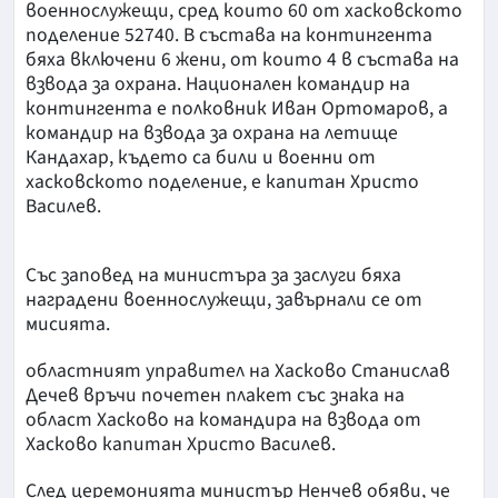
военнослужещи, сред които 60 от хасковското
поделение 52740. В състава на контингента
бяха включени 6 жени, от които 4 в състава на
взвода за охрана. Национален командир на
контингента е полковник Иван Ортомаров, а
командир на взвода за охрана на летище
Кандахар, където са били и военни от
хасковското поделение, е капитан Христо
Василев.
Със заповед на министъра за заслуги бяха
наградени военнослужещи, завърнали се от
мисията.
областният управител на Хасково Станислав
Дечев връчи почетен плакет със знака на
област Хасково на командира на взвода от
Хасково капитан Христо Василев.
След церемонията министър Ненчев обяви, че