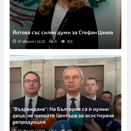
Йотова със силни думи за Стефан Цанев
07 август | 12:23
0
815
"Възраждане": На България са ѝ нужни
деца, не пипайте Центъра за асистирана
репродукция