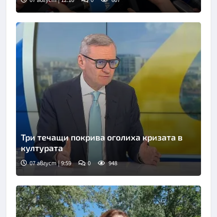
07 август | 12:10
0
607
Три течащи покрива оголиха кризата в
културата
07 август | 9:59
0
948
Снимка: БНТ