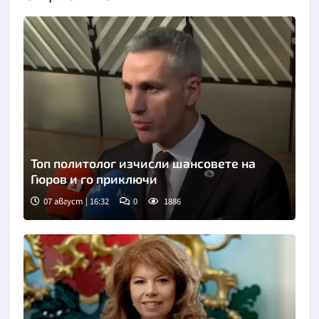
Топ политолог изчисли шансовете на
Гюров и го приключи
07 август | 16:32
0
1886