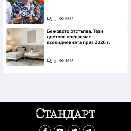
1
6332
Снимка: БТА
Бежовото отстъпва. Тези
цветове превземат
всекидневната през 2026 г.
0
4615