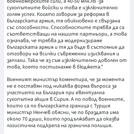
военноморските сили, а 40-50 млн.лв -за
сухопътните войски и това е изключително
голям успех. Когато говорим за реформа в
Българската армия, тя обикновено е свързана
със способности. Способностите трябва да са
съответстващи на нашите партньори, а това
означава, че трябва да модернизираме
българската армия и тя да бъде в състояние да
отговори на всички съвременни изисквания и
заплахи. Така че аз съм изключително доволен от
това, което постигнахме в бюджета."
Военният министър коментира, че за момента
не е поставян под никаква форма въпроса за
участието на България при евентуална
сухопътна акция в Сирия. А по повод военните,
които са по българската граница с Турция
министър Ненчев обясни, че по браздата има
около 70 души, които продължават да оказва
логистична подкрепа на гранична полиция.