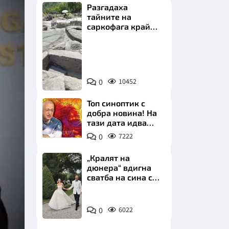
Разгадаха
тайните на
саркофага край
Перперикон
Снимка:
Bulgaria
НИЦИ
ON
0
10452
AIR
Топ синоптик с
добра новина! На
тази дата идва
КРАЙНА
захлаждането
0
7222
„Кралят на
дюнера“ вдигна
сватба на сина си
за 3 милиона
евро на езерото
Снимка:
Комо
0
6022
Инстаграм