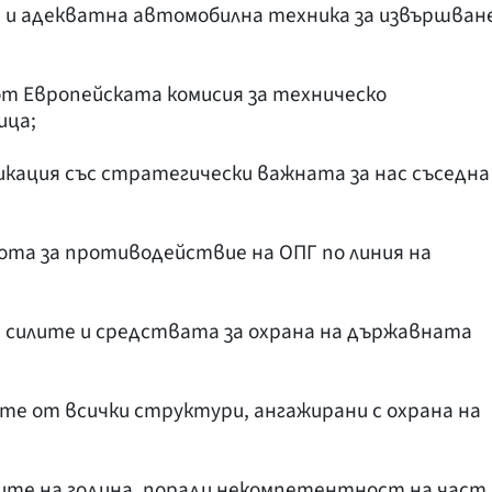
ма и адекватна автомобилна техника за извършван
от Европейската комисия за техническо
ица;
никация със стратегически важната за нас съседна
ота за противодействие на ОПГ по линия на
а силите и средствата за охрана на държавната
ите от всички структури, ангажирани с охрана на
мките на година, поради некомпетентност на част