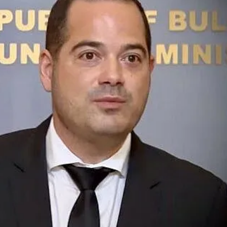
КУЛТУРА
ПРАВОСЪДИЕ
КРИМИ
КИБЕРЗАЩИТ
ВЯРА
ОБЯВИ
ВОЙНАТА В У
ВРЕМЕТО