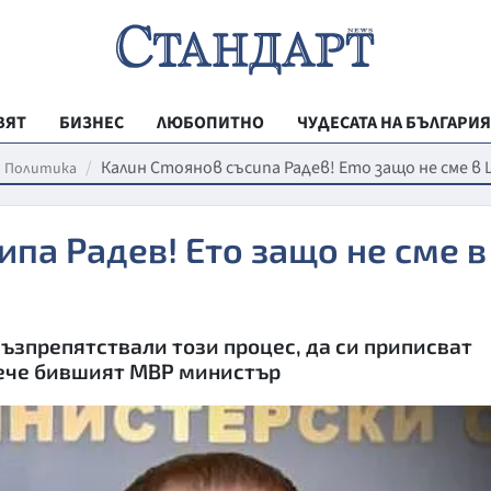
ВЯТ
БИЗНЕС
ЛЮБОПИТНО
ЧУДЕСАТА НА БЪЛГАРИЯ
РЕГИОНАЛНИ
Калин Стоянов съсипа Радев! Ето защо не сме в
Политика
ВЕСТНИК СТА
ипа Радев! Ето защо не сме в
МЛАДЕЖКА АК
ЗДРАВЕ
ОБРАЗОВАНИ
възпрепятствали този процес, да си приписват
МОЯТ ГРАД
тсече бившият МВР министър
ТЕХНОЛОГИИ
ДА!НА БЪЛГАР
ДА! НА БЪЛГ