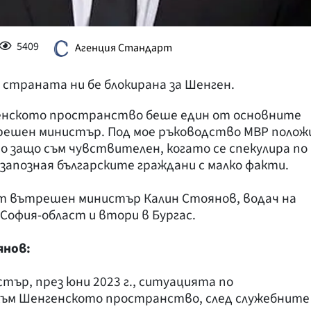
5409
Агенция Стандарт
страната ни бе блокирана за Шенген.
енското пространство беше един от основните
решен министър. Под мое ръководство МВР полож
то защо съм чувствителен, когато се спекулира по
 запозная българските граждани с малко факти.
ят вътрешен министър Калин Стоянов, водач на
София-област и втори в Бургас.
янов:
ър, през юни 2023 г., ситуацията по
към Шенгенското пространство, след служебните