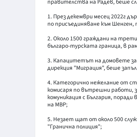
правителства на Радев, беше с
1. През декември месец 2022г дъ
по присъединяване към Шенген, 
2. Около 1500 граждани на трет
българо-турската граница, в ра
3. Капацитетът на домовете за
дирекция "Миграция", беше запъл
4. Категорично нежелание от ст
комисаря по вътрешни работи, за
комуникация с България, поради
на МВР;
5. Незает щат от около 500 служ
"Гранична полиция";