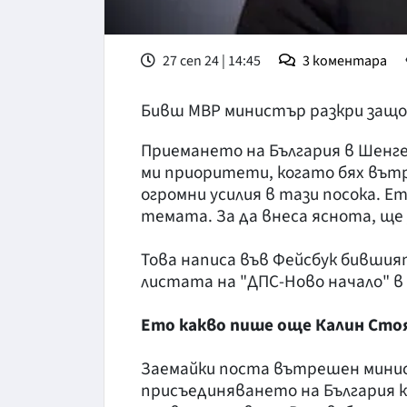
27 сеп 24 | 14:45
3
коментара
Бивш МВР министър разкри защо 
Приемането на България в Шенг
ми приоритети, когато бях вът
огромни усилия в тази посока. Е
темата. За да внеса яснота, ще
Това написа във Фейсбук бивши
листата на "ДПС-Ново начало" в 
Ето какво пише още Калин Сто
Заемайки поста вътрешен минист
присъединяването на България 