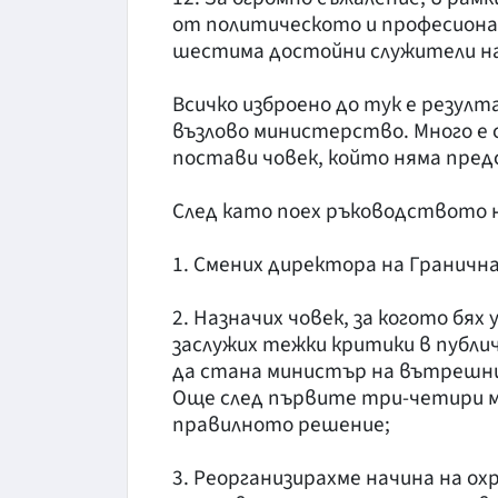
от политическото и професиона
шестима достойни служители на
Всичко изброено до тук е резул
възлово министерство. Много е 
постави човек, който няма пред
След като поех ръководството н
1. Смених директора на Гранич
2. Назначих човек, за когото бях
заслужих тежки критики в публ
да стана министър на вътрешни
Още след първите три-четири ме
правилното решение;
3. Реорганизирахме начина на о