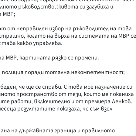
лното ръководство, живота си загубиха и
 МВР;
тат от неправилен избор на ръководител на това
страшно, когато на върха на системата на МВР с
става какво управлява.
а МВР, картината рязко се промени:
на полиция поради тотална некомпетентност;
 убеден, че ще се справи. С това мое назначение си
ичното пространство от тези, които ме поканиха
те работи, включително и от премиера Денков.
сеца резултатите показаха, че съм взел
храна на държавната граница и правилното