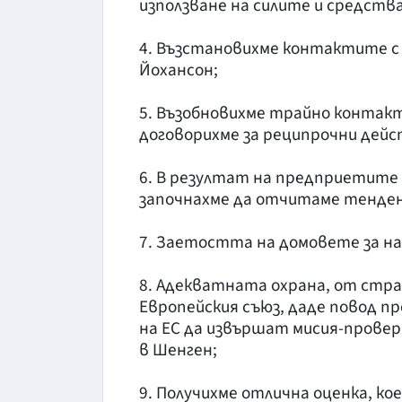
използване на силите и средств
4. Възстановихме контактите с 
Йохансон;
5. Възобновихме трайно контакт
договорихме за реципрочни дей
6. В резултат на предприетите 
започнахме да отчитаме тенден
7. Заетостта на домовете за на
8. Адекватната охрана, от стра
Европейския съюз, даде повод п
на ЕС да извършат мисия-провер
в Шенген;
9. Получихме отлична оценка, ко