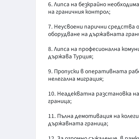
6. Липса на безкрайно необходи
на граничния контрол;
7. Неусвоени парични средства 
оборудване на държавната гран
8. Липса на професионална кому
държава Турция;
9. Пропуски в оперативната раб
нелегална миграция;
10. Неадекватна разстановка н
граница;
11. Пълна демотивация на колег
държавната граница;
12. За огромно съжаление, в ра