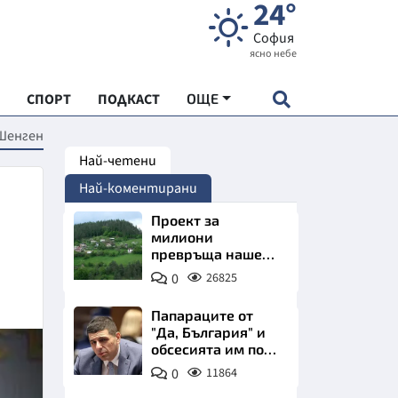
24°
София
ясно небе
СПОРТ
ПОДКАСТ
ОЩЕ
 Шенген
Най-четени
НДАРТ
Най-коментирани
АДЕМИЯ "ЧУДЕСАТА НА БЪЛГАРИЯ"
Проект за
милиони
превръща наше
Е
село в магнит за
0
26825
туристи
Папараците от
"Да, България" и
обсесията им по
СКАТА ХРАНА
Пеевски
0
11864
АРСКАТА ИКОНОМИКА