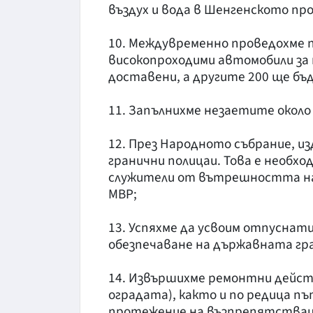
въздух и вода в Шенгенското п
10. Междувременно проведохме п
високопроходими автомобили за 
доставени, а другите 200 ще бъд
11. Запълнихме незаетите около 
12. През Народното събрание, и
гранични полицаи. Това е необход
служители от вътрешността на 
МВР;
13. Успяхме да усвоим отпусна
обезпечаване на държавната гр
14. Извършихме ремонтни дейс
оградата), както и по редица п
протежение на възпрепятства