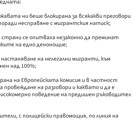
ледната:
ржавата ни беше блокирана за всякакви преговори
поради несправяне с мигрантския натиск;
и страни се опитваха незаконно да преминат
мките на едно денонощие;
 настаняване на нелегални мигранти, към
нен над 100%;
рана на Европейската комисия и в частност
 провеждане на разговори и каквато и да е
 високомерно поведение на предишен ръководител
ители, с полицейски правомощия, по линия на