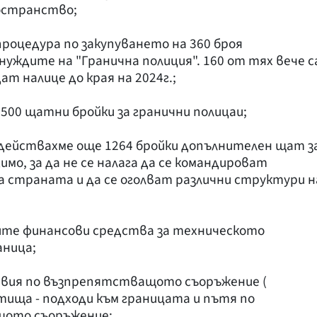
ространство;
роцедура по закупуването на 360 броя
нуждите на "Гранична полиция". 160 от тях вече с
ат налице до края на 2024г.;
500 щатни бройки за гранични полицаи;
здействахме още 1264 бройки допълнителен щат з
имо, за да не се налага да се командироват
страната и да се оголват различни структури н
тите финансови средства за техническото
аница;
твия по възпрепятстващото съоръжение (
ътища - подходи към границата и пътя по
щото съоръжение;