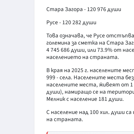
Стара Загора - 120 976 души
Русе - 120 282 души
Това означава, че Русе отстъпв
големина за сметка на Стара Заг
4 745 686 души, или 73.9% от нас
населението на страната.
В края на 2025 г. населените мест
999 - села. Населените места без 
населените места, живеят от 1 д
души), намиращо се на територи
Мелник с население 181 души.
С население над 100 хил. души с
на страната.