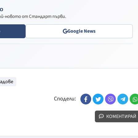
о
най-новото от Стандарт първи.
e
Google News
радове
Сподели:
КОМЕНТИРАЙ