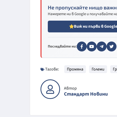
Не пропускайте нищо важн
Намерете ни в Google и получавайте 
Виж ни първи в Googl
Последвайте ни:
Тагове:
Промяна
Големи
Г
Автор
Стандарт Новини