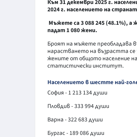
Към 31 декември 2025 г. населен
2024 г. населението на страната
Мъжете са 3 088 245 (48.1%), а ж
падат 1 080 жени.
Броят на мъжете преобладава въ
нарастването на възрастта се 
жените от общото население на
статистически институт.
Населението в шестте най-голе
София - 1 213 134 души
Пловдив - 333 994 души
Варна - 322 683 души
Бургас - 189 086 души