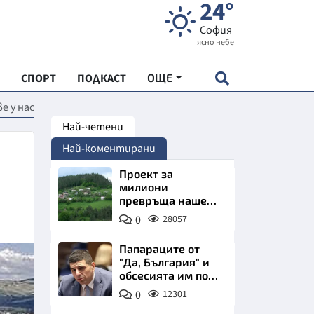
24°
София
ясно небе
СПОРТ
ПОДКАСТ
ОЩЕ
е у нас
Най-четени
НДАРТ
Най-коментирани
АДЕМИЯ "ЧУДЕСАТА НА БЪЛГАРИЯ"
Проект за
милиони
превръща наше
Е
село в магнит за
0
28057
туристи
Папараците от
"Да, България" и
обсесията им по
СКАТА ХРАНА
Пеевски
0
12301
АРСКАТА ИКОНОМИКА