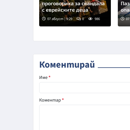
проговориха за скандала
Паз
с еврейските деца
опа
07 август | 9:29
0
986
07
Коментирай
Име
*
Коментар
*