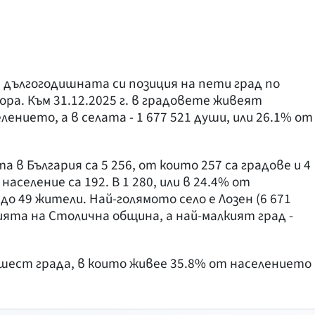
а дългогодишната си позиция на пети град по
ора. Към 31.12.2025 г. в градовете живеят
елението, а в селата - 1 677 521 души, или 26.1% от
а в България са 5 256, от които 257 са градове и 4
население са 192. В 1 280, или в 24.4% от
о 49 жители. Най-голямото село е Лозен (6 671
ята на Столична община, а най-малкият град -
а шест града, в които живее 35.8% от населението