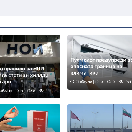
Пулмолог предупреди з
опасната граница на
о правило на НОИ
климатика
яга стотици хиляди
гари
07 август | 10:13
0
394
 август | 10:49
0
927
мка: БТА