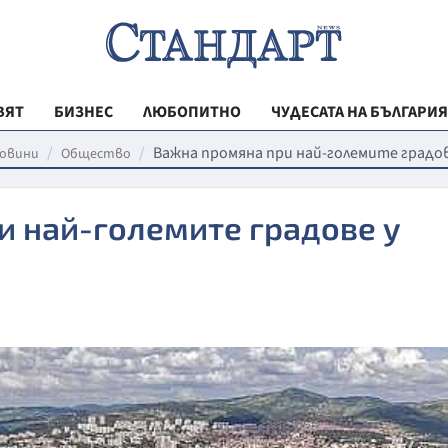
ВЯТ
БИЗНЕС
ЛЮБОПИТНО
ЧУДЕСАТА НА БЪЛГАРИЯ
РЕГИОНАЛНИ
Важна промяна при най-големите градов
овини
Общество
ВЕСТНИК СТА
и най-големите градове у
МЛАДЕЖКА АК
ЗДРАВЕ
ОБРАЗОВАНИ
МОЯТ ГРАД
ТЕХНОЛОГИИ
ДА!НА БЪЛГАР
ДА! НА БЪЛГ