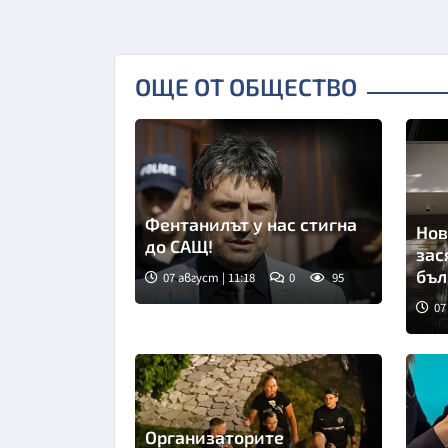
ОЩЕ ОТ ОБЩЕСТВО
Фентанилът у нас стигна
Нов
до САЩ!
зас
бъл
07 август | 11:18
0
95
07
Сни
Организаторите