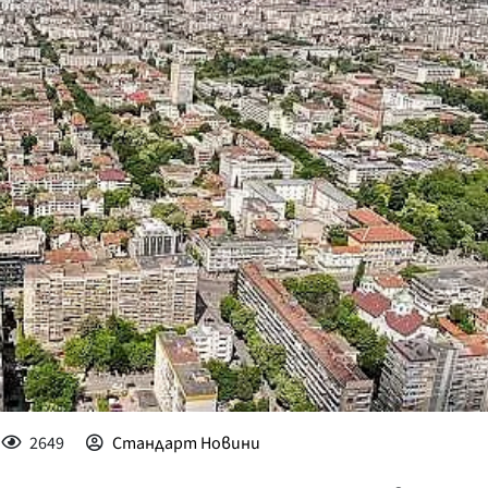
КУЛТУРА
ПРАВОСЪДИЕ
КРИМИ
КИБЕРЗАЩИТ
ВЯРА
ОБЯВИ
ВОЙНАТА В У
ВРЕМЕТО
2649
Стандарт Новини