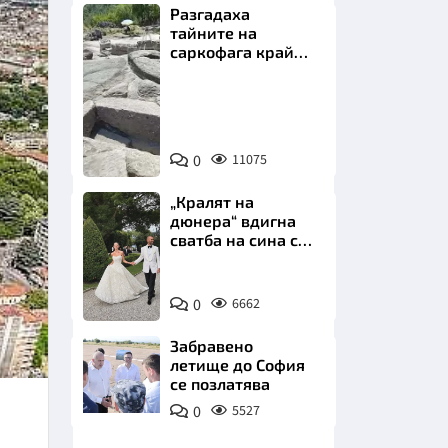
Разгадаха
тайните на
саркофага край
Перперикон
Снимка:
Bulgaria
НИЦИ
ON
0
11075
AIR
„Кралят на
дюнера“ вдигна
сватба на сина си
КРАЙНА
за 3 милиона
евро на езерото
Снимка:
Комо
0
6662
Инстаграм
Забравено
летище до София
се позлатява
0
5527