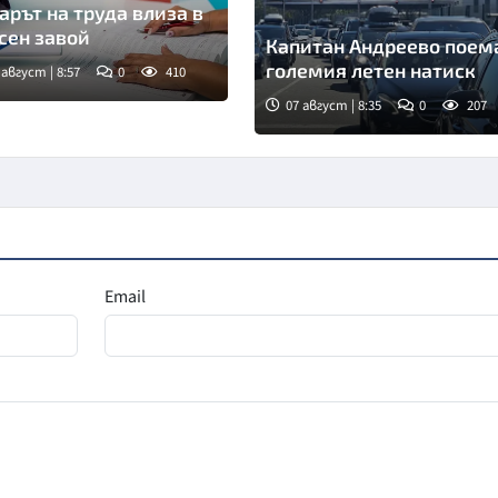
арът на труда влиза в
сен завой
Капитан Андреево поем
големия летен натиск
 август | 8:57
0
410
07 август | 8:35
0
207
Снимка: БНТ
Email