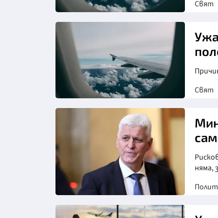
Свят
Ужа
пол
Причи
Свят
Мин
сам
Рисков
няма,
Полит