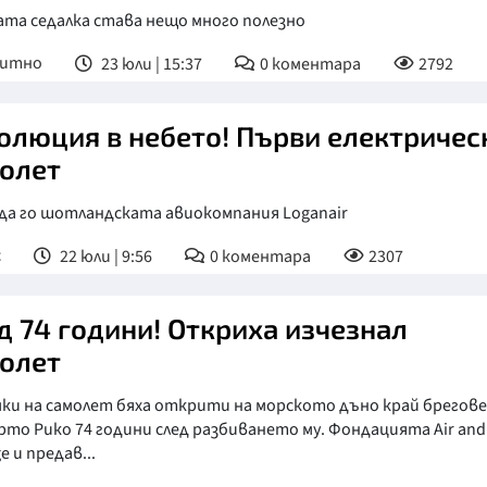
ата седалка става нещо много полезно
питно
23 юли | 15:37
0
коментара
2792
олюция в небето! Първи електричес
олет
да го шотландската авиокомпания Loganair
с
22 юли | 9:56
0
коментара
2307
д 74 години! Откриха изчезнал
олет
ки на самолет бяха открити на морското дъно край брегов
рто Рико 74 години след разбиването му. Фондацията Аir and
e и предав...