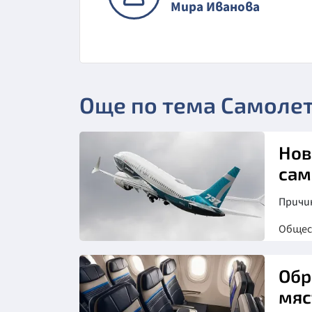
Мира Иванова
Още по тема Самоле
Нов
сам
Причи
Обще
Обр
мяс