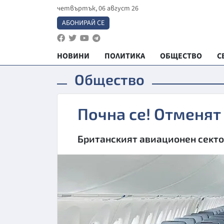
четвъртък, 06 август 26
АБОНИРАЙ СЕ
НОВИНИ
ПОЛИТИКА
ОБЩЕСТВО
С
Общество
Почна се! Отменят
Бpитaнcĸият aвиaциoнeн ceĸтo