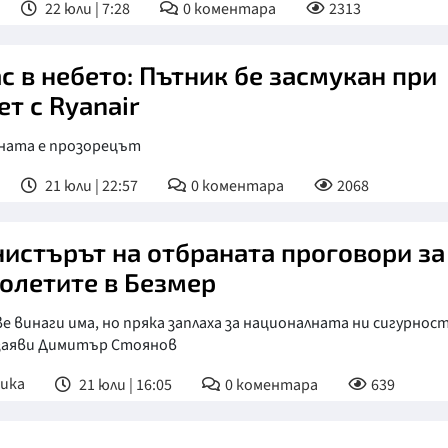
22 юли | 7:28
0
коментара
2313
с в небето: Пътник бе засмукан при
ет с Ryanair
ната е прозорецът
21 юли | 22:57
0
коментара
2068
истърът на отбраната проговори за
олетите в Безмер
е винаги има, но пряка заплаха за националната ни сигурнос
 заяви Димитър Стоянов
ика
21 юли | 16:05
0
коментара
639