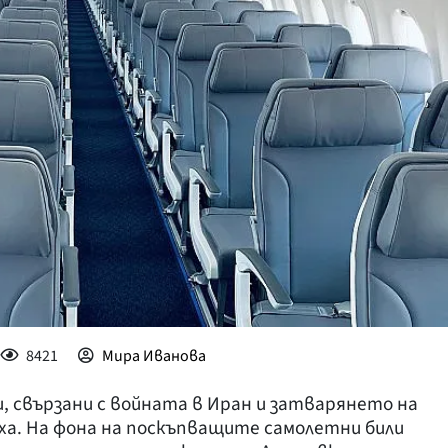
КУЛТУРА
ПРАВОСЪДИЕ
КРИМИ
КИБЕРЗАЩИТ
ВЯРА
ОБЯВИ
ВОЙНАТА В У
ВРЕМЕТО
8421
Мира Иванова
и, свързани с войната в Иран и затварянето на
аха. На фона на поскъпващите самолетни били