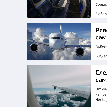
Средн
Любо
Рев
сам
Въвеж
Бизне
Сле
сам
Отлом
на Пуе
Heritag