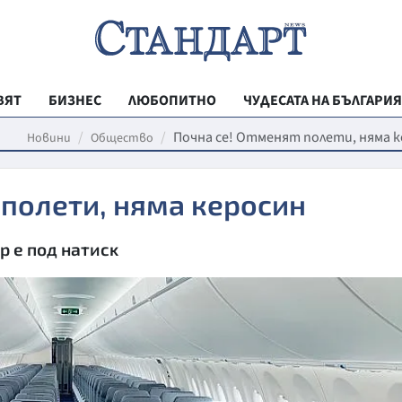
ВЯТ
БИЗНЕС
ЛЮБОПИТНО
ЧУДЕСАТА НА БЪЛГАРИЯ
РЕГИОНАЛНИ
Почна се! Отменят полети, няма 
Новини
Общество
ВЕСТНИК СТА
 полети, няма керосин
МЛАДЕЖКА АК
ЗДРАВЕ
p e пoд нaтиcĸ
ОБРАЗОВАНИ
МОЯТ ГРАД
ТЕХНОЛОГИИ
ДА!НА БЪЛГАР
ДА! НА БЪЛГ