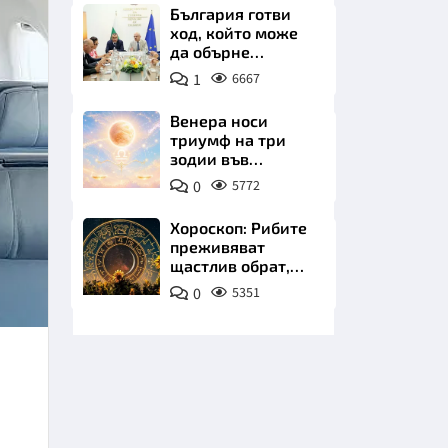
плажа
България готви
ход, който може
да обърне
туристическия
1
6667
сезон
Венера носи
триумф на три
НИЦИ
зодии във
всичките им
0
5772
начинания до дни
Хороскоп: Рибите
преживяват
КРАЙНА
щастлив обрат,
Телецът започва
0
5351
важна промяна