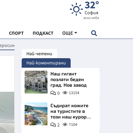
32°
София
ясно небе
СПОРТ
ПОДКАСТ
ОЩЕ
керосин
Най-четени
НДАРТ
Най-коментирани
АДЕМИЯ "ЧУДЕСАТА НА БЪЛГАРИЯ"
Наш гигант
позлати беден
град. Нов завод
Е
0
13154
Съдират кожите
на туристите в
този наш курорт.
СКАТА ХРАНА
Шокираща
2
7104
сметка за обяд на
АРСКАТА ИКОНОМИКА