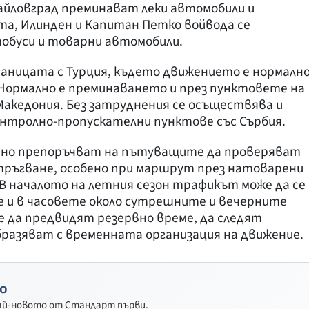
вайловград преминават леки автомобили и
ата, Илинден и Капитан Петко войвода се
тобуси и товарни автомобили.
раницата с Турция, където движението е нормалн
 Нормално е преминаването и през пунктовете на
Македония. Без затруднения се осъществява и
онтролно-пропускателни пунктове със Сърбия.
нно препоръчват на пътуващите да проверяват
ръгване, особено при маршрут през натоварени
 В началото на летния сезон трафикът може да се
е и в часовете около сутрешните и вечерните
е да предвидят резервно време, да следят
образяват с временната организация на движение.
о
най-новото от Стандарт първи.