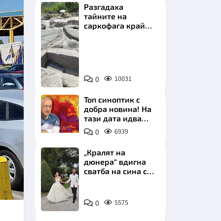
Разгадаха
тайните на
саркофага край
Перперикон
Снимка:
Bulgaria
НИЦИ
ON
0
10031
AIR
Топ синоптик с
добра новина! На
тази дата идва
КРАЙНА
захлаждането
0
6939
„Кралят на
дюнера“ вдигна
сватба на сина си
за 3 милиона
евро на езерото
Снимка:
Комо
0
5575
Инстаграм