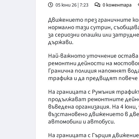
05 юни 26 | 7:23
0
коментара
Движението през граничните к
нормално тази сутрин, съобщава
за сериозни опашки или затрудн
държави.
Най-важното уточнение остава з
ремонтни дейности на мостовот
Гранична полиция напомнят вод
трафика и да предвидят повече 
На границата с Румъния трафикъ
продължават ремонтните дейно
въведена организация. На 4 юни, 
възстановено движението в две
автомобили и автобуси.
На границата с Гърция движение