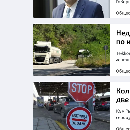
Говор
Обще
Снимка: БГНЕС
Нед
по 
Тежко
ленти
Обще
Снимка: БНТ
Кол
две
Към Гъ
серио
Обще