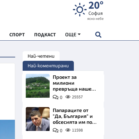
20°
София
ясно небе
СПОРТ
ПОДКАСТ
ОЩЕ
Най-четени
НДАРТ
Най-коментирани
АДЕМИЯ "ЧУДЕСАТА НА БЪЛГАРИЯ"
Проект за
милиони
превръща наше
Е
село в магнит за
0
25557
туристи
Папараците от
"Да, България" и
обсесията им по
СКАТА ХРАНА
Пеевски
0
11598
АРСКАТА ИКОНОМИКА