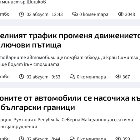
и министър Шишков
ство
03 август | 12:43
0
коментара
3048
елният трафик променя движениет
ключови пътища
товарните автомобили ще ползват обходи, а край Симитли 
 ще водят към столицата
ство
02 август | 9:53
0
коментара
367
оните от автомобили се насочиха к
 български граници
рция, Румъния и Република Северна Македония засега няма
зни затруднения
ство
02 август | 8:44
0
коментара
399