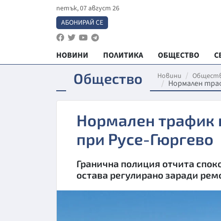
петък, 07 август 26
АБОНИРАЙ СЕ
НОВИНИ
ПОЛИТИКА
ОБЩЕСТВО
С
Общество
Новини
Общест
Нормален траф
Нормален трафик п
при Русе-Гюргево
Гранична полиция отчита спок
остава регулирано заради рем