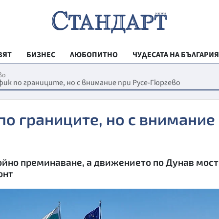
ВЯТ
БИЗНЕС
ЛЮБОПИТНО
ЧУДЕСАТА НА БЪЛГАРИЯ
РЕГИОНАЛНИ
во
ик по границите, но с внимание при Русе-Гюргево
ВЕСТНИК СТА
МЛАДЕЖКА АК
о границите, но с внимание
ЗДРАВЕ
ОБРАЗОВАНИ
ойно преминаване, а движението по Дунав мост
МОЯТ ГРАД
онт
ТЕХНОЛОГИИ
ДА!НА БЪЛГАР
ДА! НА БЪЛГ