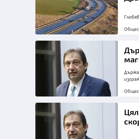
Глобя
Обще
Дър
маг
Държа
изгра
Обще
Снимка: БГНЕС
Цял
ско