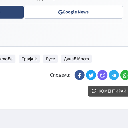
e
Google News
нктове
Трафик
Русе
Дунав Мост
Сподели:
КОМЕНТИРАЙ