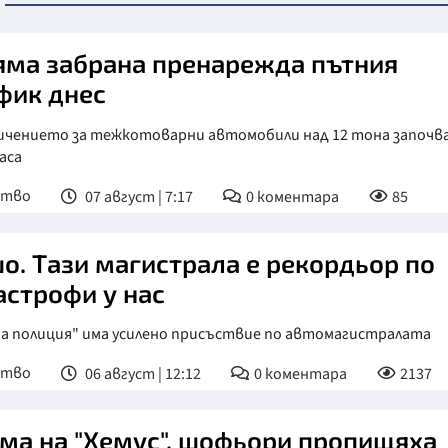
яма забрана пренарежда пътния
фик днес
ичението за тежкотоварни автомобили над 12 тона започва
часа
ство
07 август | 7:17
0
коментара
85
о. Тази магистрала е рекордьор по
астрофи у нас
а полиция" има усилено присъствие по автомагистралата
ство
06 август | 12:12
0
коментара
2137
ма на "Хемус", шофьори пропищяха