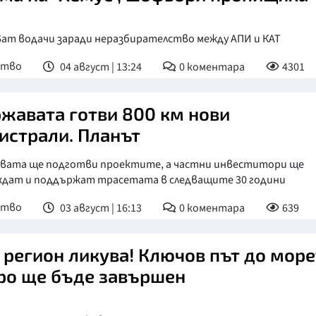
ват водачи заради неразбирателство между АПИ и КАТ
ство
04 август | 13:24
0
коментара
4301
жавата готви 800 км нови
истрали. Планът
вата ще подготви проектите, а частни инвеститори ще
ждат и поддържат трасетата в следващите 30 години
ство
03 август | 16:13
0
коментара
639
 регион ликува! Ключов път до мор
ро ще бъде завършен