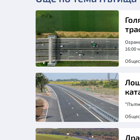
Гол
тра
Огран
16:00 
Обще
Снимка: БТА
Лош
кат
"Пътн
Обще
Дра