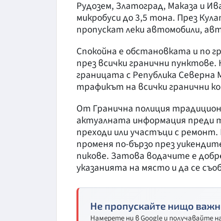
Рудозем, Златоград, Маказа и И
микробуси до 3,5 тона. През Кул
пропускат леки автомобили, ав
Спокойна е обстановката и по г
през всички гранични пунктове.
границата с Република Северна 
трафикът на всички гранични к
От Гранична полиция традицио
актуалната информация преди т
преходи или участъци с ремонт.
променя по-бързо през уикендит
пикове. Затова водачите е добр
указанията на място и да се съ
Не пропускайте нищо важн
Намерете ни в Google и получавайте 