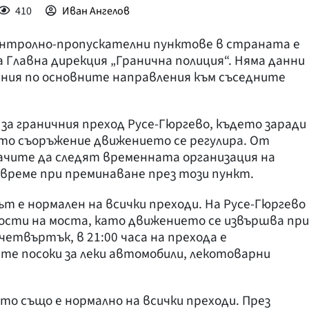
410
Иван Ангелов
онтролно-пропускателни пунктове в страната е
 Главна дирекция „Гранична полиция“. Няма данни
ения по основните направления към съседните
а граничния преход Русе-Гюргево, където заради
о съоръжение движението се регулира. От
ачите да следят временната организация на
време при преминаване през този пункт.
т е нормален на всички преходи. На Русе-Гюргево
сти на моста, като движението се извършва при
четвъртък, в 21:00 часа на прехода е
те посоки за леки автомобили, лекотоварни
то също е нормално на всички преходи. През