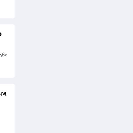
о
две
ъм