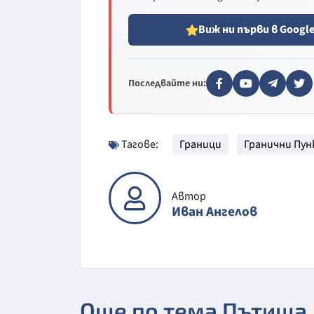
Виж ни първи в Googl
Последвайте ни:
Тагове:
Граници
Гранични Пу
Автор
Иван Ангелов
Още по тема Пътища