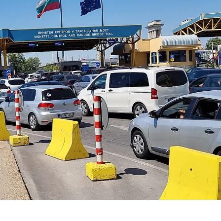
КУЛТУРА
ПРАВОСЪДИЕ
КРИМИ
КИБЕРЗАЩИТ
ВЯРА
ОБЯВИ
ВОЙНАТА В У
ВРЕМЕТО