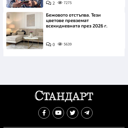
2
7275
Снимка: БТА
Бежовото отстъпва. Тези
цветове превземат
всекидневната през 2026 г.
0
5639