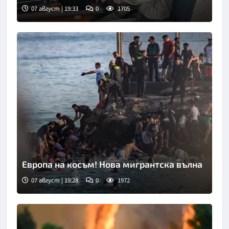
07 август | 19:33
0
1705
Европа на косъм! Нова мигрантска вълна
07 август | 19:28
0
1972
Снимка: Асошиейтед прес