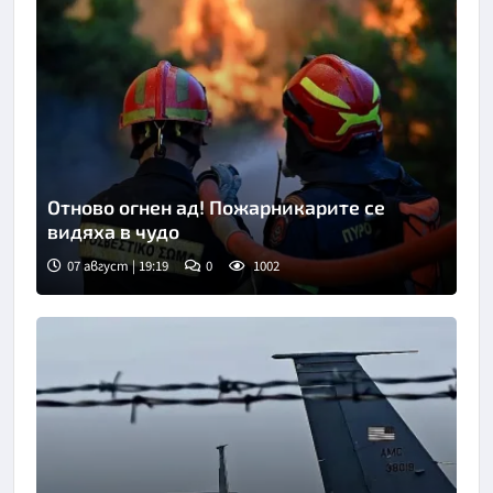
Отново огнен ад! Пожарникарите се
видяха в чудо
07 август | 19:19
0
1002
Снимка: АП/БТА