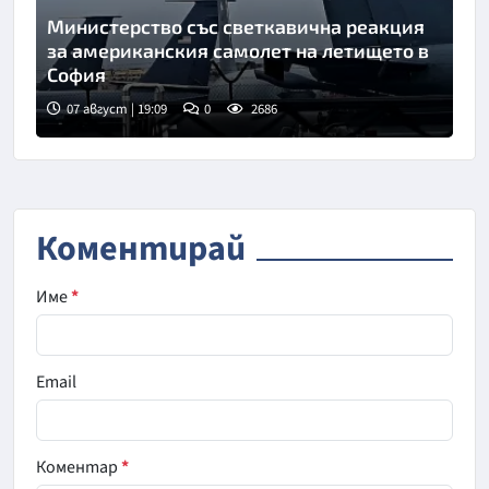
Министерство със светкавична реакция
за американския самолет на летището в
София
07 август | 19:09
0
2686
Коментирай
Име
*
Email
Коментар
*