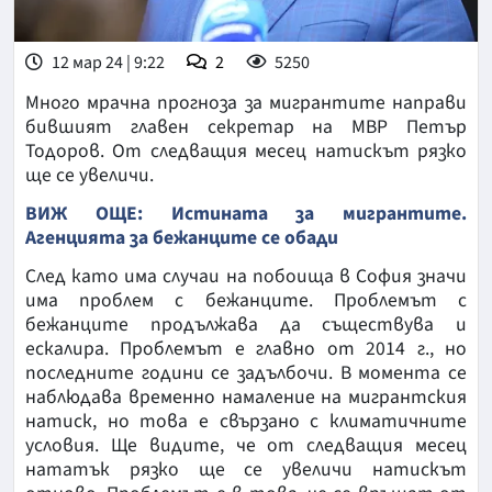
12 мар 24 | 9:22
2
5250
Много мрачна прогноза за мигрантите направи
бившият главен секретар на МВР Петър
Тодоров. От следващия месец натискът рязко
ще се увеличи.
ВИЖ ОЩЕ: Истината за мигрантите.
Агенцията за бежанците се обади
След като има случаи на побоища в София значи
има проблем с бежанците. Проблемът с
бежанците продължава да съществува и
ескалира. Проблемът е главно от 2014 г., но
последните години се задълбочи. В момента се
наблюдава временно намаление на мигрантския
натиск, но това е свързано с климатичните
условия. Ще видите, че от следващия месец
нататък рязко ще се увеличи натискът