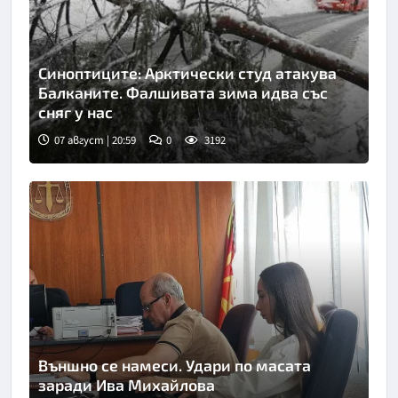
Синоптиците: Арктически студ атакува
Балканите. Фалшивата зима идва със
сняг у нас
07 август | 20:59
0
3192
Външно се намеси. Удари по масата
заради Ива Михайлова