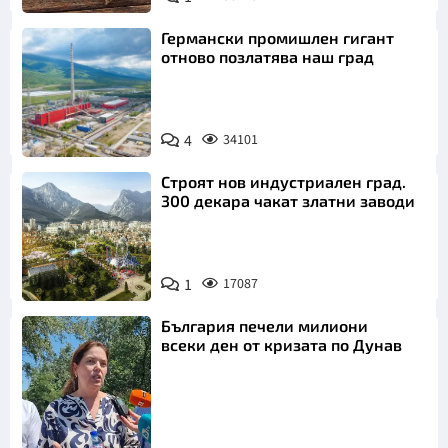
Пиксабей
Германски промишлен гигант
отново позлатява наш град
Откажи
4
34101
Строят нов индустриален град.
300 декара чакат златни заводи
1
17087
България печели милиони
всеки ден от кризата по Дунав