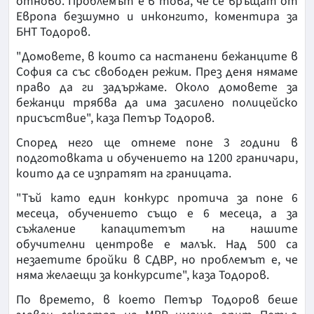
отново. Проблемът е в това, че се връщат от
Европа безшумно и инконгито, коментира за
БНТ Тодоров.
"Домовете, в които са настанени бежанците в
София са със свободен режим. През деня нямаме
право да ги задържаме. Около домовете за
бежанци трябва да има засилено полицейско
присъствие", каза Петър Тодоров.
Според него ще отнеме поне 3 години в
подготовката и обучението на 1200 граничари,
които да се изпратят на границата.
"Тъй като един конкурс протича за поне 6
месеца, обучението също е 6 месеца, а за
съжаление капацитетът на нашите
обучителни центрове е малък. Над 500 са
незаетите бройки в СДВР, но проблемът е, че
няма желаещи за конкурсите", каза Тодоров.
По времето, в което Петър Тодоров беше