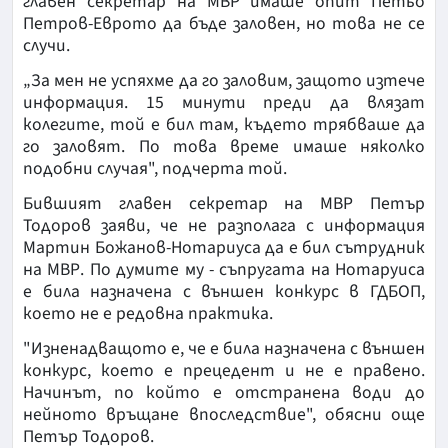
главен секретар на МВР имаше опит Петьо
Петров-Еврото да бъде заловен, но това не се
случи.
„За мен не успяхме да го заловим, защото изтече
информация. 15 минути преди да влязат
колегите, той е бил там, където трябваше да
го заловят. По това време имаше няколко
подобни случая", подчерта той.
Бившият главен секретар на МВР Петър
Тодоров заяви, че не разполага с информация
Мартин Божанов-Нотариуса да е бил сътрудник
на МВР. По думите му - съпругата на Нотаруиса
е била назначена с външен конкурс в ГДБОП,
което не е редовна практика.
"Изненадващото е, че е била назначена с външен
конкурс, което е прецедент и не е правено.
Начинът, по който е отстранена води до
нейното връщане впоследствие", обясни още
Петър Тодоров.