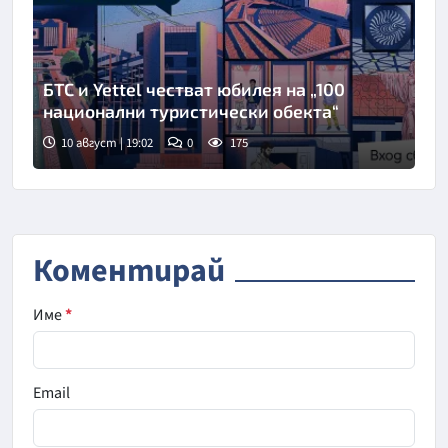
БТС и Yettel честват юбилея на „100
национални туристически обекта“
10 август | 19:02
0
175
Коментирай
Име
*
Email