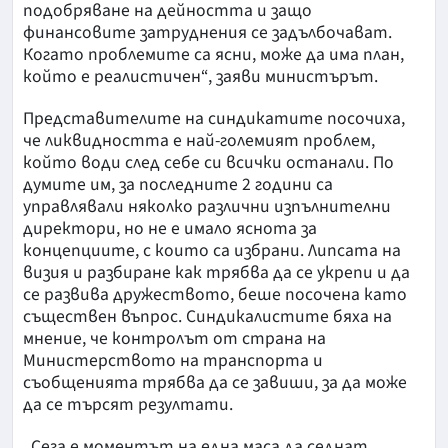
подобряване на дейността и защо
финансовите затруднения се задълбочават.
Когато проблемите са ясни, може да има план,
който е реалистичен“, заяви министърът.
Представителите на синдикатите посочиха,
че ликвидността е най-големият проблем,
който води след себе си всички останали. По
думите им, за последните 2 години са
управлявали няколко различни изпълнителни
директори, но не е имало яснота за
концепциите, с които са избрани. Липсата на
визия и разбиране как трябва да се укрепи и да
се развива дружеството, беше посочена като
съществен въпрос. Синдикалистите бяха на
мнение, че контролът от страна на
Министерството на транспорта и
съобщенията трябва да се завиши, за да може
да се търсят резултати.
„Сега е моментът на една маса да седнат