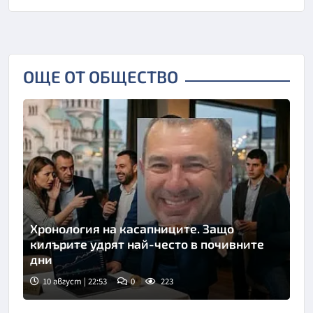
ОЩЕ ОТ ОБЩЕСТВО
Хронология на касапниците. Защо
килърите удрят най-често в почивните
дни
10 август | 22:53
0
223