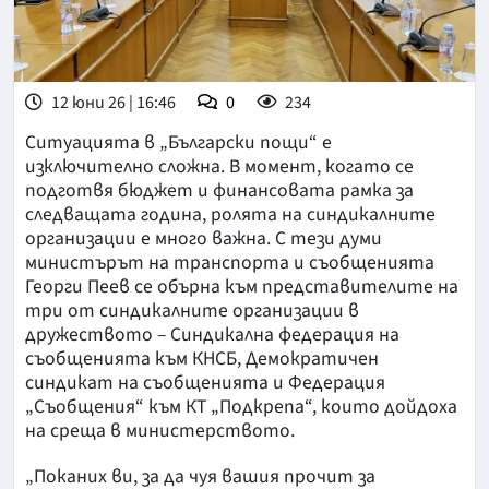
12 юни 26 | 16:46
0
234
Ситуацията в „Български пощи“ е
изключително сложна. В момент, когато се
подготвя бюджет и финансовата рамка за
следващата година, ролята на синдикалните
организации е много важна. С тези думи
министърът на транспорта и съобщенията
Георги Пеев се обърна към представителите на
три от синдикалните организации в
дружеството – Синдикална федерация на
съобщенията към КНСБ, Демократичен
синдикат на съобщенията и Федерация
„Съобщения“ към КТ „Подкрепа“, които дойдоха
на среща в министерството.
„Поканих ви, за да чуя вашия прочит за