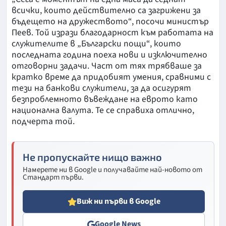
всички, които действително са загрижени за
бъдещето на дружеството“, посочи министър
Пеев. Той изрази благодарност към работата на
служителите в „Български пощи“, които
последната година поеха нови и изключително
отговорни задачи. Част от тях трябваше за
кратко време да придобият умения, сравними с
тези на банкови служители, за да осигурят
безпроблемното въвеждане на еврото като
национална валута. Те се справиха отлично,
подчерта той.
Не пропускайте нищо важно
Намерете ни в Google и получавайте най-новото от
Стандарт първи.
Виж ни първи в Google
Google News