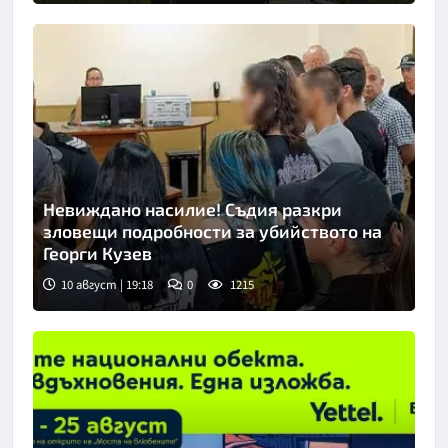
Невиждано насилие! Съдия разкри
зловещи подробности за убийството на
Георги Кузев
10 август | 19:18
0
1215