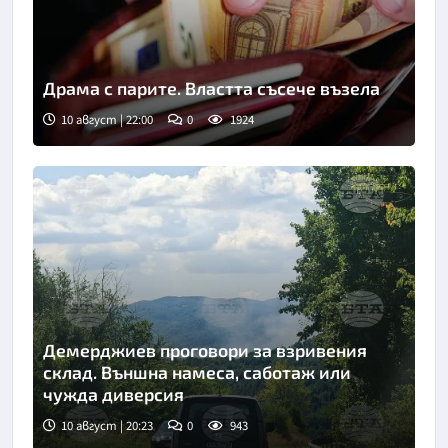
Драма с парите. Властта съсече възела
10 август | 22:00
0
1924
Демерджиев проговори за взривения
склад. Външна намеса, саботаж или
чужда диверсия
10 август | 20:23
0
943