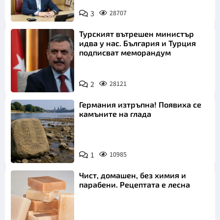
3
28707
Турският вътрешен министър
идва у нас. България и Турция
подписват меморандум
2
28121
Германия изтръпна! Появиха се
камъните на глада
1
10985
Чист, домашен, без химия и
парабени. Рецептата е лесна