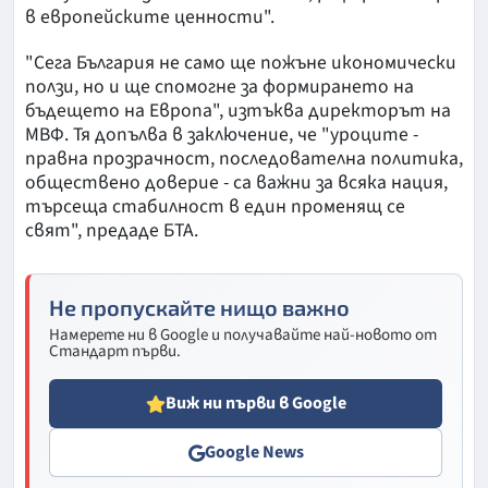
в европейските ценности".
"Сега България не само ще пожъне икономически
ползи, но и ще спомогне за формирането на
бъдещето на Европа", изтъква директорът на
МВФ. Тя допълва в заключение, че "уроците -
правна прозрачност, последователна политика,
обществено доверие - са важни за всяка нация,
търсеща стабилност в един променящ се
свят", предаде БТА.
Не пропускайте нищо важно
Намерете ни в Google и получавайте най-новото от
Стандарт първи.
Виж ни първи в Google
Google News