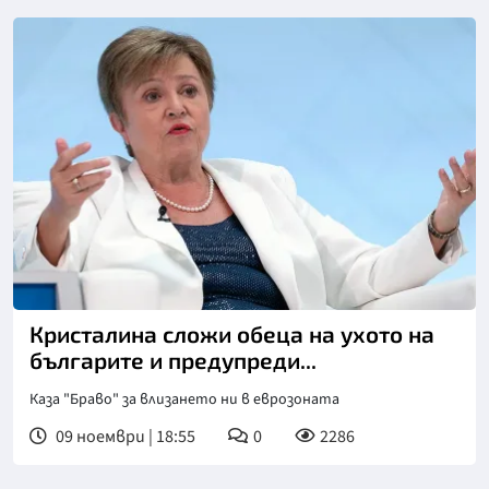
Снимка: БТА
Кристалина сложи обеца на ухото на
българите и предупреди...
Каза "Браво" за влизането ни в еврозоната
09 ноември | 18:55
0
2286