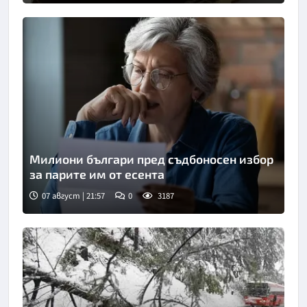
Милиони българи пред съдбоносен избор
за парите им от есента
07 август | 21:57
0
3187