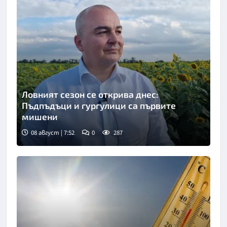
Ловният сезон се открива днес:
Пъдпъдъци и гургулици са първите
мишени
08 август | 7:52
0
287
Снимка: БТА