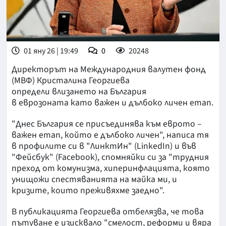
01 яну 26 | 19:49
0
20248
Директорът на Международния валутен фонд
(МВФ) Кристалина Георгиева
определи влизането на България
в еврозоната като важен и дълбоко личен етап.
"Днес България се присъединява към еврото –
важен етап, който е дълбоко личен", написа тя
в профилите си в "ЛинктИн" (LinkedIn) и във
"Фейсбук" (Facebook), спомняйки си за "трудния
преход от комунизма, хиперинфлацията, която
унищожи спестяванията на майка ми, и
кризите, които преживяхме заедно".
В публикацията Георгиева отбелязва, че това
пътуване е изисквало "смелост, реформи и вяра