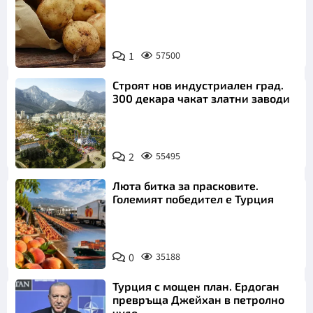
Снимка:
1
57500
Пиксабей
Строят нов индустриален град.
300 декара чакат златни заводи
2
55495
Люта битка за прасковите.
Големият победител е Турция
0
35188
Турция с мощен план. Ердоган
превръща Джейхан в петролно
чудо