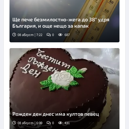
Ще пече безмилостно-жега до 38° удря
България, и още нещо за капак
08 август | 7:22
0
687
Рожден ден днес има култов певец
08 август | 6:00
0
431