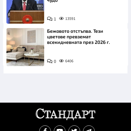
1
13591
Бежовото отстъпва. Тези
цветове превземат
всекидневната през 2026 г.
0
6406