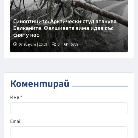
Синоптиците: Арктически студ атакува
Балканите. Фалшивата зима идва със
сняг у нас
07 август | 20:59
0
5809
Коментирай
Име
*
Email