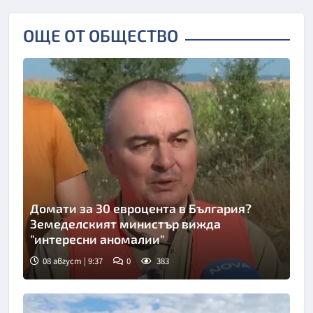
ОЩЕ ОТ ОБЩЕСТВО
Домати за 30 евроцента в България?
Земеделският министър вижда
"интересни аномалии"
08 август | 9:37
0
383
Снимка: Нова телевизия