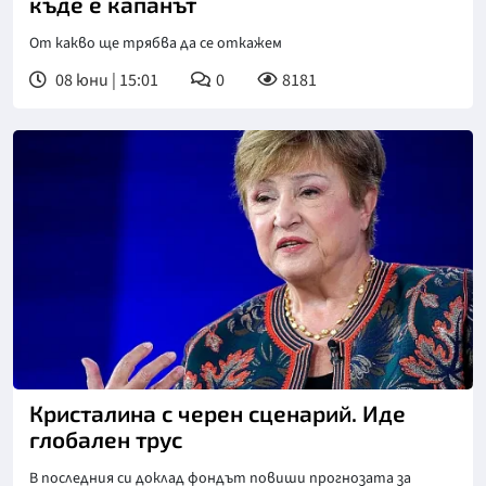
къде е капанът
От какво ще трябва да се откажем
08 юни | 15:01
0
8181
Кристалина с черен сценарий. Иде
глобален трус
В последния си доклад фондът повиши прогнозата за