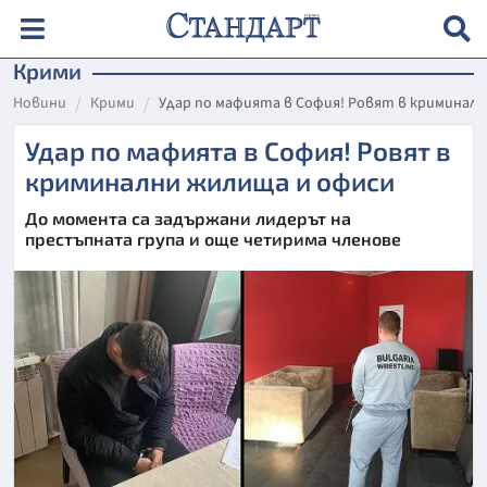
Крими
Новини
Крими
Удар по мафията в София! Ровят в криминал
Удар по мафията в София! Ровят в
криминални жилища и офиси
До момента са задържани лидерът на
престъпната група и още четирима членове