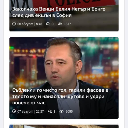
Закопчаха Венци Белия Негър и Бонго
след див екшън в София
08 август | 8:48
0
1577
Съблекли го чисто гол, гасили фасове в
тялото му и нанасяли шутове и удари
повече от час
07 август | 22:57
1
3086