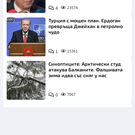
4
23574
Турция с мощен план. Ердоган
превръща Джейхан в петролно
чудо
1
15361
Синоптиците: Арктически студ
атакува Балканите. Фалшивата
зима идва със сняг у нас
0
7067