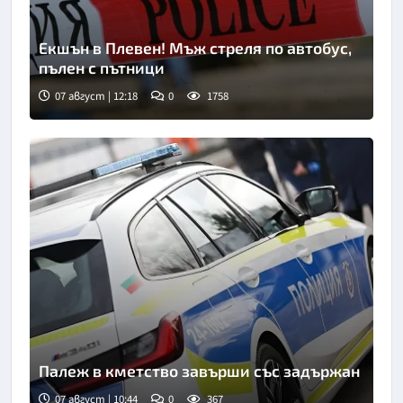
Екшън в Плевен! Мъж стреля по автобус,
пълен с пътници
07 август | 12:18
0
1758
Палеж в кметство завърши със задържан
07 август | 10:44
0
367