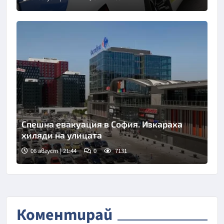
Снимка: БТА
Спешна евакуация в София. Изкараха
хиляди на улицата
06 август | 21:44
0
7131
Коментирай