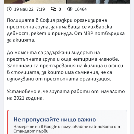
19 май 22 | 7:19
0
16464
Полицията в София разкри организирана
престъпна група, занимаваща се лихварска
дейност, рекет и принуда. От МВР потвърдиха
за акцията.
До момента са задържани лидерът на
престъпната група и още четирима членове.
Започнали са претърсвания на жилища и офиси
в столицата, за които има съмнения, че са
използвани от престъпната организация.
Установено е, че групата работи от началото
на 2021 година.
Не пропускайте нищо важно
Намерете ни в Google и получавайте най-новото от
Стандарт първи.