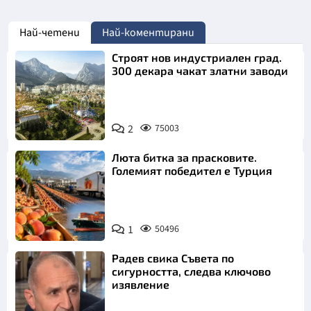
Най-четени
Най-коментирани
Строят нов индустриален град.
300 декара чакат златни заводи
2
75003
Люта битка за прасковите.
Големият победител е Турция
1
50496
Радев свика Съвета по
сигурността, следва ключово
изявление