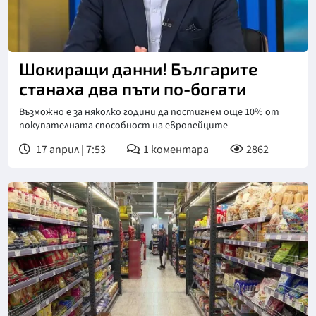
Снимка: Нова телевизия
Шокиращи данни! Българите
станаха два пъти по-богати
Възможно е за няколко години да постигнем още 10% от
покупателната способност на европейците
17 април | 7:53
1
коментара
2862