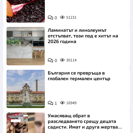
0
51231
Ламинатът и линолеумът
отстъпват, този под е хитът на
2026 година
0
30114
България се превръща в
глобален термален център
1
16949
Ужасяващ обрат в
разследването срещу децата
садисти. Имат и друга жертва
преди Георги