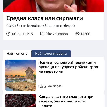
Средна класа или сиромаси
С 300 евро на калпак си е виц, че не си бедняк
06 юни | 5:15
0
коментара
14566
Най-четени
Най-коментирани
Новите господари! Германци и
руснаци изкупуват райски град
на морето ни
0
52862
Как да сгъстите сладкото при
варене, без нишесте или
желатин