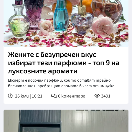
Снимка: Пиксабей
Жените с безупречен вкус
избират тези парфюми - топ 9 на
луксозните аромати
Експерт е посочил парфюми, които оставят трайно
впечатление и превръщат аромата в част от имиджа
26 юли | 10:21
0
коментара
3491