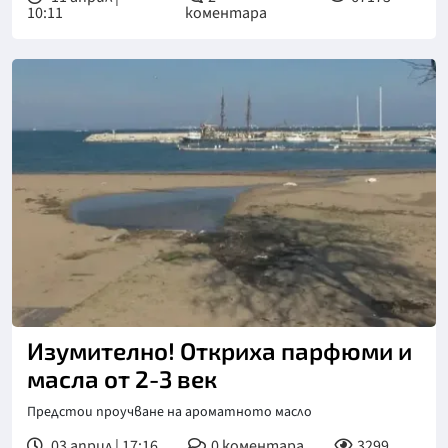
10:11
коментара
Снимка: Nova
Изумително! Откриха парфюми и
масла от 2-3 век
Предстои проучване на ароматното масло
03 април | 17:16
0
коментара
3299