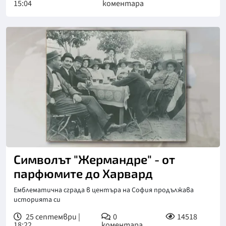
15:04
коментара
Символът "Жермандре" - от
парфюмите до Харвард
Емблематична сграда в центъра на София продължава
историята си
25 септември |
0
14518
18:22
коментара