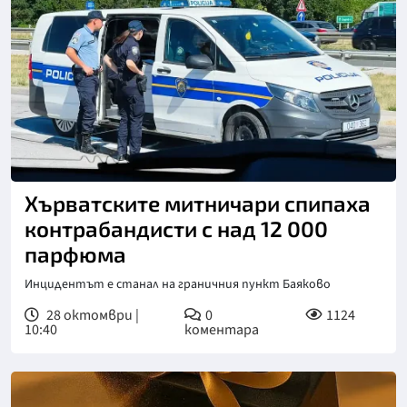
Хърватските митничари спипаха
контрабандисти с над 12 000
парфюма
Инцидентът е станал на граничния пункт Баяково
28 октомври |
0
1124
10:40
коментара