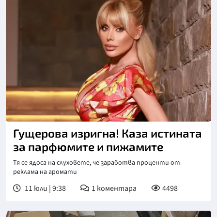
Снимка: Инстаграм/Светлана Гущерова
Гущерова изригна! Каза истината
за парфюмите и пижамите
Тя се ядоса на слуховете, че заработва проценти от
реклама на аромати
11 юли | 9:38
1
коментара
4498