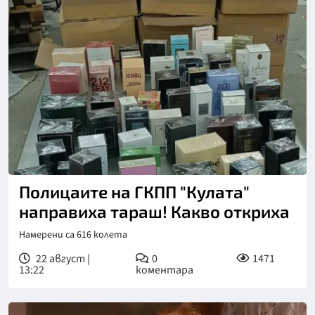
Снимка: агенция Митници
Полицаите на ГКПП "Кулата"
направиха тараш! Какво откриха
Намерени са 616 колета
22 август |
0
1471
13:22
коментара