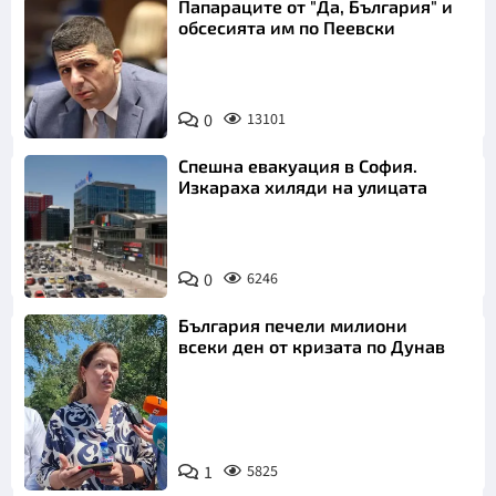
Папараците от "Да, България" и
обсесията им по Пеевски
0
13101
Спешна евакуация в София.
Изкараха хиляди на улицата
0
6246
България печели милиони
всеки ден от кризата по Дунав
1
5825
Снимка: БТА