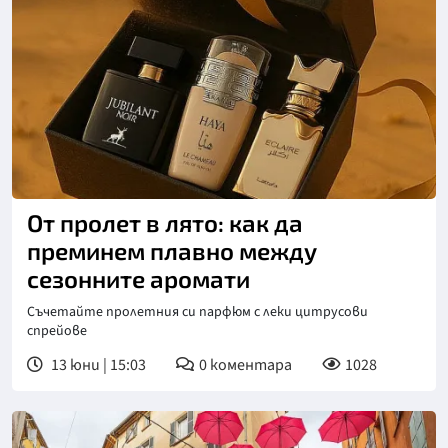
От пролет в лято: как да
преминем плавно между
сезонните аромати
Съчетайте пролетния си парфюм с леки цитрусови
спрейове
13 юни | 15:03
0
коментара
1028