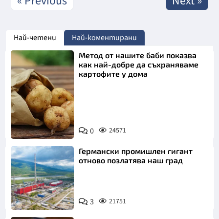
« Previous
Next »
Най-четени
Най-коментирани
Метод от нашите баби показва
как най-добре да съхраняваме
картофите у дома
Снимка:
0
24571
Пиксабей
Германски промишлен гигант
отново позлатява наш град
3
21751