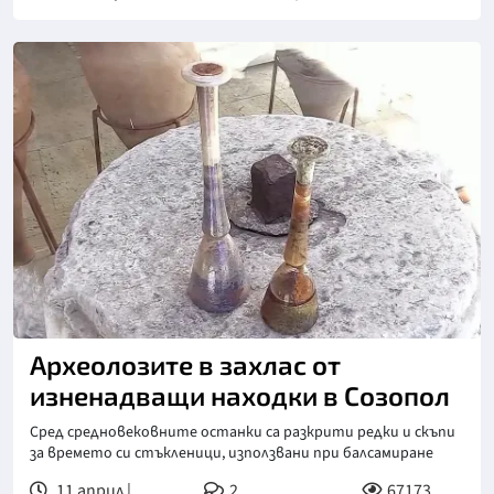
Снимка: Нова телевизия
Археолозите в захлас от
изненадващи находки в Созопол
Сред средновековните останки са разкрити редки и скъпи
за времето си стъкленици, използвани при балсамиране
11 април |
2
67173