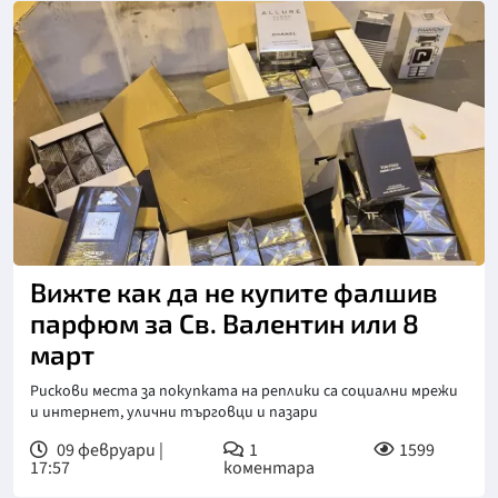
Вижте как да не купите фалшив
парфюм за Св. Валентин или 8
март
Рискови места за покупката на реплики са социални мрежи
и интернет, улични търговци и пазари
09 февруари |
1
1599
17:57
коментара