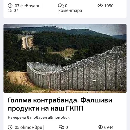
07 февруари |
0
1050
15:07
коментара
Голяма контрабанда. Фалшиви
продукти на наш ГКПП
Намерени в товарен автомобил
05 октомври |
0
6944