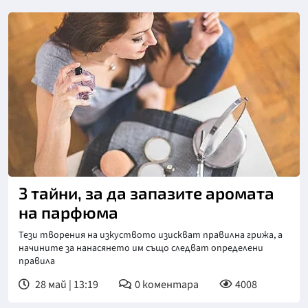
3 тайни, за да запазите аромата
на парфюма
Тези творения на изкуството изискват правилна грижа, а
начините за нанасянето им също следват определени
правила
28 май | 13:19
0
коментара
4008