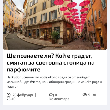
Ще познаете ли? Кой е градът,
смятан за световна столица на
парфюмите
На живописните хълмове около града се отглеждат
маслинови дръвчета, но и обширни градини с майска роза и
жасмин
20 февруари |
0
5138
23:49
коментара