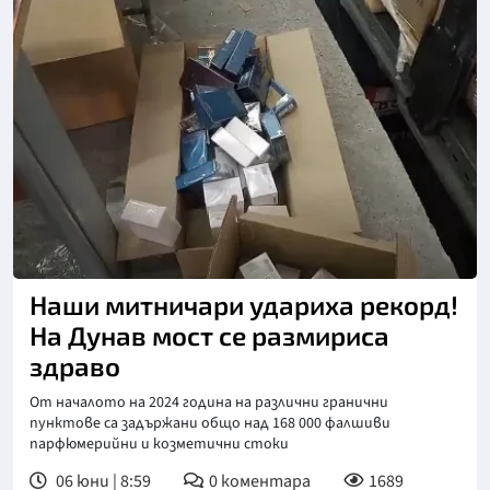
Снимка: Агенция "Митници"
Наши митничари удариха рекорд!
На Дунав мост се размириса
здраво
От началото на 2024 година на различни гранични
пунктове са задържани общо над 168 000 фалшиви
парфюмерийни и козметични стоки
06 юни | 8:59
0
коментара
1689