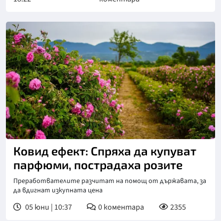
Ковид ефект: Спряха да купуват
парфюми, пострадаха розите
Преработвателите разчитат на помощ от държавата, за
да вдигнат изкупната цена
05 юни | 10:37
0
коментара
2355