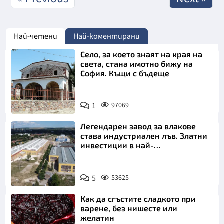
Най-четени
Най-коментирани
Село, за което знаят на края на
света, стана имотно бижу на
София. Къщи с бъдеще
1
97069
Легендарен завод за влакове
става индустриален лъв. Златни
инвестиции в най-
аристократичния ни град
5
53625
Как да сгъстите сладкото при
варене, без нишесте или
желатин