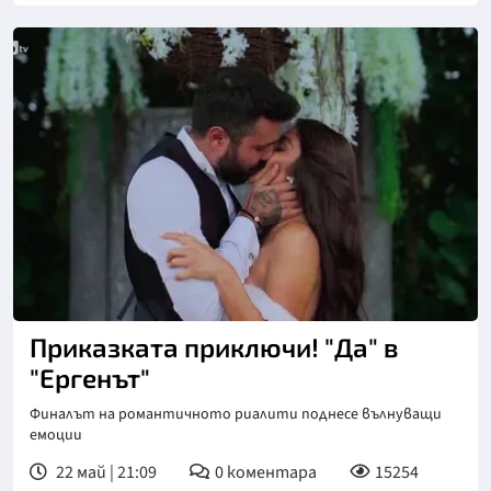
Снимка: bTV
Приказката приключи! "Да" в
"Ергенът"
Финалът на романтичното риалити поднесе вълнуващи
емоции
22 май | 21:09
0
коментара
15254