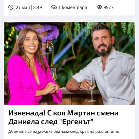
27 май | 8:49
1
коментара
9977
Снимка: bTV
Изненада! С коя Мартин смени
Даниела след "Ергенът"
Двамата се разделиха веднага след края на риалитито