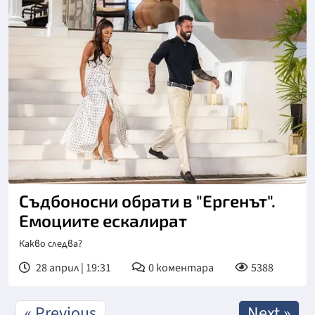
Снимка: bTV
Съдбоносни обрати в "Ергенът".
Емоциите ескалират
Какво следва?
28 април | 19:31
0
коментара
5388
« Previous
Next »