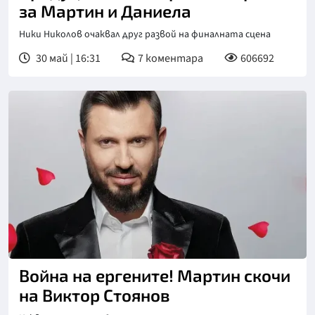
за Мартин и Даниела
Ники Николов очаквал друг развой на финалната сцена
30 май | 16:31
7
коментара
606692
Война на ергените! Мартин скочи
на Виктор Стоянов