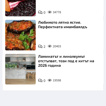
0
34778
Любимото лятно ястие.
Перфектната имамбаялдъ
2
20403
Ламинатът и линолеумът
отстъпват, този под е хитът на
2026 година
0
19598