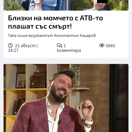
Близки на момчето с АТВ-то
плашат със смърт!
Така пише музикантът Константин Кацаров
21 август |
1
5665
14:27
коментара