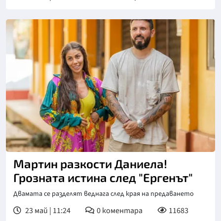
Снимка: bTV
Мартин разкости Даниела!
Грозната истина след "Ергенът"
Двамата се разделят веднага след края на предаването
23 май | 11:24
0
коментара
11683