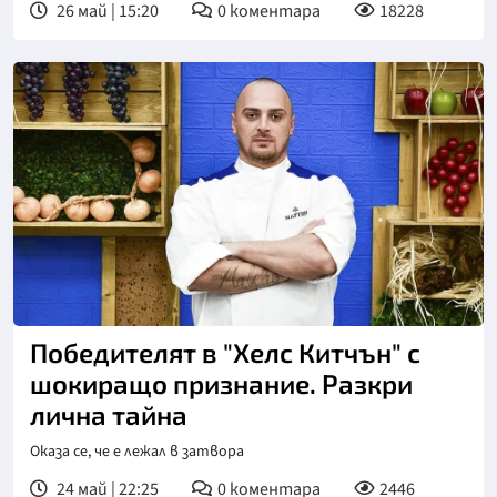
26 май | 15:20
0
коментара
18228
Победителят в "Хелс Китчън" с
шокиращо признание. Разкри
лична тайна
Оказа се, че е лежал в затвора
24 май | 22:25
0
коментара
2446