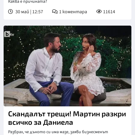
Каква е причината?
30 май | 12:57
1
коментара
11614
Снимка: bTV
Скандалът трещи! Мартин разкри
всичко за Даниела
Разбрах, че дъното си има мазе, заяви бизнесменът