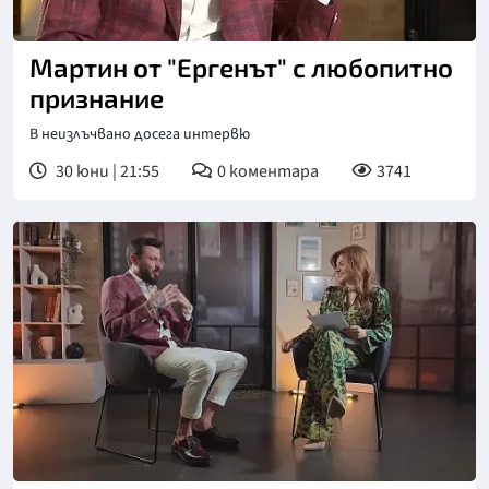
Снимка: bTV
Мартин от "Ергенът" с любопитно
признание
В неизлъчвано досега интервю
30 юни | 21:55
0
коментара
3741