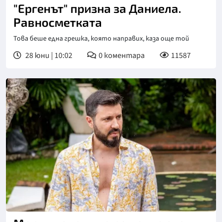
"Ергенът" призна за Даниела.
Равносметката
Това беше една грешка, която направих, каза още той
28 юни | 10:02
0
коментара
11587
Снимка: bTV