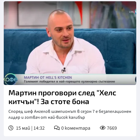
Снимка: NOVA
Мартин проговори след "Хелс
китчън"! За стоте бона
Според шеф Ангелов шампионът в сезон 7 е безапелационен
лидер и готвач от най-висок калибър
15 май | 14:32
0
коментара
7669