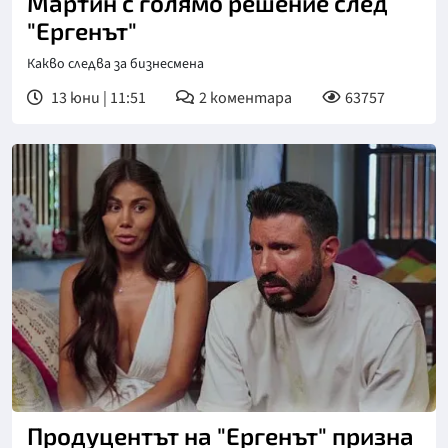
Мартин с голямо решение след
"Ергенът"
Какво следва за бизнесмена
13 юни | 11:51
2
коментара
63757
Снимка: bTV
Продуцентът на "Ергенът" призна