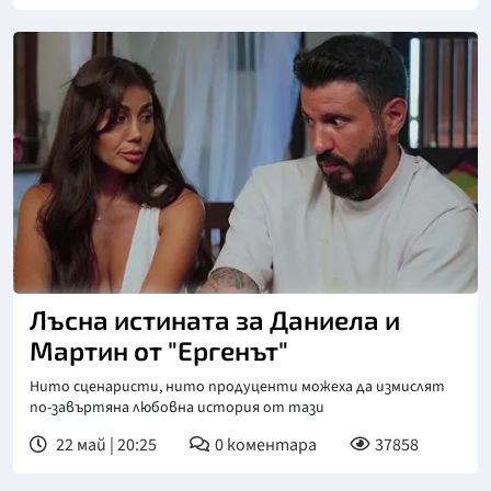
Лъсна истината за Даниела и
Мартин от "Ергенът"
Нито сценаристи, нито продуценти можеха да измислят
по-завъртяна любовна история от тази
22 май | 20:25
0
коментара
37858