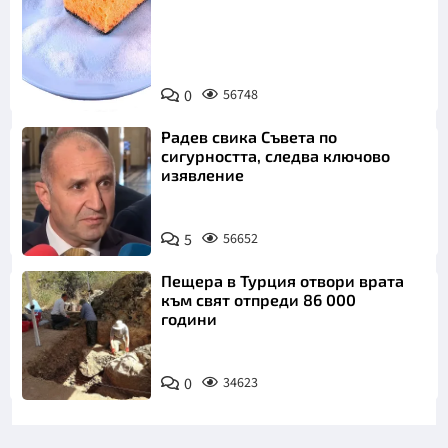
Снимка:
0
56748
Пиксабей
Радев свика Съвета по
сигурността, следва ключово
изявление
5
56652
Пещера в Турция отвори врата
към свят отпреди 86 000
години
0
34623