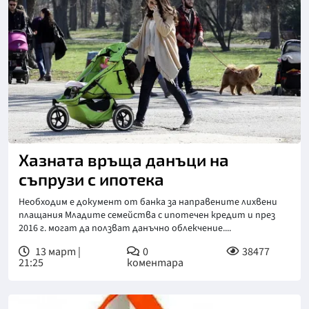
Хазната връща данъци на
съпрузи с ипотека
Необходим е документ от банка за направените лихвени
плащания Младите семейства с ипотечен кредит и през
2016 г. могат да ползват данъчно облекчение....
13 март |
0
38477
21:25
коментара