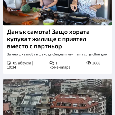
Данък самота! Защо хората
купуват жилище с приятел
вместо с партньор
За мнозина това е шанс да сбъднат мечтата си за свой дом
05 август |
1
1668
19:34
коментара