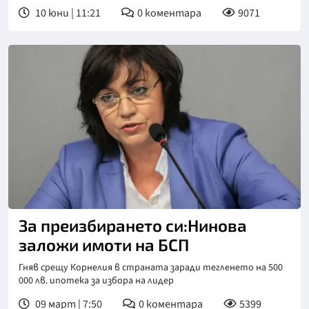
10 юни | 11:21
0
коментара
9071
За преизбирането си:Нинова
заложи имоти на БСП
Гняв срещу Корнелия в страната заради тегленето на 500
000 лв. ипотека за избора на лидер
09 март | 7:50
0
коментара
5399