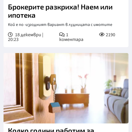
Брокерите разкриха! Наем или
ипотека
Кой е по -изгодният вариант в лудницата с имотите
18 декември |
1
2190
20:23
коментара
Колко години работим за