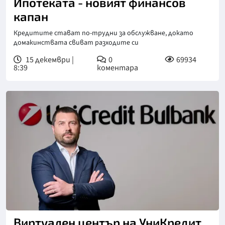
Ипотеката - новият финансов
капан
Кредитите стават по-трудни за обслужване, докато
домакинствата свиват разходите си
15 декември |
0
69934
8:39
коментара
Виртуален център на УниКредит