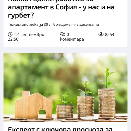
апартамент в София - у нас и на
гурбет?
Теглим ипотека за 30 г., връщаме я на десетата
14 септември |
0
8554
22:50
коментара
Експерт с ключова прогноза за