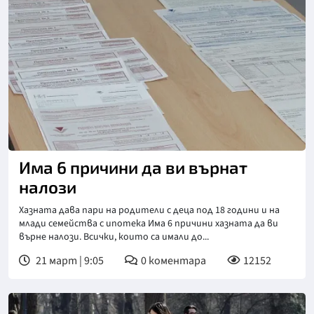
Има 6 причини да ви върнат
налози
Хазната дава пари на родители с деца под 18 години и на
млади семейства с ипотека Има 6 причини хазната да ви
върне налози. Всички, които са имали до...
21 март | 9:05
0
коментара
12152