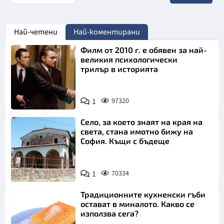
Най-четени
Най-коментирани
Филм от 2010 г. е обявен за най-
великия психологически
трилър в историята
1
97320
Село, за което знаят на края на
света, стана имотно бижу на
София. Къщи с бъдеще
1
70334
Традиционните кухненски гъби
остават в миналото. Какво се
използва сега?