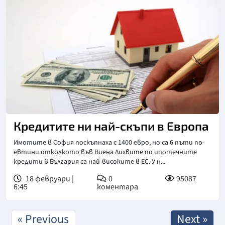
Кредитите ни най-скъпи в Европа
Имотите в София поскъпнаха с 1400 евро, но са 6 пъти по-
евтини отколкото във Виена Лихвите по ипотечните
кредити в България са най-високите в ЕС. У н...
18 февруари |
0
95087
6:45
коментара
« Previous
Next »