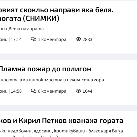
овият скокльо направи яка беля.
вогата (СНИМКИ)
ни цвета на гората
юни | 17:14
1
коментара
2883
 Пламна пожар до полигон
тността има широколистна и иглолистна гора
юни | 14:58
0
коментара
1044
ков и Кирил Петков хванаха гората
чки недоволни, ядосани, критикуващи - благодаря Ви за