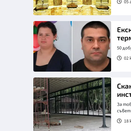
05 
Екск
тер
50 до
02 
Ска
инс
За тов
съвет
18 