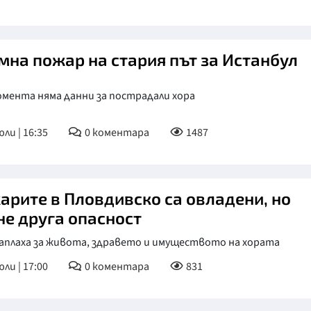
мна пожар на стария път за Истанбул
омента няма данни за пострадали хора
юли | 16:35
0
коментара
1487
арите в Пловдивско са овладени, но
не друга опасност
заплаха за живота, здравето и имуществото на хората
юли | 17:00
0
коментара
831