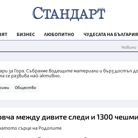
ВЯТ
БИЗНЕС
ЛЮБОПИТНО
ЧУДЕСАТА НА БЪЛГАРИЯ
РЕГИОНАЛНИ
Новини
ВЕСТНИК СТА
МЛАДЕЖКА АК
ари за Гора. Събрахме водещите материали и бърз достъп д
а се развива най-активно.
ЗДРАВЕ
рими
Общество
ОБРАЗОВАНИ
МОЯТ ГРАД
ТЕХНОЛОГИИ
овча между дивите следи и 1300 чешм
ДА!НА БЪЛГАР
натото сърце на Родопите
ДА! НА БЪЛГ