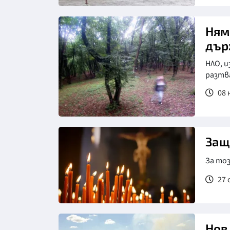
Ням
дър
НЛО, и
разтв
08 
Снимка: Trip Advisor
Защ
За тоз
27 
Нов