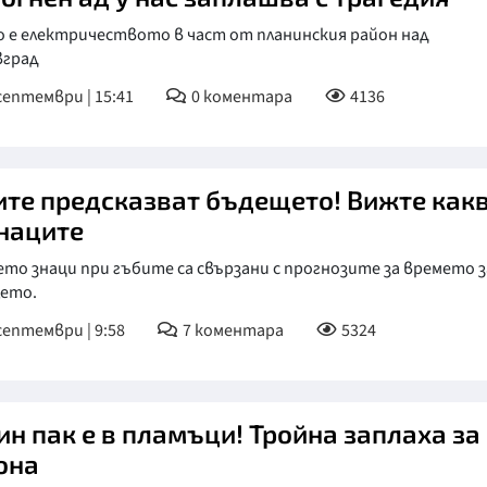
о е електричеството в част от планинския район над
вград
септември | 15:41
0
коментара
4136
ите предсказват бъдещето! Вижте как
знаците
то знаци при гъбите са свързани с прогнозите за времето з
ето.
септември | 9:58
7
коментара
5324
ин пак е в пламъци! Тройна заплаха за
она