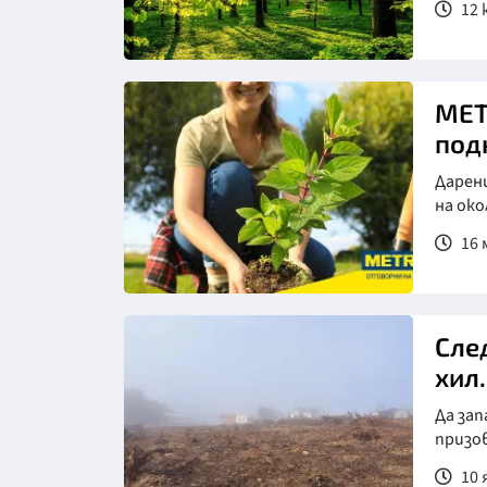
12 
МЕТ
под
Дарен
на око
16 
Сле
хил
Да зап
призо
10 