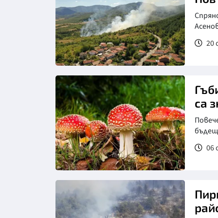
Спрян
Асено
20 
Гъб
са 
Повече
бъдещ
06 
Пир
рай