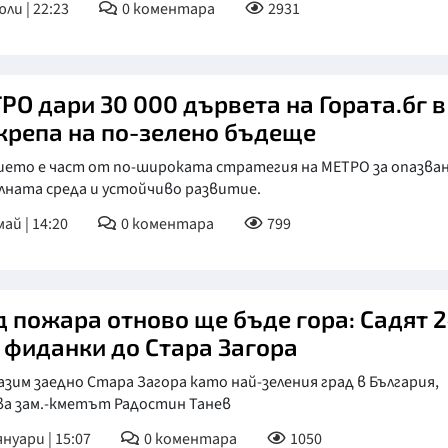
юли | 22:23
0
коментара
2931
РО дари 30 000 дървета на Гората.бг в
крепа на по-зелено бъдеще
ието е част от по-широката стратегия на МЕТРО за опазва
лната среда и устойчиво развитие.
май | 14:20
0
коментара
799
д пожара отново ще бъде гора: Садят 
. фиданки до Стара Загора
азим заедно Стара Загора като най-зеления град в България,
ва зам.-кметът Радостин Танев
януари | 15:07
0
коментара
1050