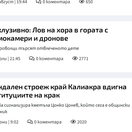
август | 19:44
0
коментара
650
КУЛТУРА
ПРАВОСЪДИЕ
лузивно: Лов на хора в гората с
КРИМИ
мокамери и дронове
КИБЕРЗАЩИТ
броволци търсят отвлеченото дете
ВЯРА
юли | 21:45
0
коментара
2771
ОБЯВИ
ВОЙНАТА В У
ндален строеж край Калиакра вдигна
ВРЕМЕТО
титуциите на крак
а сигнализира кметъла Цонко Цонев, който сега е общински
ник
юни | 9:02
0
коментара
2020