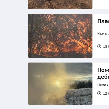
Пла
Към м
18 
Снимка: bTV
Пож
деб
Няма 
12 