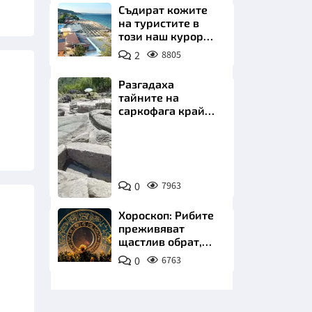
Съдират кожите
на туристите в
този наш курорт.
Шокираща
2
8805
сметка за обяд на
плажа
Разгадаха
тайните на
НИЦИ
саркофага край
Перперикон
Снимка:
Bulgaria
ON
КРАЙНА
0
7963
AIR
Хороскоп: Рибите
преживяват
щастлив обрат,
Телецът започва
0
6763
важна промяна