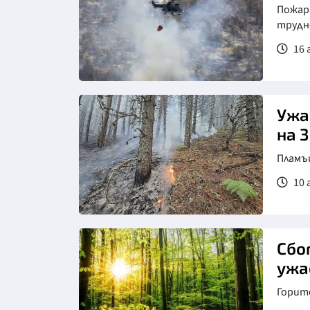
Пожарн
трудн
16 
Ужа
на 3
Пламъ
10 
Сбо
ужа
Горите