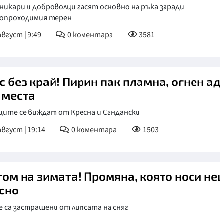
икари и доброволци гасят основно на ръка заради
опроходимия терен
август | 9:49
0
коментара
3581
с без край! Пирин пак пламна, огнен а
 места
ците се виждат от Кресна и Сандански
август | 19:14
0
коментара
1503
гом на зимата! Промяна, която носи н
сно
 са застрашени от липсата на сняг