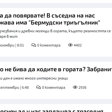
а да повярвате! В съседна на нас
жава има "Бермудски триъгълник"
зчезвания и древни легенди в гората, където реалността се
аря в мит
ноември | 8:01
0
коментара
4402
о не бива да ходите в гората? Забрани
и ден е имало много интересни знаци
септември | 6:48
0
коментара
2936
 огнен ад у нас заплашва с трагедия