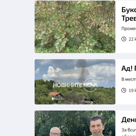
Бук
Тре
Проме
22 
Ад!
В мес
19 
Ден
За вси