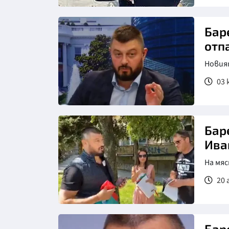
Бар
отп
Новия
03 
Бар
Ива
На мяс
20 
Бар