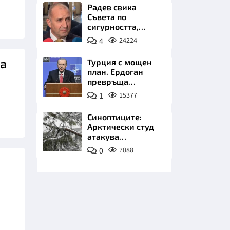
Радев свика
Съвета по
сигурността,
следва ключово
4
24224
изявление
за
Турция с мощен
план. Ердоган
НИЦИ
превръща
Джейхан в
1
15377
петролно чудо
Синоптиците:
Арктически студ
КРАЙНА
атакува
Балканите.
0
7088
Фалшивата зима
идва със сняг у
нас