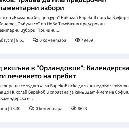
ламентарни избори
т на „България без цензура" Николай Бареков поиска в ефира
ането „Събуди се" по Нова Телевизия предсрочни
ентарни избори. Причини...
август | 8:51
0
коментара
49409
д екшъна в "Орландовци": Календерск
ти лечението на пребит
стиращи се чудят дали Бареков иска да яхне недоволството
 до Николай Бареков и спрягана за кандидат-кмет на София
Календерска е...
юни | 18:30
0
коментара
8623