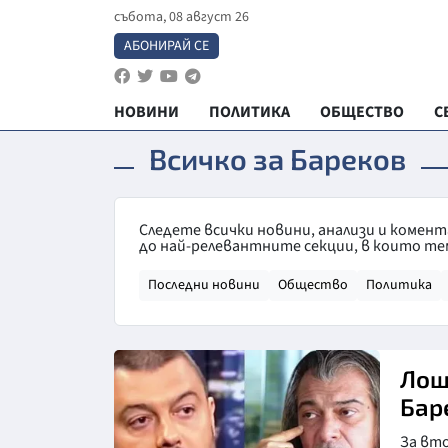
събота, 08 август 26
АБОНИРАЙ СЕ
НОВИНИ
ПОЛИТИКА
ОБЩЕСТВО
С
Всичко за Бареков
Следете всички новини, анализи и комен
до най-релевантните секции, в които те
Последни новини
Общество
Политика
Лош
Бар
За вто