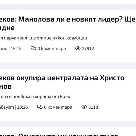
еков: Манолова ли е новият лидер? Ще
адне
т парламент ще отмие някои коалиции
юни | 15:15
0
коментара
37912
еков окупира централата на Христо
нов
то се появиха и хората от Боец
август | 10:25
0
коментара
6118
еков: Основните ми конкуренти са