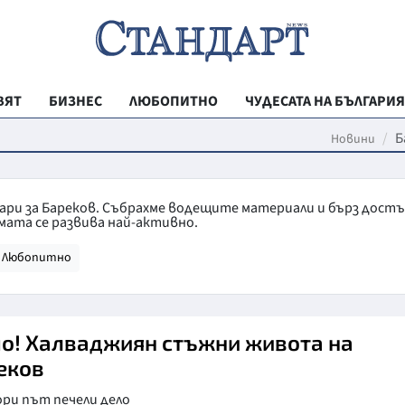
ВЯТ
БИЗНЕС
ЛЮБОПИТНО
ЧУДЕСАТА НА БЪЛГАРИЯ
РЕГИОНАЛНИ
Б
Новини
ВЕСТНИК СТА
МЛАДЕЖКА АК
тари за Бареков. Събрахме водещите материали и бърз дост
мата се развива най-активно.
ЗДРАВЕ
Любопитно
ОБРАЗОВАНИ
МОЯТ ГРАД
ТЕХНОЛОГИИ
о! Халваджиян стъжни живота на
еков
ДА!НА БЪЛГАР
ри път печели дело
ДА! НА БЪЛГ