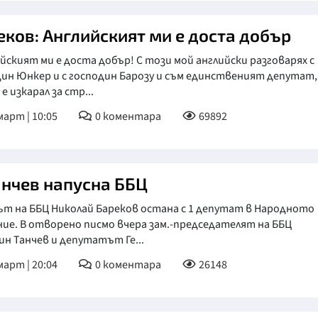
еков: Английският ми е доста добър
йският ми е доста добър! С този мой английски разговарях с
ин Юнкер и с господин Барозу и съм единственият депутат,
е изкарал за стр...
март | 10:05
0
коментара
69892
анчев напусна ББЦ
ът на ББЦ Николай Бареков остана с 1 депутат в Народното
ие. В отворено писмо вчера зам.-председателят на ББЦ
н Танчев и депутатът Ге...
март | 20:04
0
коментара
26148