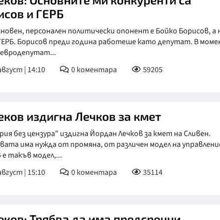
исов и ГЕРБ
новен, персонален политически опонент е Бойко Борисов, а 
 ГЕРБ. Борисов преди година работеше като депутат. В мом
 евродепутат...
август | 14:10
0
коментара
59205
еков издигна Лечков за кмет
рия без цензура" издигна Йордан Лечков за кмет на Сливен.
ата има нужда от промяна, от различен модел на управлени
 е такъв модел,...
август | 15:10
0
коментара
35114
еков: Трябва да има предсрочни