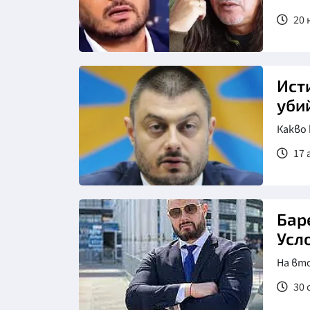
20 
Ист
уби
Какво
17 
Бар
Усл
На вто
30 