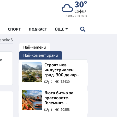
30°
София
предимно ясно
СПОРТ
ПОДКАСТ
ОЩЕ
ареков
Най-четени
НДАРТ
Най-коментирани
АДЕМИЯ "ЧУДЕСАТА НА БЪЛГАРИЯ"
ъп
Строят нов
индустриален
град. 300 декара
Е
чакат златни
2
75430
заводи
Люта битка за
прасковите.
Големият
СКАТА ХРАНА
победител е
1
50858
Турция
АРСКАТА ИКОНОМИКА