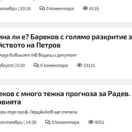
ноември | 20:16
0
коментара
6118
КУЛТУРА
ПРАВОСЪДИЕ
КРИМИ
ина ли е? Бареков с голямо разкритие 
КИБЕРЗАЩИТ
йството на Петров
ВЯРА
 каза бившият тв водещ и депутат
ОБЯВИ
август | 0:20
0
коментара
23121
ВОЙНАТА В У
ВРЕМЕТО
еков с много тежка прогноза за Радев.
овията
ри тур проф. Герджиков ще спечели
септември | 14:39
0
коментара
9551