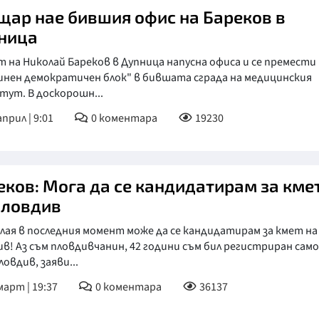
щар нае бившия офис на Бареков в
ница
 на Николай Бареков в Дупница напусна офиса и се премести
инен демократичен блок" в бившата сграда на медицинския
тут. В доскорошн...
април | 9:01
0
коментара
19230
еков: Мога да се кандидатирам за кме
Пловдив
лая в последния момент може да се кандидатирам за кмет на
в! Аз съм пловдивчанин, 42 години съм бил регистриран само
ловдив, заяви...
март | 19:37
0
коментара
36137