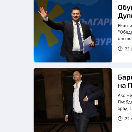
Обу
Дуп
Екипът
"Обед
инсти
23 
Бар
на 
Ако же
Пловди
град П
22 