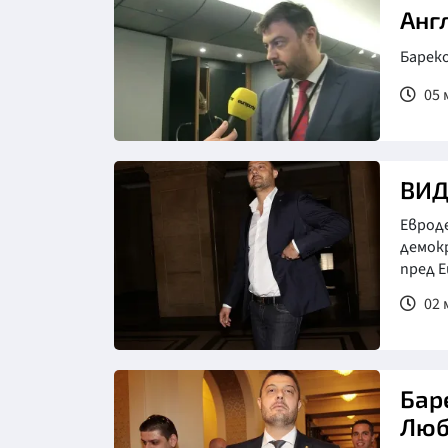
Анг
Барек
05 
ВИД
Евроде
демок
пред E
02 
Баре
Люб