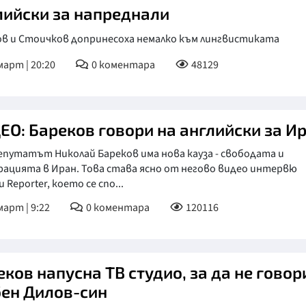
лийски за напреднали
ов и Стоичков допринесоха немалко към лингвистиката
март | 20:20
0
коментара
48129
ЕО: Бареков говори на английски за И
путатът Николай Бареков има нова кауза - свободата и
рацията в Иран. Това става ясно от негово видео интервю
u Reporter, което се спо...
март | 9:22
0
коментара
120116
ков напусна ТВ студио, за да не говор
ен Дилов-син