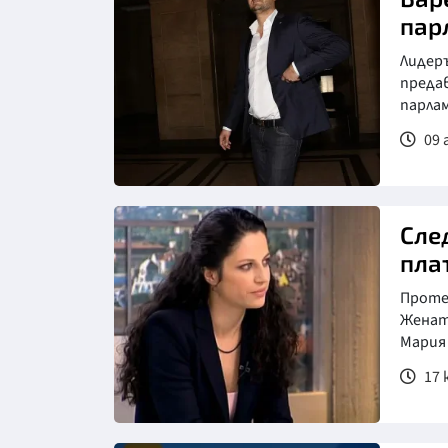
пар
Лидеръ
предав
парлам
09 
Сле
пла
Проте
Жената
Мария 
17 