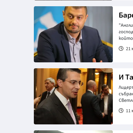
Бар
"Англи
господ
който 
21 
И Т
Лидер
събран
Светли
11 