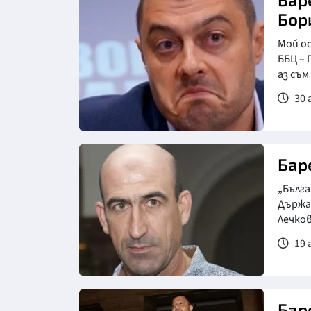
Бор
Мой ос
ББЦ –
аз съм
30 
Бар
„Бълга
Държав
Лечков
19 
Бар