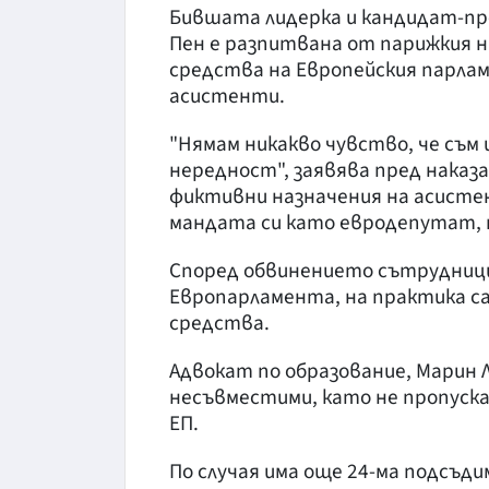
Бившата лидерка и кандидат-пр
Пен е разпитвана от парижкия н
средства на Европейския парла
асистенти.
"Нямам никакво чувство, че съм 
нередност", заявява пред наказа
фиктивни назначения на асисте
мандата си като евродепутат, 
Според обвинението сътрудници
Европарламента, на практика са
средства.
Адвокат по образование, Марин 
несъвместими, като не пропуска
ЕП.
По случая има още 24-ма подсъд