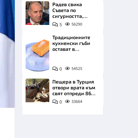
бъдеще
Радев свика
Съвета по
сигурността,
следва ключово
5
56290
изявление
Традиционните
кухненски гъби
НИЦИ
остават в
миналото. Какво
се използва сега?
Снимка:
0
54525
Пиксабей
КРАЙНА
Пещера в Турция
отвори врата към
свят отпреди 86
000 години
0
33664