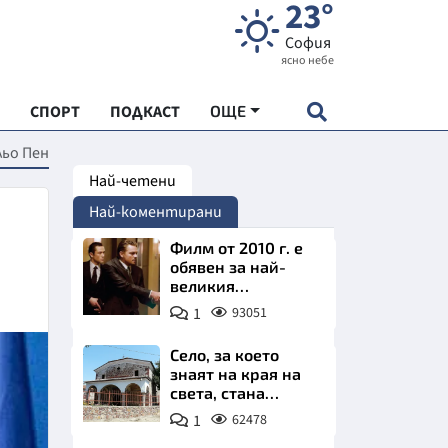
23°
София
ясно небе
СПОРТ
ПОДКАСТ
ОЩЕ
льо Пен
Най-четени
НДАРТ
Най-коментирани
АДЕМИЯ "ЧУДЕСАТА НА БЪЛГАРИЯ"
Филм от 2010 г. е
обявен за най-
великия
Е
психологически
1
93051
трилър в
историята
Село, за което
знаят на края на
света, стана
СКАТА ХРАНА
имотно бижу на
1
62478
София. Къщи с
АРСКАТА ИКОНОМИКА