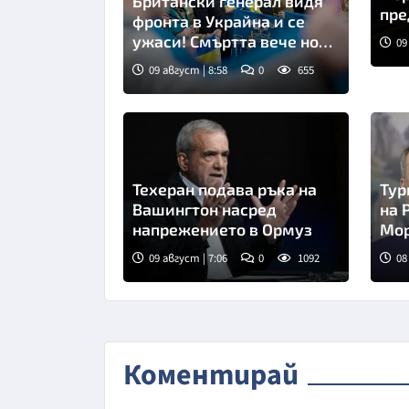
Британски генерал видя
пре
фронта в Украйна и се
Пут
ужаси! Смъртта вече носи
09
точки
09 август | 8:58
0
655
Снимка: Укринформ
Техеран подава ръка на
Тур
Вашингтон насред
на 
напрежението в Ормуз
Мор
мо
09 август | 7:06
0
1092
08
Коментирай