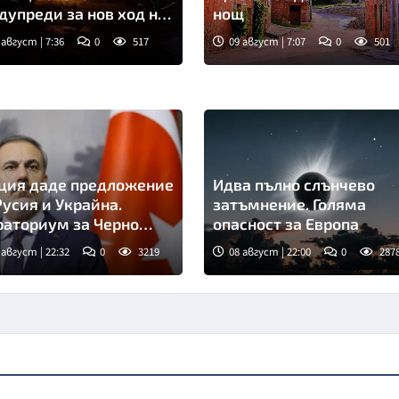
дупреди за нов ход на
нощ
ин
 август | 7:36
0
517
09 август | 7:07
0
501
ция даде предложение
Идва пълно слънчево
Русия и Украйна.
затъмнение. Голяма
аториум за Черно
опасност за Европа
ре
 август | 22:32
0
3219
08 август | 22:00
0
287