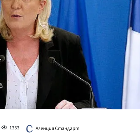
КУЛТУРА
ПРАВОСЪДИЕ
КРИМИ
КИБЕРЗАЩИТ
ВЯРА
ОБЯВИ
ВОЙНАТА В У
ВРЕМЕТО
1353
Агенция Стандарт