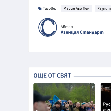
Тагове:
Марин Льо Пен
Разпит
Автор
Агенция Стандарт
ОЩЕ ОТ СВЯТ
Рус
жер