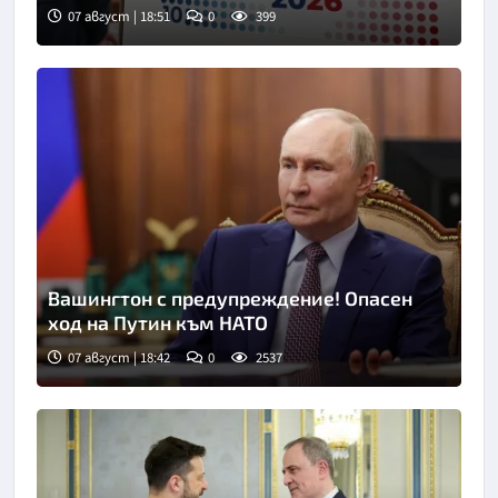
07 август | 18:51
0
399
Снимка: ТАСС
Вашингтон с предупреждение! Опасен
ход на Путин към НАТО
07 август | 18:42
0
2537