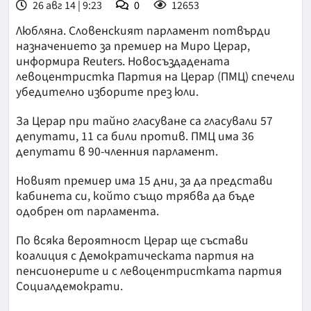
26 авг 14 | 9:23
0
12653
Любляна. Словенският парламент потвърди
назначението за премиер на Миро Церар,
информира Reuters. Новосъздадената
левоцентристка Партия на Церар (ПМЦ) спечели
убедително изборите през юли.
За Церар при тайно гласуване са гласували 57
депутати, 11 са били против. ПМЦ има 36
депутати в 90-членния парламент.
Новият премиер има 15 дни, за да представи
кабинета си, който също трябва да бъде
одобрен от парламента.
По всяка вероятност Церар ще състави
коалиция с Демократическата партия на
пенсионерите и с левоцентристката партия
Социалдемократи.