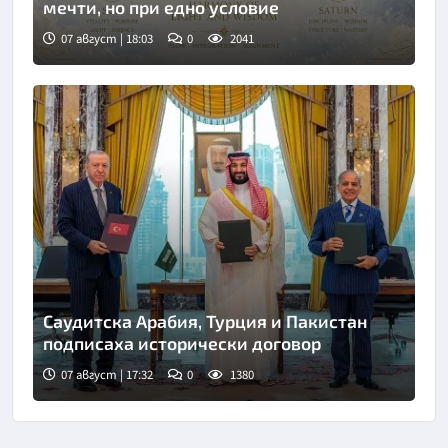
мечти, но при едно условие
07 август | 18:03
0
2041
Саудитска Арабия, Турция и Пакистан
подписаха исторически договор
07 август | 17:32
0
1380
Снимка: Саудитска новинарска агенция