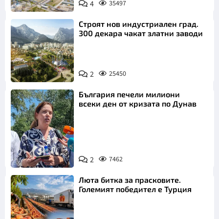
4
35497
Строят нов индустриален град.
300 декара чакат златни заводи
2
25450
България печели милиони
всеки ден от кризата по Дунав
2
7462
Снимка: БТА
Люта битка за прасковите.
Големият победител е Турция