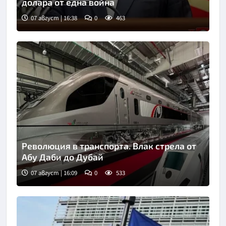
долара от една война
07 август | 16:38
0
463
Революция в транспорта. Влак стрела от
Абу Даби до Дубай
07 август | 16:09
0
533