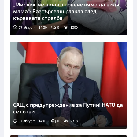
„Мислех, че никога повече няма да видя
мама“: Разтърсващ разказ след
кървавата стрелба
07 август | 14:30
0
1300
САЩ с предупреждение за Путин! НАТО да
се готви
07 август | 14:07
0
2318