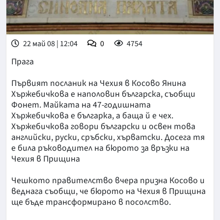
22 май 08 | 12:04
0
4754
Прага
Първият посланик на Чехия в Косово Янина
Хържебичкова е наполовин българска, съобщи
Фонет. Майката на 47-годишната
Хържебичкова е българка, а баща й е чех.
Хържебичкова говори български и освен това
английски, руски, сръбски, хърватски. Досега тя
е била ръководител на бюрото за връзки на
Чехия в Прищина
Чешкото правителство вчера призна Косово и
веднага съобщи, че бюрото на Чехия в Прищина
ще бъде трансформирано в посолство.