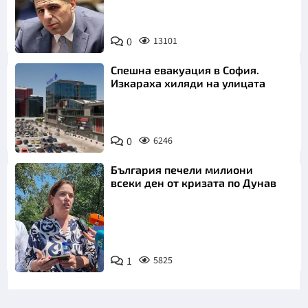
0
13101
Спешна евакуация в София.
Изкараха хиляди на улицата
0
6246
България печели милиони
всеки ден от кризата по Дунав
1
5825
Снимка: БТА