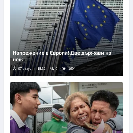
Напрежение в Европа! Две държави на
нож
07 август | 15:32
0
1604
Снимка: АП/БТА