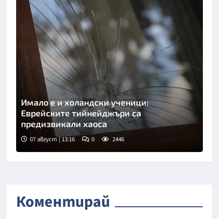
Имало е и холандски ученици:
Еврейските тийнейджъри са
предизвикали хаоса
07 август | 13:16
0
2446
Снимка: БТА
Коментирай