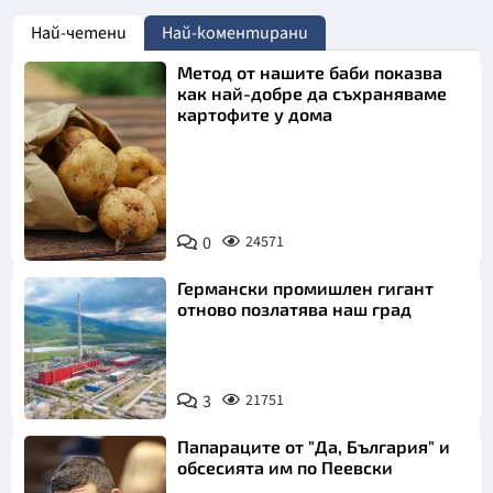
Най-четени
Най-коментирани
Метод от нашите баби показва
как най-добре да съхраняваме
картофите у дома
Снимка:
0
24571
Пиксабей
Германски промишлен гигант
отново позлатява наш град
3
21751
Папараците от "Да, България" и
обсесията им по Пеевски