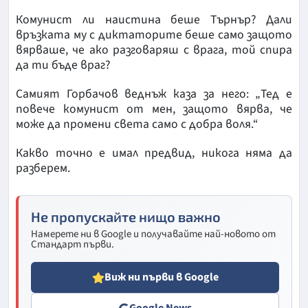
Комунист ли наистина беше Търнър? Дали
връзката му с диктаторите беше само защото
вярваше, че ако разговаряш с врага, той спира
да ти бъде враг?
Самият Горбачов веднъж каза за него: „Тед е
повече комунист от мен, защото вярва, че
може да промени света само с добра воля.“
Какво точно е имал предвид, никога няма да
разберем.
Не пропускайте нищо важно
Намерете ни в Google и получавайте най-новото от
Стандарт първи.
Виж ни първи в Google