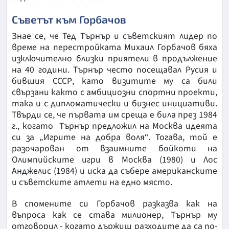
Съветът към Горбачов
Знае се, че Тед Търнър и съветският лидер по
време на перестройката Михаил Горбачов бяха
изключително близки приятели в продължение
на 40 години. Търнър често посещавал Русия и
бившия СССР, като визитите му са били
свързани както с амбициозни спортни проекти,
така и с дипломатически и бизнес инициативи.
Твърди се, че първата им среща е била през 1984
г., когато Търнър предложил на Москва идеята
си за „Игрите на добра воля“. Тогава, той е
разочарован от взаимните бойкоти на
Олимпийските игри в Москва (1980) и Лос
Анджелис (1984) и иска да събере американските
и съветските атлети на едно място.
В спомените си Горбачов разказва как на
въпроса как се става милионер, Търнър му
отговорил - когато държиш разходите да са по-