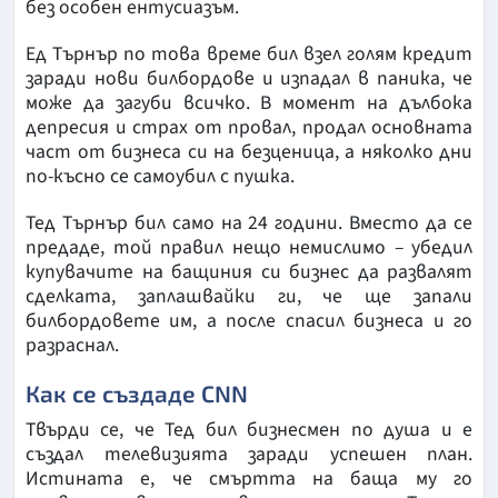
без особен ентусиазъм.
Ед Търнър по това време бил взел голям кредит
заради нови билбордове и изпадал в паника, че
може да загуби всичко. В момент на дълбока
депресия и страх от провал, продал основната
част от бизнеса си на безценица, а няколко дни
по-късно се самоубил с пушка.
Тед Търнър бил само на 24 години. Вместо да се
предаде, той правил нещо немислимо – убедил
купувачите на бащиния си бизнес да развалят
сделката, заплашвайки ги, че ще запали
билбордовете им, а после спасил бизнеса и го
разраснал.
Как се създаде CNN
Твърди се, че Тед бил бизнесмен по душа и е
създал телевизията заради успешен план.
Истината е, че смъртта на баща му го