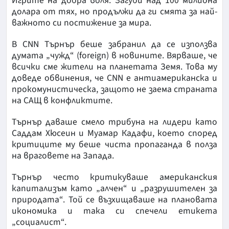
Игрите на добра воля. Загуби над 100 милиона
долара от тях, но продължи да ги смята за най-
важното си постижение за мира.
В CNN Търнър беше забранил да се използва
думата „чужд“ (foreign) в новините. Вярваше, че
всички сме жители на планетата Земя. Това му
доведе обвинения, че CNN е антиамериканска и
прокомунистическа, защото не заема страната
на САЩ в конфликтите.
Търнър даваше смело трибуна на лидери като
Саддам Хюсеин и Муамар Кадафи, което според
критиците му беше чиста пропаганда в полза
на враговете на Запада.
Търнър често критикуваше американския
капитализъм като „алчен“ и „разрушителен за
природата“. Той се възхищаваше на плановата
икономика и така си спечели етикета
„социалист“.