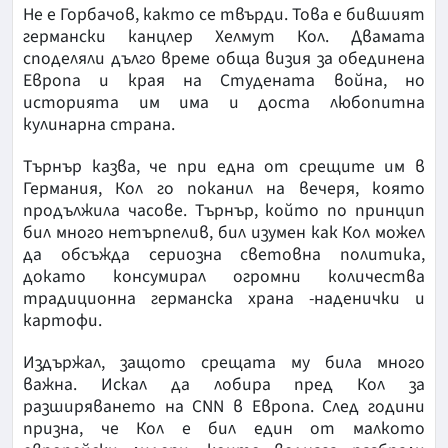
Не е Горбачов, както се твърди. Това е бившият
германски канцлер Хелмут Кол. Двамата
споделяли дълго време обща визия за обединена
Европа и края на Студената война, но
историята им има и доста любопитна
кулинарна страна.
Търнър казва, че при една от срещите им в
Германия, Кол го поканил на вечеря, която
продължила часове. Търнър, който по принцип
бил много нетърпелив, бил изумен как Кол можел
да обсъжда сериозна световна политика,
докато консумирал огромни количества
традиционна германска храна -наденички и
картофи.
Издържал, защото срещата му била много
важна. Искал да лобира пред Кол за
разширяването на CNN в Европа. След години
призна, че Кол е бил един от малкото