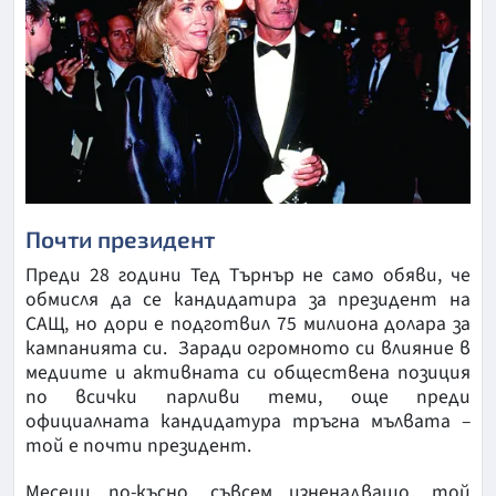
Почти президент
Преди 28 години Тед Търнър не само обяви, че
обмисля да се кандидатира за президент на
САЩ, но дори е подготвил 75 милиона долара за
кампанията си. Заради огромното си влияние в
медиите и активната си обществена позиция
по всички парливи теми, още преди
официалната кандидатура тръгна мълвата –
той е почти президент.
Месеци по-късно, съвсем изненадващо, той