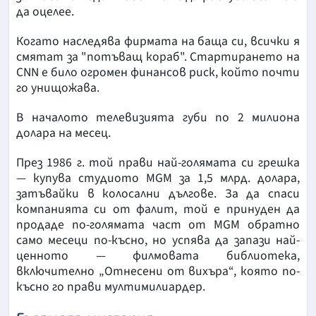
да оцелее.
Когато наследява фирмата на баща си, всички я
смятат за "потъващ кораб". Стартирането на
CNN е било огромен финансов риск, който почти
го унищожава.
В началото телевизията губи по 2 милиона
долара на месец.
През 1986 г. той прави най-голямата си грешка
— купува студиото MGM за 1,5 млрд. долара,
затъвайки в колосални дългове. За да спаси
компанията си от фалит, той е принуден да
продаде по-голямата част от MGM обратно
само месеци по-късно, но успява да запази най-
ценното — филмовата библиотека,
включително „Отнесени от вихъра“, която по-
късно го прави мултимилиардер.