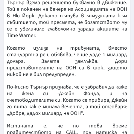
Търнър взема решението буквално в движение.
Той е поканен на вечеря на Асоциацията на ООН
в Ню Йорк. Докато пътува в лимузината към
събитието, той пресмята, че богатството му
се е увеличило главоломно заради акциите на
Time Warner.
Когато излиза на трибуната, вместо
стандартна реч, обявява, че ще даде 1 милиард
долара. Залата замлъква. Дори
представителите на ООН са в шок, защото
никой не е бил предупреден.
По-късно Търнър признава, че е забравил да каже
на жена си -Джейн Фонда, и на
счетоводителите си. Когато се прибира, Джейн
го пита как е минала вечерта, а той отговаря:
„Добре, дадох милиард на ООН“.
Истината е, че по това време
правителството на САЩ, под натиска на