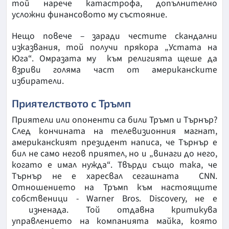
той нарече катастрофа, допълнително
усложни финансовото му състояние.
Нещо повече – заради честите скандални
изказвания, той получи прякора „Устата на
Юга“. Омразата му към религията щеше да
взриви голяма част от американските
избиратели.
Приятелството с Тръмп
Приятели или опоненти са били Тръмп и Търнър?
След кончината на телевизионния магнат,
американският президент написа, че Търнър е
бил не само негов приятел, но и „винаги до него,
когато е имал нужда“. Твърди също така, че
Търнър не е харесвал сегашната CNN.
Отношението на Тръмп към настоящите
собственици - Warner Bros. Discovery, не е
изненада. Той отдавна критикува
управлението на компанията майка, която