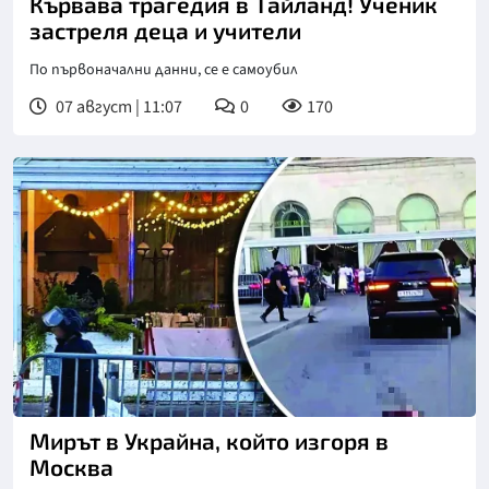
Кървава трагедия в Тайланд! Ученик
застреля деца и учители
По първоначални данни, се е самоубил
07 август | 11:07
0
170
Мирът в Украйна, който изгоря в
Москва