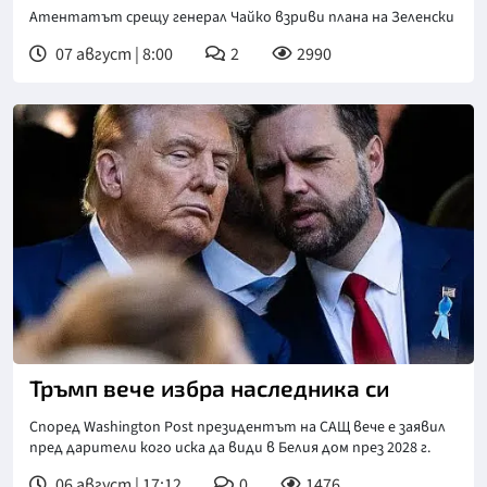
Атентатът срещу генерал Чайко взриви плана на Зеленски
07 август | 8:00
2
2990
Тръмп вече избра наследника си
Според Washington Post президентът на САЩ вече е заявил
пред дарители кого иска да види в Белия дом през 2028 г.
06 август | 17:12
0
1476