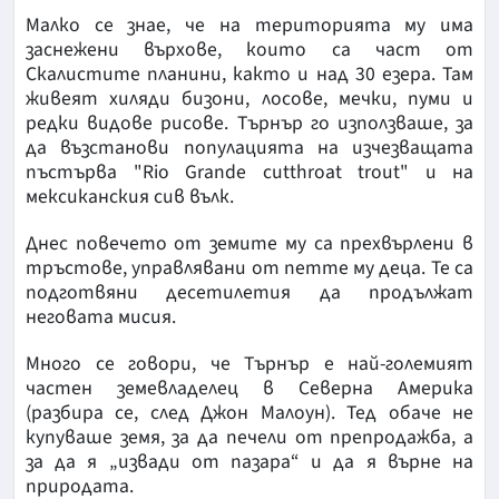
Малко се знае, че на територията му има
заснежени върхове, които са част от
Скалистите планини, както и над 30 езера. Там
живеят хиляди бизони, лосове, мечки, пуми и
редки видове рисове. Търнър го използваше, за
да възстанови популацията на изчезващата
пъстърва "Rio Grande cutthroat trout" и на
мексиканския сив вълк.
Днес повечето от земите му са прехвърлени в
тръстове, управлявани от петте му деца. Те са
подготвяни десетилетия да продължат
неговата мисия.
Много се говори, че Търнър е най-големият
частен земевладелец в Северна Америка
(разбира се, след Джон Малоун). Тед обаче не
купуваше земя, за да печели от препродажба, а
за да я „извади от пазара“ и да я върне на
природата.