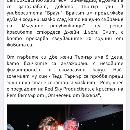
ветроходство Хари Гейл Ний-младши, а двамата
се запознават, докато Търнър учи в
университета "Браун". Бракът им продължава
едва 4 години, малко след като на едно събрание
на „Младите републиканци“ Тед среща
красивата стюрдеса Джейн Шърли Смит, с
която прекарва следващите 20 години от
живота си.
От първите си две жени Търнър има 5 деца,
като всичките са ангажирани с неговите
филантропски и екологични каузи. Най-
големият му син - Теди Търнър се пробва преди
години да стане сенатор, а малкият – Рет, днес
е президент на Red Sky Productions, е кръстен на
Рет Бътлър от „Отнесени от вихъра“.