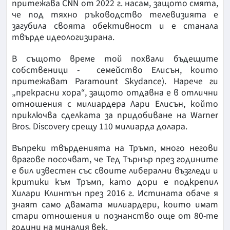
притежава CNN от 2022 г. насам, защото смята,
че под тяхно ръководство телевизията е
загубила своята обективност и е станала
твърде идеологизирана.
В същото време той похвали бъдещите
собственици - семейство Елисън, които
притежават Paramount Skydance). Нарече ги
„прекрасни хора“, защото отдавна е в отлични
отношения с милиардера Лари Елисън, който
приключва сделката за придобиване на Warner
Bros. Discovery срещу 110 милиарда долара.
Въпреки твърденията на Тръмп, много негови
врагове посочват, че Тед Търнър през годините
е бил известен със своите либерални възгледи и
критики към Тръмп, като дори е подкрепил
Хилари Клинтън през 2016 г. Истината обаче я
знаят само двамата милиардери, които имат
стари отношения и познанство още от 80-те
години на миналия век.