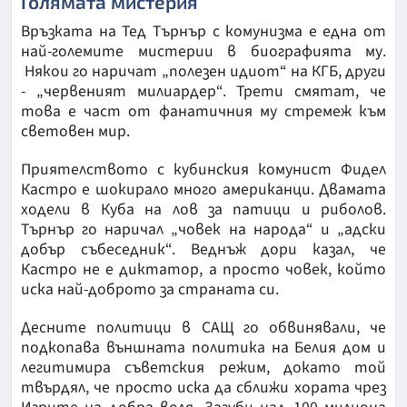
Голямата мистерия
Връзката на Тед Търнър с комунизма е една от
най-големите мистерии в биографията му.
Някои го наричат „полезен идиот“ на КГБ, други
- „червеният милиардер“. Трети смятат, че
това е част от фанатичния му стремеж към
световен мир.
Приятелството с кубинския комунист Фидел
Кастро е шокирало много американци. Двамата
ходели в Куба на лов за патици и риболов.
Търнър го наричал „човек на народа“ и „адски
добър събеседник“. Веднъж дори казал, че
Кастро не е диктатор, а просто човек, който
иска най-доброто за страната си.
Десните политици в САЩ го обвинявали, че
подкопава външната политика на Белия дом и
легитимира съветския режим, докато той
твърдял, че просто иска да сближи хората чрез