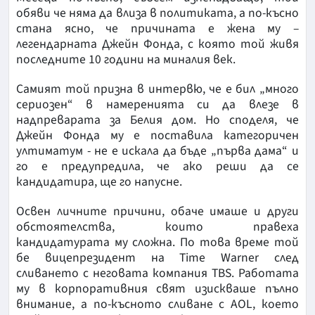
обяви че няма да влиза в политиката, а по-късно
стана ясно, че причината е жена му –
легендарната Джейн Фонда, с която той живя
последните 10 години на миналия век.
Самият той призна в интервю, че е бил „много
сериозен“ в намеренията си да влезе в
надпреварата за Белия дом. Но споделя, че
Джейн Фонда му е поставила категоричен
ултиматум - не е искала да бъде „първа дама“ и
го е предупредила, че ако реши да се
кандидатира, ще го напусне.
Освен личните причини, обаче имаше и други
обстоятелства, които правеха
кандидатурата му сложна. По това време той
бе вицепрезидент на Time Warner след
сливането с неговата компания TBS. Работата
му в корпоративния свят изискваше пълно
внимание, а по-късното сливане с AOL, което