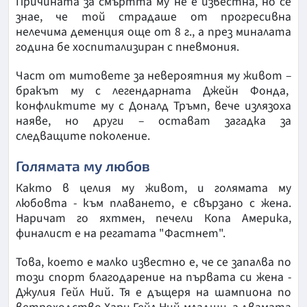
Причината за смъртта му не е известна, но се
знае, че той страдаше от прогресивна
нелечима деменция още от 8 г., а през миналата
година бе хоспитализиран с пневмония.
Част от митовете за невероятния му живот –
бракът му с легендарната Джейн Фонда,
конфликтите му с Доналд Тръмп, вече излязоха
наяве, но други – остават загадка за
следващите поколение.
Голямата му любов
Както в целия му живот, и голямата му
любовта - към плаването, е свързано с жена.
Наричат го яхтмен, печели Копа Америка,
финалист е на регатата "Фастнет".
Това, което е малко известно е, че се запалва по
този спорт благодарение на първата си жена -
Джулия Гейл Ний. Тя е дъщеря на шампиона по