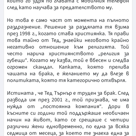
който го удря по главата с мобилния телефон
след като научава за предателството му.
Но това е само част от момента на пълното
раздразнение. Решение за раздялата тя взима
през 1998 г., когато става християнка. Тя прави
това тайно от Тед, знаейки неговото крайно
негативно отношение към религията. Той
често нарича християнството „религия за
губещи“. Когато му казва, той е вбесен и следва
огромен скандал. Капката, която прелива
чашата на брака, е желанието му да влезе в
политиката, която тя категорично отхвърля.
Истината , че Тед Търнър е труден за брак. След
развода им през 2001 г., той признава, че има
нужда от „постоянна компания“. Дори в
късните си години той поддържаше необичаен
начин на живот, като се срещаше с четири
различни жени едновременно, по една за всяка
седмица от месеца, за което те знаеха една за