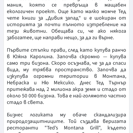
мания, която се превръща в мащабен
екологичен проект. Още като малко момче Тед
чете книги за „Дивия запад“ и е шокиран от
историята за почти пълното изтребление на
тези животни. Обещава си, че ако някога
забогатее, ще направи нещо, за да ги върне.
Първите стъпки прави, след като купува ранчо
в Южна Каролина. Започва скромно — купува
само три бизона. Скоро осъзнава, че за да спаси
вида, му трябва пространство. Започва да
изкупува огромни територии в Монтана,
Небраска и Ню Мексико. Днес Тед Търнър
притежава над 2 милиона акра земя и стадо от
около 50 000 бизона. Това е най-голямото частно
стадо в света.
Бизнес логиката му обаче скандализира
природозащитниците. Той създава веригата
ресторанти "Ted’s Montana Grill", където