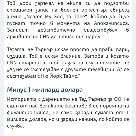
Той дори заръчал на екипа си да подготви
специален запис на военен оркестър, свирещ
химна „Nearer, My God, to Thee“, който да бъде
пуснат точно в момента на Апокалипсиса.
Записът действително съществувал в
архивите на CNN десетилетия наред.
Тезата, че Търнър искал просто да прави пари,
издиша. Той е искал влияние. Затова и когато
CNN стартира, той казал на служителите си:
„Аз не се състезавам с другите телевизии. Аз се
състезавам с Ню Йорк Таймс.“
Минус 1 милиард долара
Историята с дарението на Тед Търнър за ООН е
един от най-великите жестове в историята на
филантропията, не само заради сумата от 1
милиард долара, но и заради начина, по който се
случва.