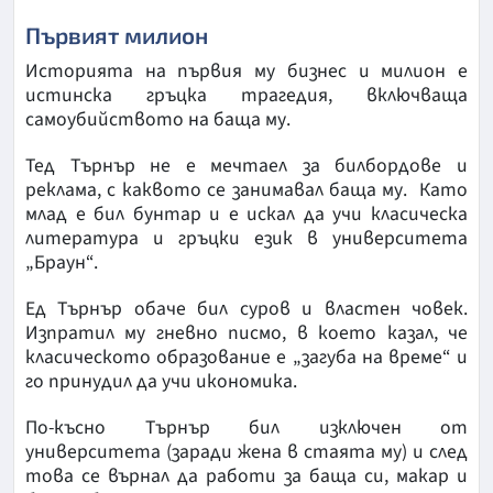
Първият милион
Историята на първия му бизнес и милион е
истинска гръцка трагедия, включваща
самоубийството на баща му.
Тед Търнър не е мечтаел за билбордове и
реклама, с каквото се занимавал баща му. Като
млад е бил бунтар и е искал да учи класическа
литература и гръцки език в университета
„Браун“.
Ед Търнър обаче бил суров и властен човек.
Изпратил му гневно писмо, в което казал, че
класическото образование е „загуба на време“ и
го принудил да учи икономика.
По-късно Търнър бил изключен от
университета (заради жена в стаята му) и след
това се върнал да работи за баща си, макар и