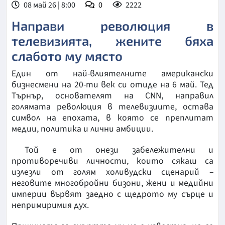
08 май 26 | 8:00
0
2222
Направи революция в
телевизията, жените бяха
слабото му място
Един от най-влиятелните американски
бизнесмени на 20-ти век си отиде на 6 май. Тед
Търнър, основателят на CNN, направил
голямата революция в телевизиите, остава
символ на епохата, в която се преплитат
медии, политика и лични амбиции.
Той е от онези забележителни и
противоречиви личности, които сякаш са
излезли от голям холивудски сценарий –
неговите многобройни бизони, жени и медийни
империи вървят заедно с щедрото му сърце и
непримиримия дух.