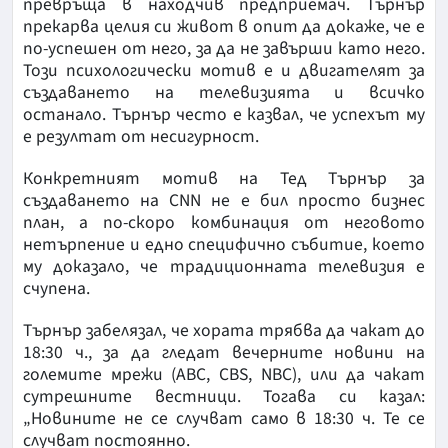
превръща в находчив предприемач. Търнър
прекарва целия си живот в опит да докаже, че е
по-успешен от него, за да не завърши като него.
Този психологически мотив е и двигателят за
създаването на телевизията и всичко
останало. Търнър често е казвал, че успехът му
е резултат от несигурност.
Конкретният мотив на Тед Търнър за
създаването на CNN не е бил просто бизнес
план, а по-скоро комбинация от неговото
нетърпение и едно специфично събитие, което
му доказало, че традиционната телевизия е
счупена.
Търнър забелязал, че хората трябва да чакат до
18:30 ч., за да гледат вечерните новини на
големите мрежи (ABC, CBS, NBC), или да чакат
сутрешните вестници. Тогава си казал:
„Новините не се случват само в 18:30 ч. Те се
случват постоянно.