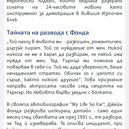
европейски лидери, които веднага разбрали
силата на 24-часовите новини като
инструмент за демокрация в бившия Източен
блок.
Тайната на развода с Фонда
„Той нахлу в живота ми – разкошен, романтичен,
дързък пират. Той се нуждаеше от мен. Никой
никога не ме е карал да разбирам, че някой има
нужда от мен. Тед Търнър ми помогна да
повярвам в себе си. Той ми даде увереност, беше
ненадминат стратег. Обичах го с цялото си
сърце, както никого другиго“. Това признание
направи актрисата часове след смъртта на
Търнър. Но любовта върви заедно с болката.
В своята автобиография "My Life So Far", Джейн
Фонда разкрива шокиращ детайл - само един
месец след сватбата им през 1991 г., тя разбира,
че Тед ѝ изневерява. Тя описва инцидент, при