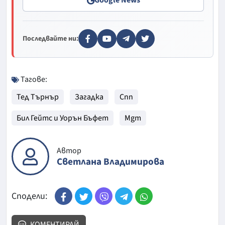
Google News
Последвайте ни:
Тагове:
Тед Търнър
Загадка
Cnn
Бил Гейтс и Уорън Бъфет
Mgm
Автор
Светлана Владимирова
Сподели:
КОМЕНТИРАЙ