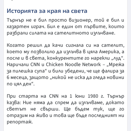
Историята за края на света
Търнър не е бил просто визионер, той е бил и
хазартен играч. Бил е един от първите, които
разбрали силата на сателитното излъчване.
Когато решил да качи сигнала си на сателит,
което му позволило да излъчва в цяла Америка, а
после и в света, конкурентите го нарекли „луд“.
Наричали CNN и Chicken Noodle Network – „Мрежа
за пилешка супа“ и били убедени, че ще фалира за
6 месеца, защото „никой не иска да гледа новини
по цял ден“.
При старта на CNN на 1 юни 1980 г. Търнър
казва: Ние няма да спрем да излъчваме, докато
светът не свърши. Ще бъдем тук, ще го
отразим на живо и това ще бъде последният ни
репортаж.