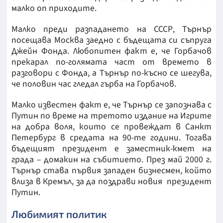
малко оп приходите.
Малко преди разпадането на СССР, Търнър
посещава Москва заедно с бъдещата си съпруга
Джейн Фонда. Любопитен факт е, че Горбачов
прекарал по-голямата част от времето в
разговори с Фонда, а Търнър по-късно се шегува,
че половин час гледал гърба на Горбачов.
Малко известен факт е, че Търнър се запознава с
Путин по време на третото издание на Игрите
на добра воля, които се провеждат в Санкт
Петербург в средата на 90-те години. Тогава
бъдещият президент е заместник-кмет на
града – домакин на събитието. През май 2000 г.
Търнър става първия западен бизнесмен, който
влиза в Кремъл, за да поздрави новия президент
Путин.
Любимият политик