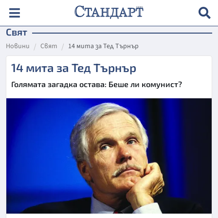
Свят
Новини
Свят
14 мита за Тед Търнър
14 мита за Тед Търнър
Голямата загадка остава: Беше ли комунист?