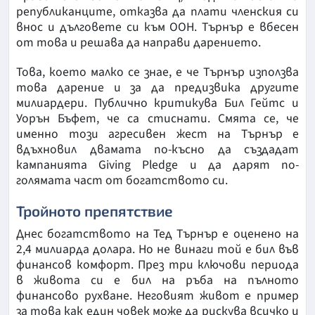
републиканците, отказва да плати членския си
внос и дълговете си към ООН. Търнър е вбесен
от това и решава да направи дарението.
Това, което малко се знае, е че Търнър използва
това дарение и за да предизвика другите
милиардери. Публично критикува Бил Гейтс и
Уорън Бъфет, че са стиснати. Смята се, че
именно този агресивен жест на Търнър е
вдъхновил двамата по-късно да създадат
кампанията Giving Pledge и да дарят по-
голямата част от богатството си.
Тройното препятствие
Днес богатството на Тед Търнър е оценено на
2,4 милиарда долара. Но не винаги той е бил във
финансов комфорт. През три ключови периода
в живота си е бил на ръба на пълното
финансово рухване. Неговият живот е пример
за това как един човек може да рискува всичко и