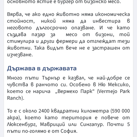
основното ястие е бургер от бизонско месо.
Вярва, че ако едно животно няма икономическа
стойност, никой няма да инвестира в
неговото дългосрочно опазване. И че като
създава пазар за месо от бизони, той
стимулира и други фермери да отглеждат тези
животни. Така видът вече не е застрашен от
изчезване.
Държава в държавата
Много пъти Търнър е казвал, че най-добре се
чувства в ранчото си. Особено в Ню Мексико,
което се нарича „Вермехо Парк“ (Vermejo Park
Ranch).
То е с около 2400 квадратни километра (590 000
акра), което като територия е повече от
Люксенбург, Мавриций или Сингапур. Почти 5
пъти по-голямо е от София.