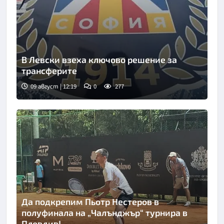
В Левски взеха ключово решение за
трансферите
09 август | 12:19
0
277
Снимка: БГНЕС
Да подкрепим Пьотр Нестеров в
полуфинала на „Чалънджър“ турнира в
Пловдив!