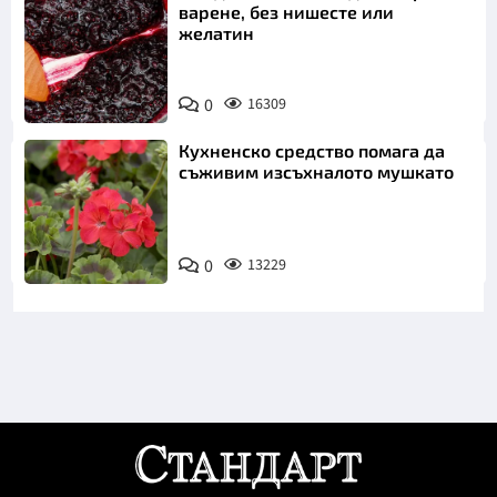
варене, без нишесте или
желатин
0
16309
Кухненско средство помага да
съживим изсъхналото мушкато
0
13229