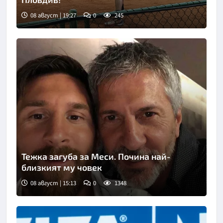
08 август | 19:27
0
245
Тежка загуба за Меси. Почина най-
близкият му човек
08 август | 15:13
0
1348
Снимка: Инстаграм