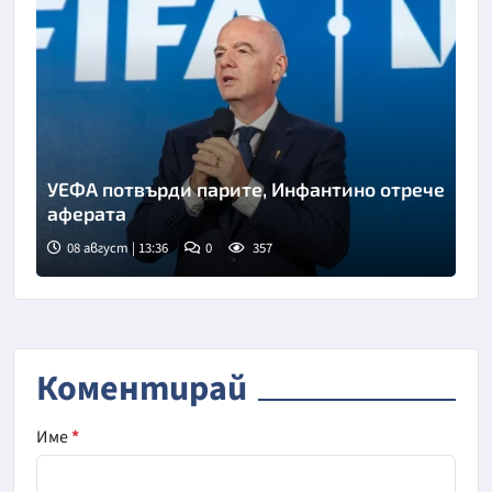
УЕФА потвърди парите, Инфантино отрече
аферата
08 август | 13:36
0
357
Коментирай
Име
*