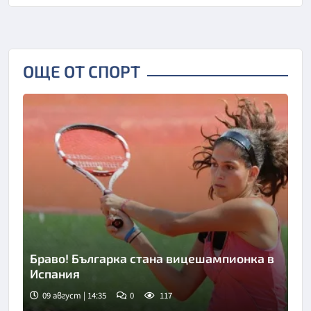
ОЩЕ ОТ СПОРТ
Браво! Българка стана вицешампионка в
Испания
09 август | 14:35
0
117
Снимка: БТА