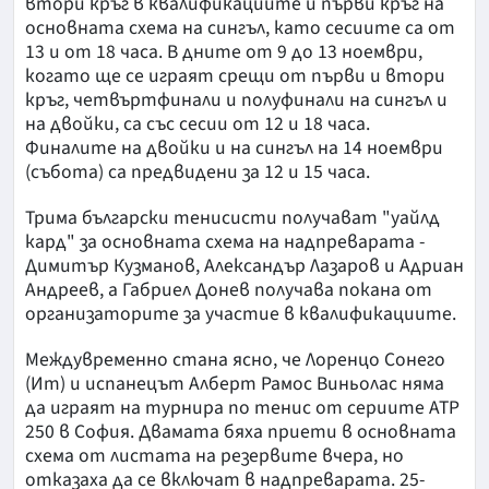
втори кръг в квалификациите и първи кръг на
основната схема на сингъл, като сесиите са от
13 и от 18 часа. В дните от 9 до 13 ноември,
когато ще се играят срещи от първи и втори
кръг, четвъртфинали и полуфинали на сингъл и
на двойки, са със сесии от 12 и 18 часа.
Финалите на двойки и на сингъл на 14 ноември
(събота) са предвидени за 12 и 15 часа.
Трима български тенисисти получават "уайлд
кард" за основната схема на надпреварата -
Димитър Кузманов, Александър Лазаров и Адриан
Андреев, а Габриел Донев получава покана от
организаторите за участие в квалификациите.
Междувременно стана ясно, че Лоренцо Сонего
(Ит) и испанецът Алберт Рамос Виньолас няма
да играят на турнира по тенис от сериите АТР
250 в София. Двамата бяха приети в основната
схема от листата на резервите вчера, но
отказаха да се включат в надпреварата. 25-