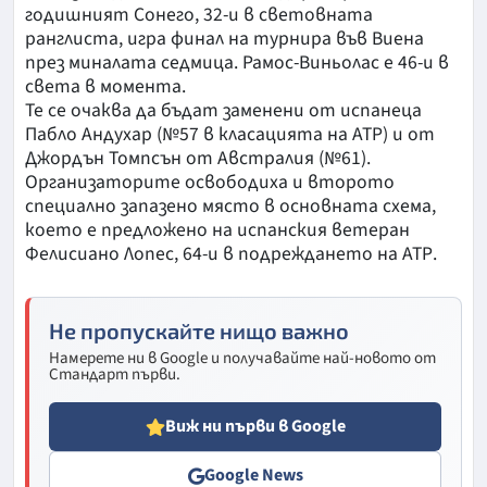
годишният Сонего, 32-и в световната
ранглиста, игра финал на турнира във Виена
през миналата седмица. Рамос-Виньолас е 46-и в
света в момента.
Те се очаква да бъдат заменени от испанеца
Пабло Андухар (№57 в класацията на АТР) и от
Джордън Томпсън от Австралия (№61).
Организаторите освободиха и второто
специално запазено място в основната схема,
което е предложено на испанския ветеран
Фелисиано Лопес, 64-и в подреждането на АТР.
Не пропускайте нищо важно
Намерете ни в Google и получавайте най-новото от
Стандарт първи.
Виж ни първи в Google
Google News