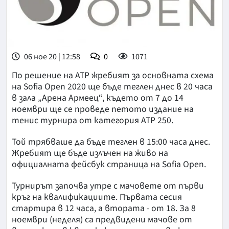
06 ное 20 | 12:58
0
1071
По решение на ATP жребият за основната схема
на Sofia Open 2020 ще бъде теглен днес в 20 часа
в зала „Арена Армеец“, където от 7 до 14
ноември ще се проведе петото издание на
тенис турнира от категория ATP 250.
Той трябваше да бъде теглен в 15:00 часа днес.
Жребият ще бъде излъчен на живо на
официалната фейсбук страница на Sofia Open.
Турнирът започва утре с мачовете от първи
кръг на квалификациите. Първата сесия
стартира в 12 часа, а втората - от 18. За 8
ноември (неделя) са предвидени мачове от