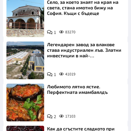
Село, за което знаят на края на
света, стана имотно бижу на
София. Къщи с бъдеще
1
83270
Легендарен завод за влакове
става индустриален лъв. Златни
инвестиции в най-
аристократичния ни град
1
41019
Любимото лятно ястие.
Перфектната имамбаялдъ
2
17103
Как да сгъстите сладкото при