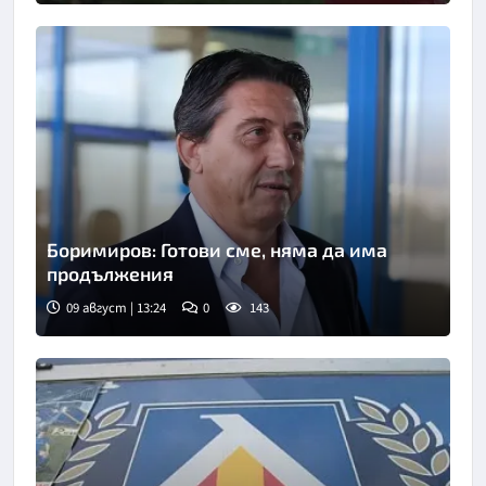
Боримиров: Готови сме, няма да има
продължения
09 август | 13:24
0
143