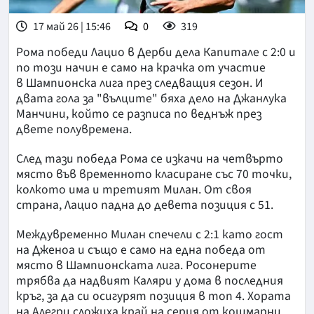
17 май 26 | 15:46
0
319
Рома победи Лацио в Дерби дела Капитале с 2:0 и
по този начин е само на крачка от участие
в Шампионска лига през следващия сезон. И
двата гола за "вълците" бяха дело на Джанлука
Манчини, който се разписа по веднъж през
двете полувремена.
След тази победа Рома се изкачи на четвърто
място във временното класиране със 70 точки,
колкото има и третият Милан. От своя
страна, Лацио падна до девета позиция с 51.
Междувременно Милан спечели с 2:1 като гост
на Дженоа и също е само на една победа от
място в Шампионската лига. Росонерите
трябва да надвият Каляри у дома в последния
кръг, за да си осигурят позиция в топ 4. Хората
на Алегри сложиха край на серия от кошмарни