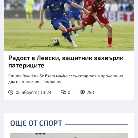
Радост в Левски, защитник захвърли
патериците
Стипе Вуликич бе взет малко след старта на пролетния
дял на миналата кампания
05 август | 13:24
0
293
ОЩЕ ОТ СПОРТ