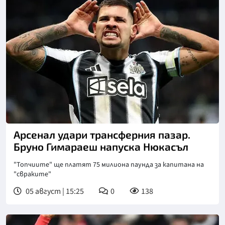
Снимка: goggle
Арсенал удари трансферния пазар.
Бруно Гимараеш напуска Нюкасъл
"Топчиите" ще платят 75 милиона паунда за капитана на
"свраките"
05 август | 15:25
0
138