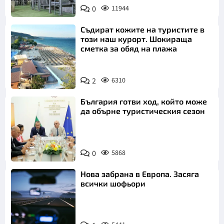
0
11944
Съдират кожите на туристите в
този наш курорт. Шокираща
сметка за обяд на плажа
2
6310
България готви ход, който може
да обърне туристическия сезон
0
5868
Нова забрана в Европа. Засяга
всички шофьори