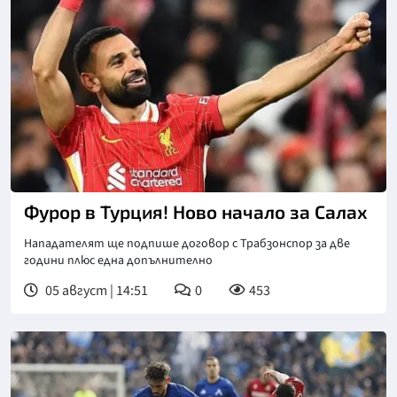
Фурор в Турция! Ново начало за Салах
Нападателят ще подпише договор с Трабзонспор за две
години плюс една допълнително
05 август | 14:51
0
453