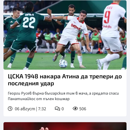
ЦСКА 1948 накара Атина да трепери до
последния удар
Георги Русев върна българския тим в мача, а гредата спаси
Панатинайкос от пълен кошмар
06 август | 7:32
0
506