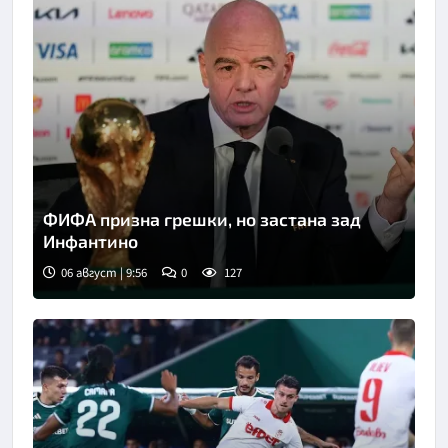
ФИФА призна грешки, но застана зад
Инфантино
06 август | 9:56
0
127
Снимка: Асошиейтед прес