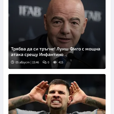
Трябва да си тръгне! Луиш Фиго с мощна
атака срещу Инфантино
05 август | 15:46
0
415
Снимка: Кийстоун