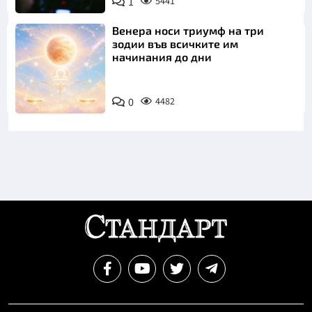
1
5441
Венера носи триумф на три
зодии във всичките им
начинания до дни
0
4482