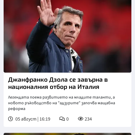
Снимка: goggle
Джанфранко Дзола се завърна в
националния отбор на Италия
Легендата поема развитието на младите таланти, а
новото ръководство на "адзурите" започва мащабна
реформа
05 август | 16:19
0
234