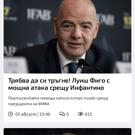
Снимка: Кийстоун
Трябва да си тръгне! Луиш Фиго с
мощна атака срещу Инфантино
Португалската легенда написа остро писмо срещу
президента на ФИФА
05 август | 15:46
0
415