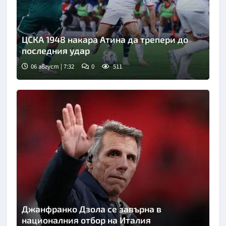
ЦСКА 1948 накара Атина да трепери до
последния удар
06 август | 7:32
0
511
Джанфранко Дзола се завърна в
националния отбор на Италия