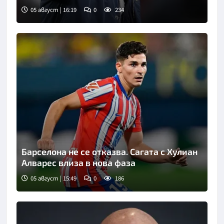
05 август | 16:19
0
234
Снимка: goggle
Барселона не се отказва. Сагата с Хулиан
Алварес влиза в нова фаза
05 август | 15:49
0
186
Снимка: goggle