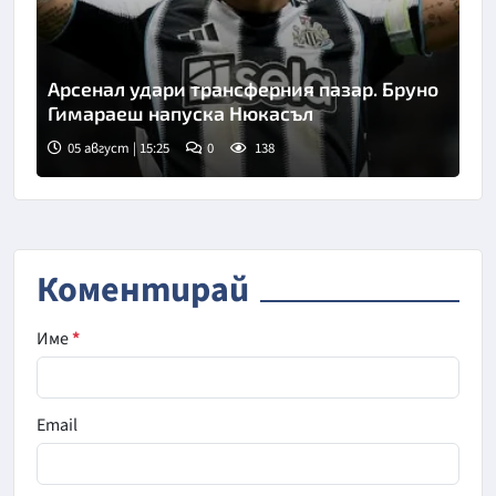
Арсенал удари трансферния пазар. Бруно
Гимараеш напуска Нюкасъл
05 август | 15:25
0
138
Снимка: goggle
Коментирай
Име
*
Email