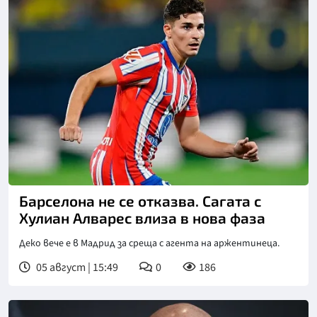
Снимка: goggle
Барселона не се отказва. Сагата с
Хулиан Алварес влиза в нова фаза
Деко вече е в Мадрид за среща с агента на аржентинеца.
05 август | 15:49
0
186