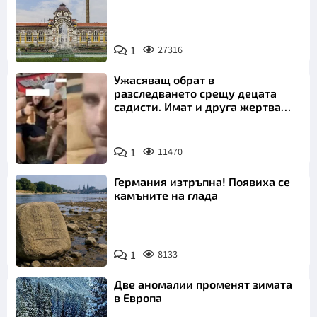
1
27316
Ужасяващ обрат в
разследването срещу децата
садисти. Имат и друга жертва
преди Георги
1
11470
Германия изтръпна! Появиха се
камъните на глада
1
8133
Две аномалии променят зимата
в Европа