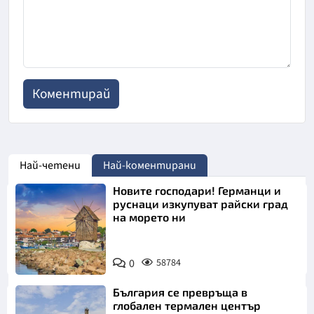
Най-четени
Най-коментирани
Новите господари! Германци и
руснаци изкупуват райски град
на морето ни
0
58784
България се превръща в
глобален термален център