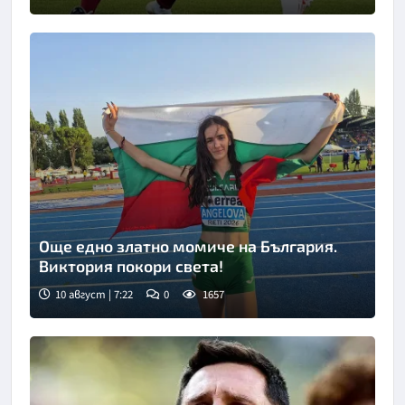
Още едно златно момиче на България.
Виктория покори света!
10 август | 7:22
0
1657
Снимка: БТА