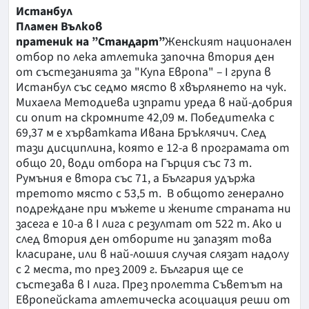
Истанбул
Пламен Вълков
пратеник на ”Стандарт”
Женският национален
отбор по лека атлетика започна втория ден
от състезанията за "Купа Европа" – І група в
Истанбул със седмо място в хвърлянето на чук.
Михаела Методиева изпрати уреда в най-добрия
си опит на скромните 42,09 м. Победителка с
69,37 м е хърватката Ивана Бръклячич. След
тази дисциплина, която е 12-а в програмата от
общо 20, води отбора на Гърция със 73 т.
Румъния е втора със 71, а България удържа
третото място с 53,5 т. В общото генерално
подреждане при мъжете и жените страната ни
засега е 10-а в І лига с резултат от 522 т. Ако и
след втория ден отборите ни запазят това
класиране, или в най-лошия случая слязат надолу
с 2 места, то през 2009 г. България ще се
състезава в І лига. През пролетта Съветът на
Европейската атлетическа асоциация реши от