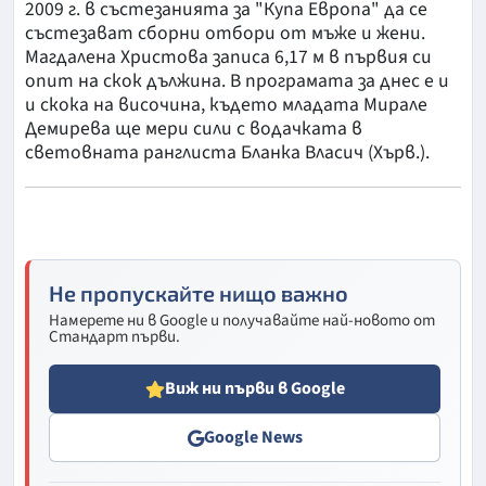
2009 г. в състезанията за "Купа Европа" да се
състезават сборни отбори от мъже и жени.
Магдалена Христова записа 6,17 м в първия си
опит на скок дължина. В програмата за днес е и
и скока на височина, където младата Мирале
Демирева ще мери сили с водачката в
световната ранглиста Бланка Власич (Хърв.).
Не пропускайте нищо важно
Намерете ни в Google и получавайте най-новото от
Стандарт първи.
Виж ни първи в Google
Google News