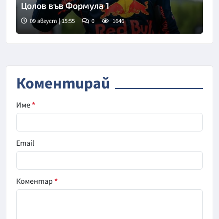
Цолов във Формула 1
09 август | 15:55
0
1646
Коментирай
Име
*
Email
Коментар
*