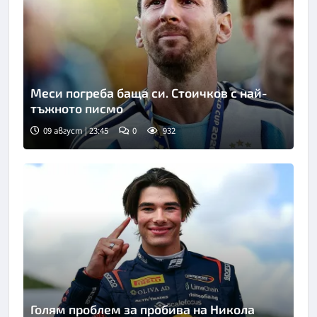
Меси погреба баща си. Стоичков с най-
тъжното писмо
09 август | 23:45
0
932
Голям проблем за пробива на Никола