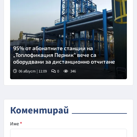
95% от абонатните станции на
„Топлофикация Перник“ вече са
оборудвани за дистанционно отчитане
06 август | 11:09
0
346
Коментирай
Име
*