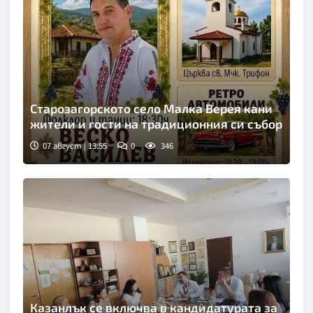
Старозагорското село Малка Верея кани
жители и гости на традиционния си събор
07 август | 13:55
0
346
Казанлък се включва в кандидатурата за