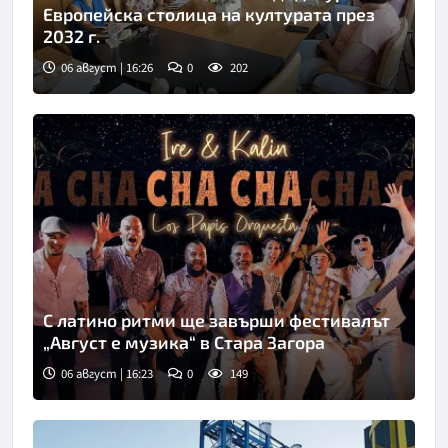
Европейска столица на културата през
2032 г.
06 август | 16:26
0
202
С латино ритми ще завърши фестивалът
„Август е музика“ в Стара Загора
06 август | 16:23
0
149