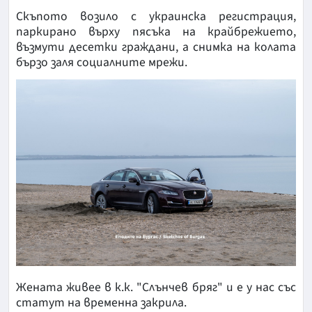
Скъпото возило с украинска регистрация,
паркирано върху пясъка на крайбрежието,
възмути десетки граждани, а снимка на колата
бързо заля социалните мрежи.
Жената живее в к.к. "Слънчев бряг" и е у нас със
статут на временна закрила.