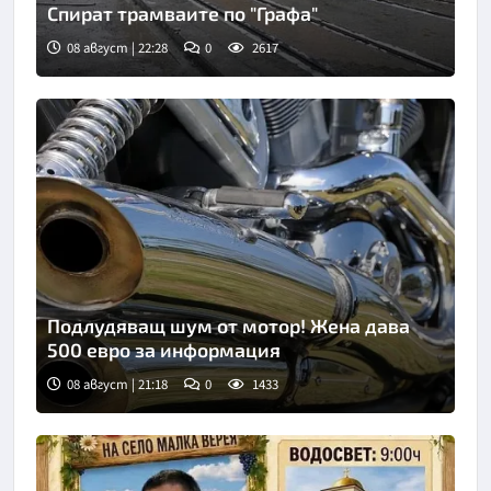
Спират трамваите по "Графа"
08 август | 22:28
0
2617
Подлудяващ шум от мотор! Жена дава
500 евро за информация
08 август | 21:18
0
1433