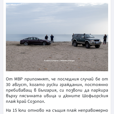
От МВР припомнят, че последния случай бе от
30 август, когато руски гражданин, постоянно
пребиваващ в България, си позволи да паркира
върху пясъчната ивица и дюните Шофьорския
плаж край Созопол.
На 15 юли отново на същия плаж неправомерно