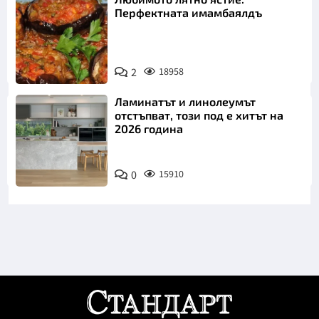
Перфектната имамбаялдъ
2
18958
Ламинатът и линолеумът
отстъпват, този под е хитът на
2026 година
0
15910