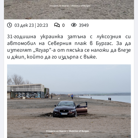
03 дек 23 | 20:23
0
3949
31-годишна украинка затъна с луксозния си
автомобил на Северния плаж в Бургас. За да
изтеглят „Ягуар”-а от пясъка се наложи да влезе
и джип, който да го издърпа с въже.