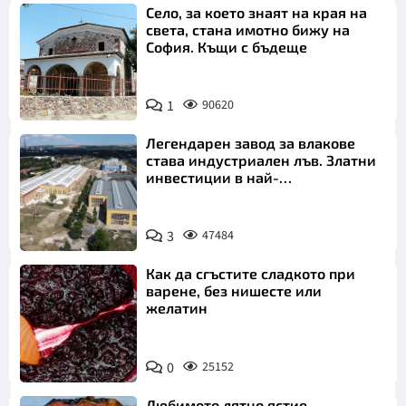
Село, за което знаят на края на
света, стана имотно бижу на
София. Къщи с бъдеще
1
90620
Легендарен завод за влакове
става индустриален лъв. Златни
инвестиции в най-
аристократичния ни град
3
47484
Как да сгъстите сладкото при
варене, без нишесте или
желатин
0
25152
Любимото лятно ястие.