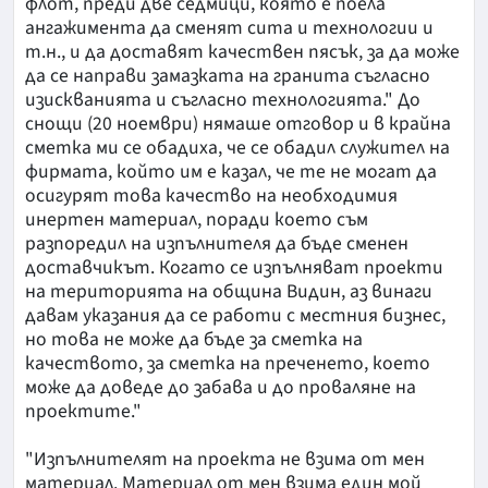
флот, преди две седмици, която е поела
ангажимента да сменят сита и технологии и
т.н., и да доставят качествен пясък, за да може
да се направи замазката на гранита съгласно
изискванията и съгласно технологията." До
снощи (20 ноември) нямаше отговор и в крайна
сметка ми се обадиха, че се обадил служител на
фирмата, който им е казал, че те не могат да
осигурят това качество на необходимия
инертен материал, поради което съм
разпоредил на изпълнителя да бъде сменен
доставчикът. Когато се изпълняват проекти
на територията на община Видин, аз винаги
давам указания да се работи с местния бизнес,
но това не може да бъде за сметка на
качеството, за сметка на преченето, което
може да доведе до забава и до проваляне на
проектите."
"Изпълнителят на проекта не взима от мен
материал. Материал от мен взима един мой