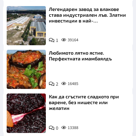
Легендарен завод за влакове
става индустриален лъв. Златни
инвестиции в най-
аристократичния ни град
1
39164
Любимото лятно ястие.
Перфектната имамбаялдъ
2
16485
Как да сгъстите сладкото при
варене, без нишесте или
желатин
0
13388