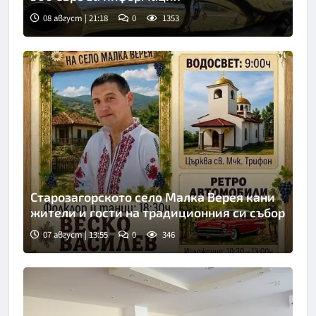
08 август | 21:18
0
1353
Старозагорското село Малка Верея кани
жители и гости на традиционния си събор
07 август | 13:55
0
346