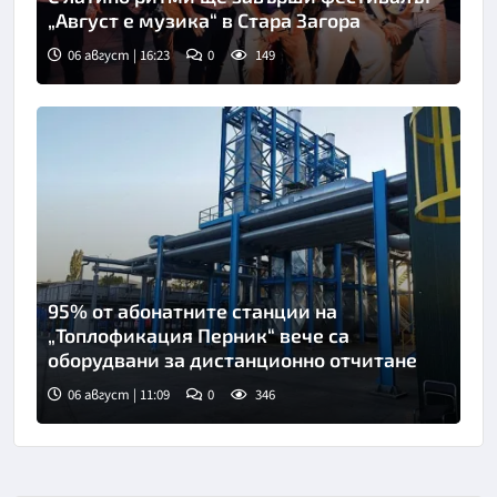
„Август е музика“ в Стара Загора
06 август | 16:23
0
149
95% от абонатните станции на
„Топлофикация Перник“ вече са
оборудвани за дистанционно отчитане
06 август | 11:09
0
346