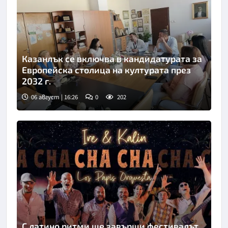
Казанлък се включва в кандидатурата за
Европейска столица на културата през
2032 г.
06 август | 16:26
0
202
С латино ритми ще завърши фестивалът