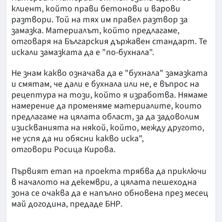
клиент, който прави бетонови и варови
разтвори. Той на тях им правел разтвор за
замазка. Материалът, който предлагаме,
отговаря на Българския държавен стандарт. Те
искали замазката да е "по-бухнала".
Не знам какво означава да е "бухнала" замазката
и смятам, че дали е бухнала или не, е въпрос на
рецептура на този, който я изработва. Нямаме
намерение да променяме материалите, които
предлагаме на цялата област, за да задоволим
изискванията на някой, който, между другото,
не успя да ни обясни какво иска",
отговори Росица Кирова.
Първият етап на проекта трябва да приключи
в началото на декември, а цялата пешеходна
зона се очаква да е напълно обновена през месец
май догодина, предаде БНР.