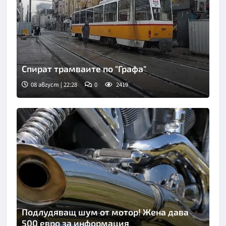
Спират трамваите по "Графа"
08 август | 22:28
0
2419
Подлудяващ шум от мотор! Жена дава
500 евро за информация