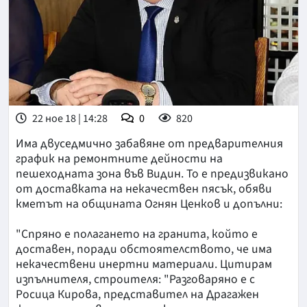
22 ное 18 | 14:28
0
820
Има двуседмично забавяне от предварителния
график на ремонтните дейности на
пешеходната зона във Видин. То е предизвикано
от доставката на некачествен пясък, обяви
кметът на общината Огнян Ценков и допълни:
"Спряно е полагането на гранита, който е
доставен, поради обстоятелството, че има
некачествени инертни материали. Цитирам
изпълнителя, строителя: "Разговаряно е с
Росица Кирова, представител на Драгажен