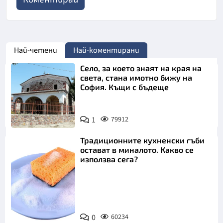
Най-четени
Най-коментирани
Село, за което знаят на края на
света, стана имотно бижу на
София. Къщи с бъдеще
1
79912
Традиционните кухненски гъби
остават в миналото. Какво се
използва сега?
Снимка:
0
60234
Пиксабей