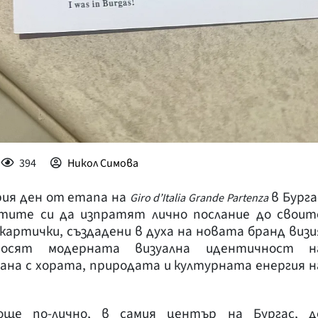
394
Никол Симова
ория ден от етапа на
в Бурга
Giro d’Italia Grande Partenza
тите си да изпратят лично послание до своит
 картички, създадени в духа на новата бранд визи
осят модерната визуална идентичност н
ана с хората, природата и културната енергия н
ще по-лично, в самия център на Бургас, д