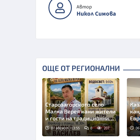
Автор
Никол Симова
ОЩЕ ОТ РЕГИОНАЛНИ
Старозагорското село
Каз
Малка Верея кани жители
кан
и гости на традиционния
Евр
си събор
кул
07 август | 13:55
0
207
06