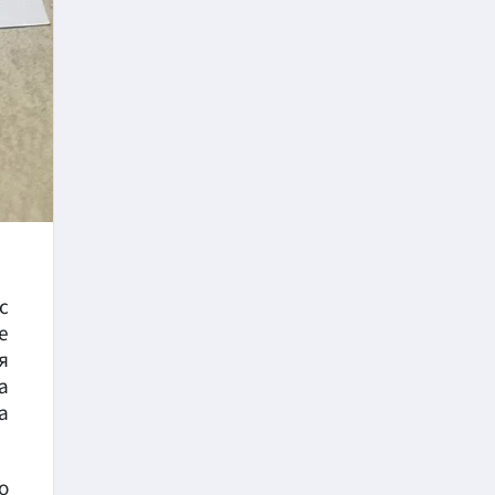
с
е
я
а
а
о