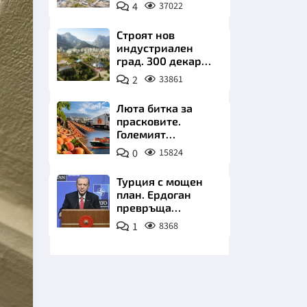
позлатява наш
4
37022
град
Строят нов
индустриален
град. 300 декара
чакат златни
2
33861
заводи
НИЦИ
Люта битка за
прасковите.
Големият
победител е
0
15824
Турция
КРАЙНА
Турция с мощен
план. Ердоган
превръща
Джейхан в
1
8368
петролно чудо