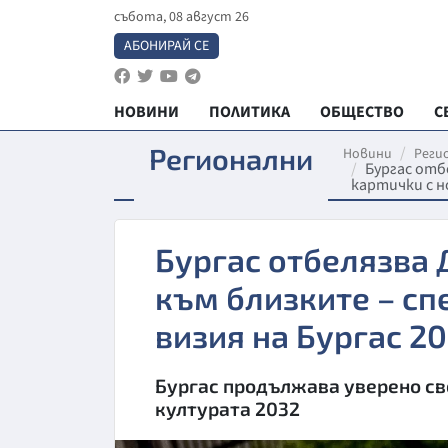
събота, 08 август 26
АБОНИРАЙ СЕ
НОВИНИ
ПОЛИТИКА
ОБЩЕСТВО
С
Регионални
Новини
Реги
Бургас отб
картички с н
Бургас отбелязва 
към близките – сп
визия на Бургас 2
Бургас продължава уверено св
културата 2032