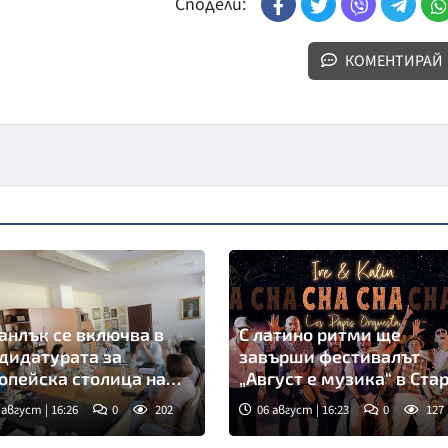
Сподели:
КОМЕНТИРАЙ
анлък се включва в
С латино ритми ще
дидатурата за
завърши фестивалът
опейска столица на
„Август е музика“ в Ста
турата през 2032 г.
Загора
 август | 16:26
0
202
06 август | 16:23
0
127