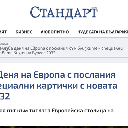
ВЯТ
БИЗНЕС
ЛЮБОПИТНО
ЧУДЕСАТА НА БЪЛГАРИЯ
РЕГИОНАЛНИ
онални
елязва Деня на Европа с послания към близките – специални
овата визия на Бургас 2032
ВЕСТНИК СТА
МЛАДЕЖКА АК
Деня на Европа с послания
ЗДРАВЕ
ециални картички с новата
ОБРАЗОВАНИ
032
МОЯТ ГРАД
ТЕХНОЛОГИИ
оя път към титлата Европейска столица на
ДА!НА БЪЛГАР
ДА! НА БЪЛГ