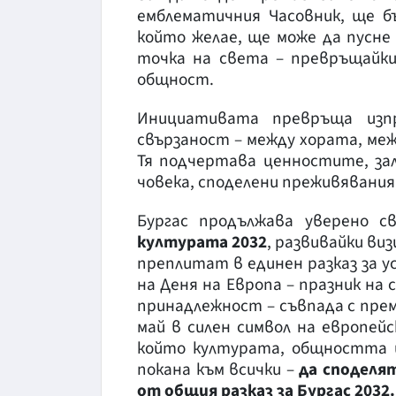
емблематичния Часовник, ще б
който желае, ще може да пусне
точка на света – превръщайки
общност.
Инициативата превръща изп
свързаност – между хората, меж
Тя подчертава ценностите, за
човека, споделени преживявания
Бургас продължава уверено
културата 2032
, развивайки ви
преплитат в единен разказ за 
на Деня на Европа – празник н
принадлежност – съвпада с пр
май в силен символ на европейс
който културата, общността и
покана към всички –
да споделя
от общия разказ за Бургас 2032.