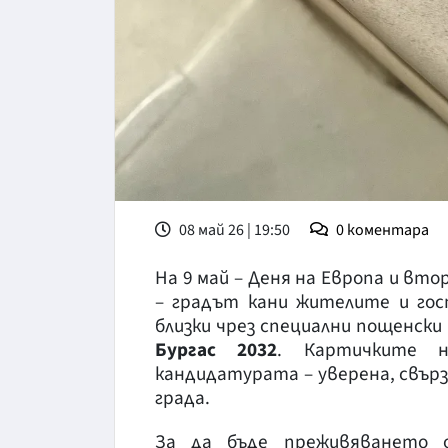
08 май 26 | 19:50
0
коментара
На 9 май – Деня на Европа и вт
– градът кани жителите и гос
близки чрез специални пощенски
Бургас 2032
. Картичките н
кандидатурата – уверена, свърз
града.
За да бъде преживяването о