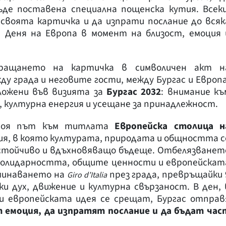
ъде поставена специална пощенска кутия. Всеки
 своята картичка и да изпрати послание до всяк
 Деня на Европа в момент на близост, емоция 
ращането на картичка в символичен акт н
ду града и неговите гости, между Бургас и Европа
ложени във визията за
Бургас 2032
: внимание къ
, културна енергия и усещане за принадлежност.
 своя път към титлата
Европейска столица н
зия, в която културата, природата и общността с
устойчиво и вдъхновяващо бъдеще. Отбелязванет
а солидарността, общите ценности и европейскат
еминаването на
през града, превръщайки 
Giro d’Italia
ки дух, движение и културна свързаност. В ден, 
 европейската идея се срещат, Бургас отправ
т емоция, да изпратят послание и да бъдат час