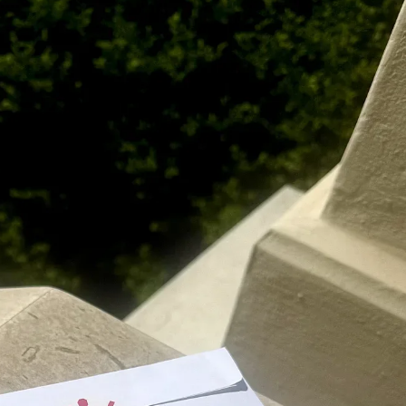
КУЛТУРА
ПРАВОСЪДИЕ
КРИМИ
КИБЕРЗАЩИТ
ВЯРА
ОБЯВИ
ВОЙНАТА В У
ВРЕМЕТО