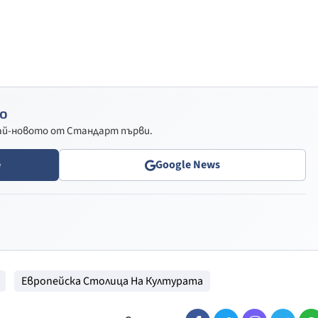
о
най-новото от Стандарт първи.
e
Google News
Европейска Столица На Културата