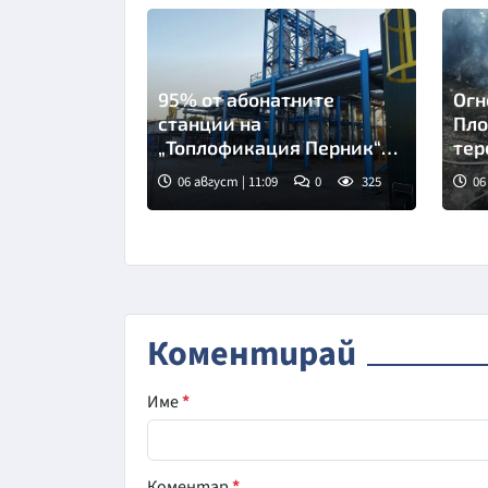
95% от абонатните
Огн
станции на
Пло
„Топлофикация Перник“
тер
вече са оборудвани за
06 август | 11:09
0
325
06
дистанционно отчитане
Коментирай
Име
*
Коментар
*