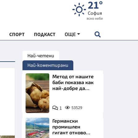
21°
София
ясно небе
СПОРТ
ПОДКАСТ
ОЩЕ
Най-четени
НДАРТ
Най-коментирани
АДЕМИЯ "ЧУДЕСАТА НА БЪЛГАРИЯ"
Метод от нашите
баби показва как
най-добре да
Е
съхраняваме
картофите у дома
Снимка:
1
53529
Пиксабей
Германски
СКАТА ХРАНА
промишлен
гигант отново
АРСКАТА ИКОНОМИКА