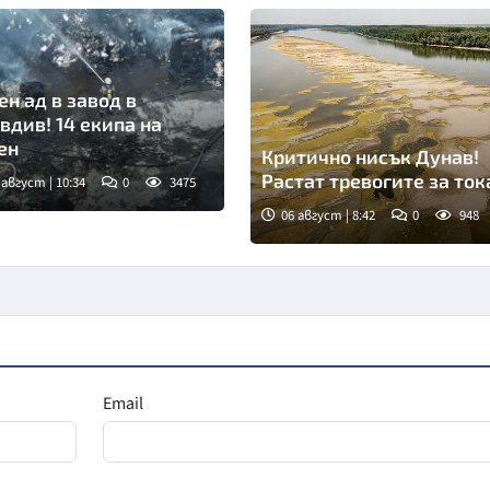
ен ад в завод в
вдив! 14 екипа на
ен
Критично нисък Дунав!
Растат тревогите за ток
 август | 10:34
0
3475
06 август | 8:42
0
948
Снимка: goggle
Email