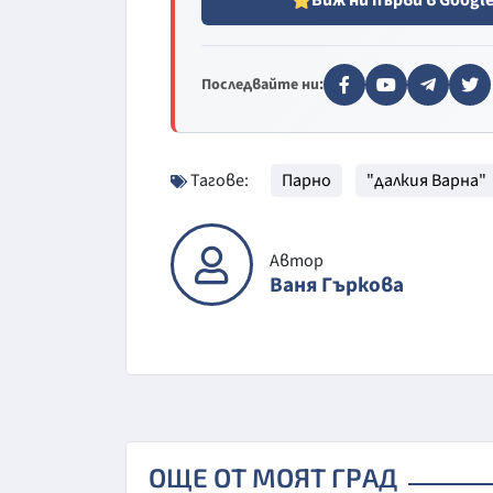
Последвайте ни:
Тагове:
Парно
"далкия Варна"
Автор
Ваня Гъркова
ОЩЕ ОТ МОЯТ ГРАД