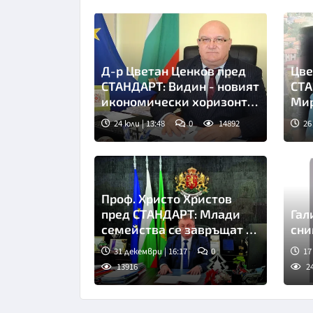
Д-р Цветан Ценков пред
Цве
СТАНДАРТ: Видин - новият
СТА
икономически хоризонт
Мир
на България
асф
24 юли | 13:48
0
14892
26
Проф. Христо Христов
пред СТАНДАРТ: Млади
Гал
семейства се завръщат в
Шумен
31 декември | 16:17
0
17
13916
2