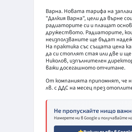
Варна. Новата тарифа на заплаща
"Далкия Варна", цели да върне со
радиаторите си и плащат основн
дружеството. Радиаторите, кои
неизползваните ще бъдат надеж
На практика със същата цена к
да си стоплят стая или две и щ
Николов, изпълнителен директор
важи досегашното отчитане.
От компанията припомнят, че н
лв. с ДДС на месец през отоплите
Не пропускайте нищо важн
Намерете ни в Google и получавайте 
Виж ни първи в Googl