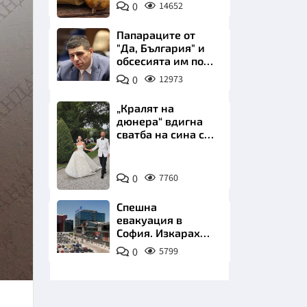
0
14652
Пиксабей
Папараците от
"Да, България" и
обсесията им по
Пеевски
0
12973
НИЦИ
„Кралят на
дюнера“ вдигна
сватба на сина си
за 3 милиона
евро на езерото
Снимка:
Комо
КРАЙНА
0
7760
Инстаграм
Спешна
евакуация в
София. Изкараха
хиляди на
0
5799
улицата