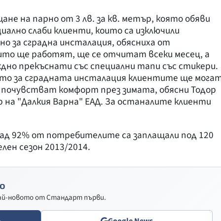
не на парно от 3 лв. за кв. метър, която обяви
циално слаби клиенти, които са изключили
о за сградна инсталация, обясниха от
то ще работят, ще се отчитат всеки месец, а
дно прекъснати със специални тапи със стикери.
ато за сградната инсталация клиентите ще мога
е почувстват комфорт през зимата, обясни Тодор
 на "Далкия Варна" ЕАД. За останалите клиенти
ад 92% от потребителите са заплащали под 120
лен сезон 2013/2014.
о
най-новото от Стандарт първи.
e
Google News