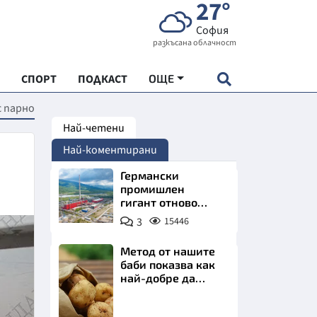
27°
София
разкъсана облачност
СПОРТ
ПОДКАСТ
ОЩЕ
с парно
Най-четени
НДАРТ
Най-коментирани
АДЕМИЯ "ЧУДЕСАТА НА БЪЛГАРИЯ"
Германски
промишлен
гигант отново
Е
позлатява наш
3
15446
град
Метод от нашите
баби показва как
най-добре да
СКАТА ХРАНА
съхраняваме
картофите у дома
Снимка:
АРСКАТА ИКОНОМИКА