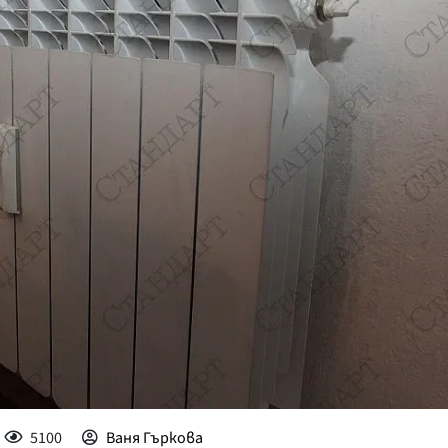
КУЛТУРА
ПРАВОСЪДИЕ
КРИМИ
КИБЕРЗАЩИТ
ВЯРА
ОБЯВИ
ВОЙНАТА В У
ВРЕМЕТО
5100
Ваня Гъркова