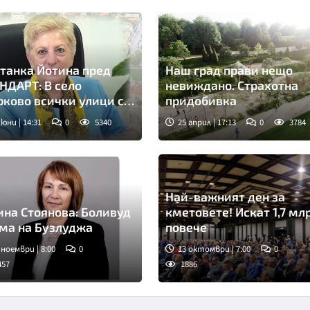
танка Йотина пред
Наш град прави нещо
НДАРТ: В село
невиждано. Страхотна
ково всички улици са
придобивка
алтирани
 юни | 14:31
0
5340
25 април | 17:13
0
3784
Най-важният ден за
ина Стоянова: Боливуд
кметовете! Искат 1,7 мл
снима на Бузлуджа
повече
 ноември | 8:00
0
13 октомври | 7:00
0
457
1886