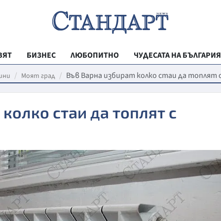
ВЯТ
БИЗНЕС
ЛЮБОПИТНО
ЧУДЕСАТА НА БЪЛГАРИЯ
РЕГИОНАЛНИ
Във Варна избират колко стаи да топлят 
ини
Моят град
ВЕСТНИК СТА
колко стаи да топлят с
МЛАДЕЖКА АК
ЗДРАВЕ
ОБРАЗОВАНИ
МОЯТ ГРАД
ТЕХНОЛОГИИ
ДА!НА БЪЛГАР
ДА! НА БЪЛГ