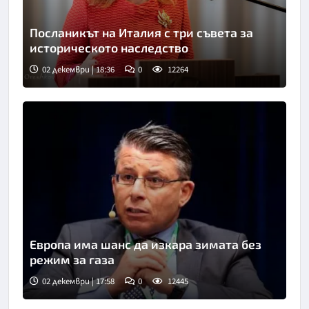
Посланикът на Италия с три съвета за
историческото наследство
02 декември | 18:36
0
12264
Европа има шанс да изкара зимата без
режим за газа
02 декември | 17:58
0
12445