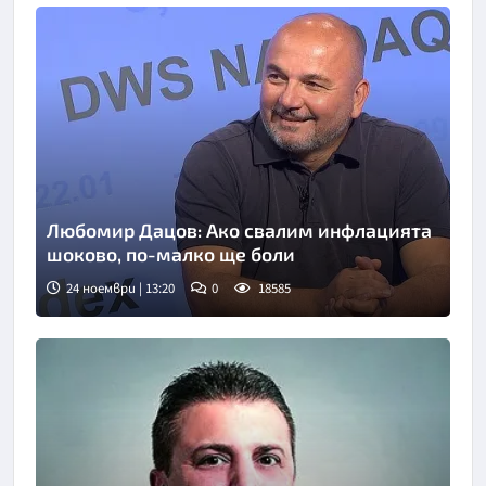
Любомир Дацов: Ако свалим инфлацията
шоково, по-малко ще боли
24 ноември | 13:20
0
18585