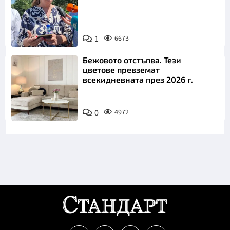
1
6673
Снимка: БТА
Бежовото отстъпва. Тези
цветове превземат
всекидневната през 2026 г.
0
4972