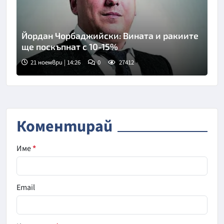
Йордан Чорбаджийски: Вината и ракиите
ще поскъпнат с 10-15%
21 ноември | 14:26
0
27412
Коментирай
Име
*
Email