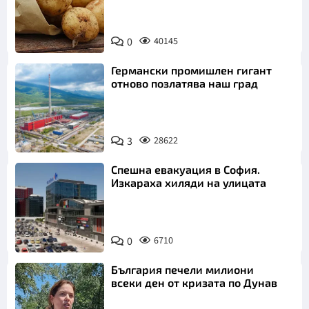
Снимка:
0
40145
Пиксабей
Германски промишлен гигант
отново позлатява наш град
3
28622
Спешна евакуация в София.
Изкараха хиляди на улицата
0
6710
България печели милиони
всеки ден от кризата по Дунав