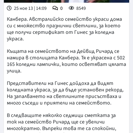
25 ное 13 | 14:09
0
8549
Канбера. Австралийско семейство украси дома
си с множество празнични светлини, за което
ще получи сертификат от Гинес за коледна
украса.
Къщата на семейството на Дейвид Ричард се
намира в столицата Канбера. Тя е украсена с 502
165 коледни лампички, които осветяват цялата
улица.
Представители на Гинес дойдоха да видят
коледната украса, за да бъде установен рекорд.
На запалването на светлините присъстваха и
много съседи и приятели на семейството.
В следващите няколко седмици сметката за
ток на семейство Ричард ще се увеличи
многократно. Въпреки това те са спокойни,