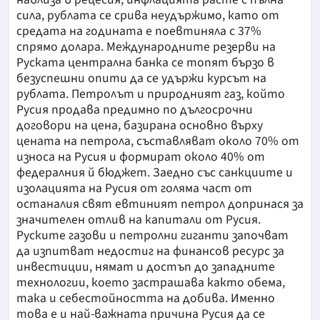
сила, рублата се срива неудържимо, като от
средата на годината е поевтиняла с 37%
спрямо долара. Международните резерви на
Руската централна банка се топят бързо в
безуспешни опити да се удържи курсът на
рублата. Петролът и природният газ, който
Русия продава предимно по дългосрочни
договори на цена, базирана основно върху
цената на петрола, съставляват около 70% от
износа на Русия и формират около 40% от
федералния й бюджет. Заедно със санкциите и
изолацията на Русия от голяма част от
останалия свят евтиният петрол допринася за
значителен отлив на капитали от Русия.
Руските газови и петролни гиганти започват
да изпитват недостиг на финансов ресурс за
инвестиции, нямат и достъп до западните
технологии, което застрашава както обема,
така и себестойността на добива. Именно
това е и най-важната причина Русия да се