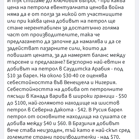
И тук стигаме до ключовия въпрос - при каква
цена на петрола евентуалната ценова война
няма да е от полза за никой от участниците
или при каква цена добивът на петрол ще
стане нерентабилен за достатъчно голяма
част от производителите, така че
предлагането да започне да намалява и да се
задействат пазарните сили, които да
повишат цената, за да намерят баланс между
търсене и предлагане? Безспорно най-евтин е
добивът на петрол в Саудитска Арабия - под
$10 за барел. На около $30-40 се оценява
себестойността във Венецуела и Нигерия.
Себестойността на добива от петролните
пясъци в Канада варива в широки граници - $50
до $100, най-голямото находище на шистов
петрол в Северна Дакота - $42. В Русия барел
петрол от основните находища на сушата се
добива между $40 и $60. В Бразилия добивът
вече става неизгоден, тъй като е най-скъп сред
големите страни производителки - над $70,