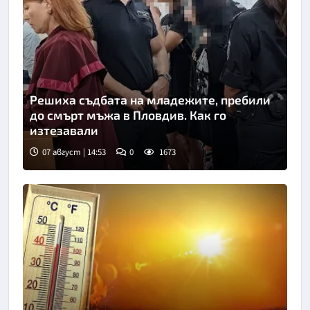
Решиха съдбата на младежите, пребили
до смърт мъжа в Пловдив. Как го
изтезавали
07 август | 14:53
0
1673
Снимка: БГНЕС