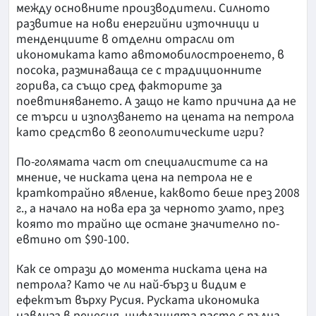
между основните производители. Силното
развитие на нови енергийни източници и
тенденциите в отделни отрасли от
икономиката като автомобилостроенето, в
посока, разминаваща се с традиционните
горива, са също сред факторите за
поевтиняването. А защо не като причина да не
се търси и използването на цената на петрола
като средство в геополитическите игри?
По-голямата част от специалистите са на
мнение, че ниската цена на петрола не е
краткотрайно явление, каквото беше през 2008
г., а начало на нова ера за черното злато, през
която то трайно ще остане значително по-
евтино от $90-100.
Как се отрази до момента ниската цена на
петрола? Като че ли най-бърз и видим е
ефектът върху Русия. Руската икономика
навлиза в рецесия, инфлацията расте с пълна