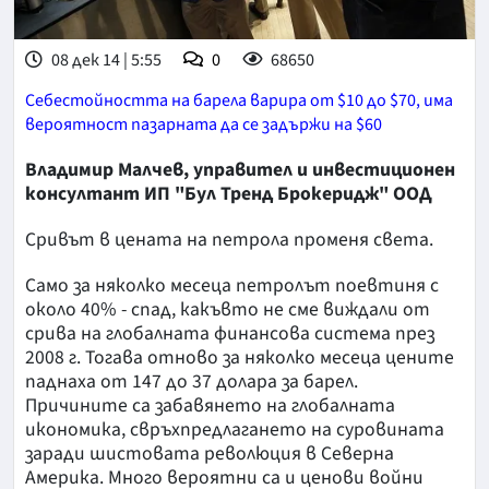
08 дек 14 | 5:55
0
68650
Себестойността на барела варира от $10 до $70, има
вероятност пазарната да се задържи на $60
Владимир Малчев, управител и инвестиционен
консултант ИП "Бул Тренд Брокеридж" ООД
Сривът в цената на петрола променя света.
Само за няколко месеца петролът поевтиня с
около 40% - спад, какъвто не сме виждали от
срива на глобалната финансова система през
2008 г. Тогава отново за няколко месеца цените
паднаха от 147 до 37 долара за барел.
Причините са забавянето на глобалната
икономика, свръхпредлагането на суровината
заради шистовата революция в Северна
Америка. Много вероятни са и ценови войни