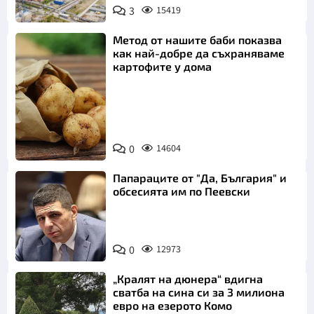
3
15419
Метод от нашите баби показва
как най-добре да съхраняваме
картофите у дома
Снимка:
0
14604
Пиксабей
Папараците от "Да, България" и
обсесията им по Пеевски
0
12973
„Кралят на дюнера“ вдигна
сватба на сина си за 3 милиона
евро на езерото Комо