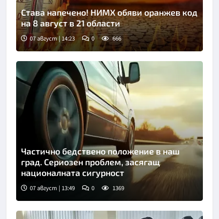
Става напечено! НИМХ обяви оранжев код
на 8 август в 21 области
07 август | 14:23
0
666
Частично бедствено положение в наш
град. Сериозен проблем, засягащ
националната сигурност
07 август | 13:49
0
1369