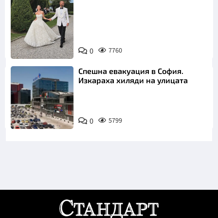
Снимка:
0
7760
Инстаграм
Спешна евакуация в София.
Изкараха хиляди на улицата
0
5799