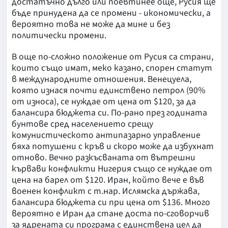
достатъчно дълго или поевтинее още, Русия ще
бъде принудена да се промени - икономически, а
вероятно това не може да мине и без
политически промени.
В още по-сложно положение от Русия са страни,
които също имат, меко казано, спорен статут
в международните отношения. Венецуела,
която изнася почти единствено петрол (90%
от износа), се нуждае от цена от $120, за да
балансира бюджета си. По-рано през годината
бунтове сред населението срещу
комунистическото антипазарно управление
бяха потушени с кръв и скоро може да избухнат
отново. Вечно разкъсваната от вътрешни
кървави конфликти Нигерия също се нуждае от
цена на барел от $120. Иран, който вече е във
военен конфликт с т.нар. Ислямска държава,
балансира бюджета си при цена от $136. Много
вероятно е Иран да стане доста по-сговорчив
за ядрената си програма с единствена цел да