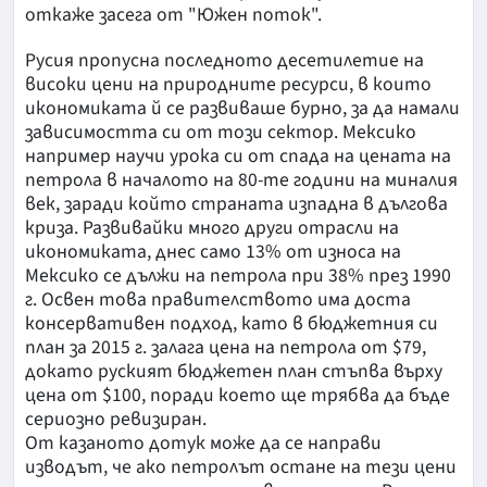
откаже засега от "Южен поток".
Русия пропусна последното десетилетие на
високи цени на природните ресурси, в които
икономиката й се развиваше бурно, за да намали
зависимостта си от този сектор. Мексико
например научи урока си от спада на цената на
петрола в началото на 80-те години на миналия
век, заради който страната изпадна в дългова
криза. Развивайки много други отрасли на
икономиката, днес само 13% от износа на
Мексико се дължи на петрола при 38% през 1990
г. Освен това правителството има доста
консервативен подход, като в бюджетния си
план за 2015 г. залага цена на петрола от $79,
докато руският бюджетен план стъпва върху
цена от $100, поради което ще трябва да бъде
сериозно ревизиран.
От казаното дотук може да се направи
изводът, че ако петролът остане на тези цени