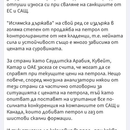
отпуши износа си при сваляне на санкциите от
ЕС и САЩ.
"Ислямска държава" на свой ред се издържа в
голяма степен от продажба на петрол от
контролираните от нея кладенци, т.е. нейната
сила и устойчивост също е много зависима от
цената на суровината.
За страни като Саудитска Арабия, Кувейт,
Катар и ОАЕ засега се счита, че могат да се
справят при текущите цени на петрола. Нещо
повече, според мнозина анализатори някои от
тези страни са частично отговорни за
ситуацията с цената на петрола, тъй като
опитват да поставят на изпитание все по-
силната конкуренция на компаниите от САЩ и
Канада, които добиват петрол и газ от
шистови скални формации.