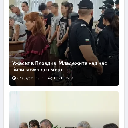
Ужасът в Пловдив: Младежите над час
били мъжа до смърт
07 август | 13:11
1
1918
Снимка: БГНЕС