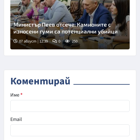
Министър Пеев отсече: Камионите с
износени гуми са потенциални убийци
07 август | 12:39
0
250
Коментирай
Име
*
Email