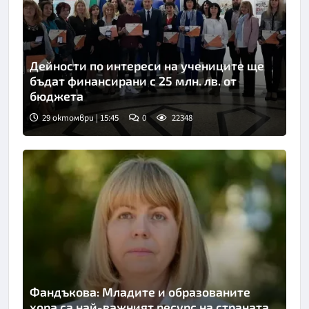
Дейности по интереси на учениците ще
бъдат финансирани с 25 млн. лв. от
бюджета
29 октомври | 15:45
0
22348
Фандъкова: Младите и образованите
хора са най-важният ресурс на страната