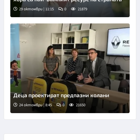
29 октомври | 11:15
0
21879
Деца проектират предпазни колани
24 октомври | 8:45
0
21650