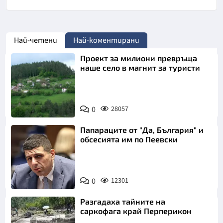
Най-четени
Най-коментирани
Проект за милиони превръща
наше село в магнит за туристи
0
28057
Папараците от "Да, България" и
обсесията им по Пеевски
0
12301
Разгадаха тайните на
саркофага край Перперикон