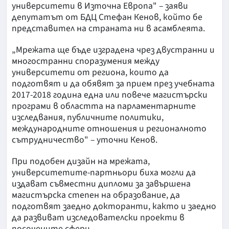
университети в Източна Европа" – заяви
депутатът от БДЦ Стефан Кенов, който бе
представител на страната ни в асамблеята.
„Мрежата ще бъде изградена чрез двустранни и
многостранни споразумения между
университети от региона, които да
подготвят и да обявят за прием през учебната
2017-2018 година една или повече магистърски
програми в областта на парламентарните
изследвания, публичните политики,
международните отношения и регионалното
сътрудничество" – уточни Кенов.
При подобен дизайн на мрежата,
университетите-партньори биха могли да
издават съвместни дипломи за завършена
магистърска степен на образование, да
подготвят заедно докторанти, както и заедно
да развиват изследователски проекти в
посочените сфери.