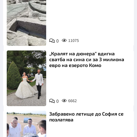
Снимка:
Bulgaria ON
0
11075
AIR
„Кралят на дюнера“ вдигна
сватба на сина си за 3 милиона
евро на езерото Комо
Снимка:
0
6662
Инстаграм
Забравено летище до София се
позлатява