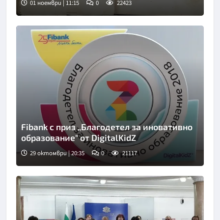
01 ноември | 11:15
0
22423
Fibank с приз „Благодетел за иновативно
образование" от DigitalKidZ
29 октомври | 20:35
0
21117