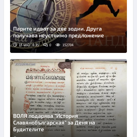
Парите идват за две зодии. Друга
получава неустоимо предложение
15 май | 6:35
0
152704
ВОЛЯ подарява "История
Славянобългарская" за Деня на
Будителите