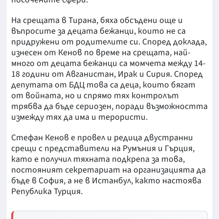
На срещата в Тирана, бяха обсъдени още и
въпросите за децата бежанци, които не са
придружени от родителите си. Според доклада,
изнесен от Кенов по време на срещата, най-
много от децата бежанци са момчета между 14-
18 години от Авганистан, Ирак и Сирия. Според
депутата от БДЦ това са деца, които бягат
от войната, но и спрямо тях контролът
трябва да бъде сериозен, поради възможността
измежду тях да има и терористи.
Стефан Кенов е провел и редица двустранни
срещи с представители на Румъния и Гърция,
като е получил тяхната подкрепа за това,
постояният секретариат на организацията да
бъде в София, а не в Истанбул, както настоява
Република Турция.