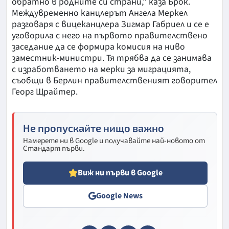
обратно в родните си страни," каза Брок.
Междувременно канцлерът Ангела Меркел
разговаря с вицеканцлера Зигмар Габриел и се е
уговорила с него на първото правителствено
заседание да се формира комисия на ниво
заместник-министри. Тя трябва да се занимава
с изработването на мерки за миграцията,
съобщи в Берлин правителственият говорител
Георг Щрайтер.
Не пропускайте нищо важно
Намерете ни в Google и получавайте най-новото от
Стандарт първи.
Виж ни първи в Google
Google News