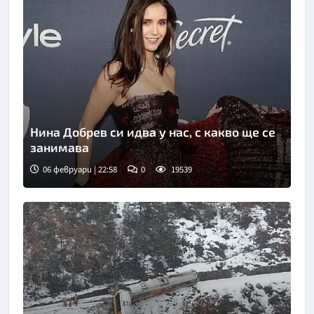
Нина Добрев си идва у нас, с какво ще се
занимава
06 февруари | 22:58
0
19539