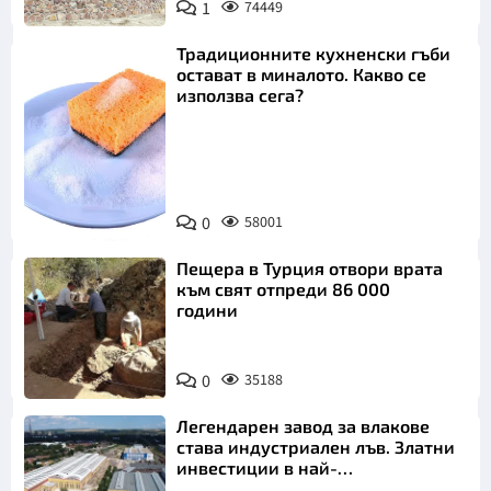
1
74449
Традиционните кухненски гъби
остават в миналото. Какво се
използва сега?
Снимка:
0
58001
Пиксабей
Пещера в Турция отвори врата
към свят отпреди 86 000
години
0
35188
Легендарен завод за влакове
става индустриален лъв. Златни
инвестиции в най-
аристократичния ни град