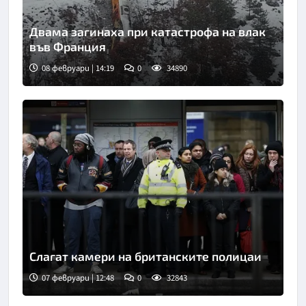
Двама загинаха при катастрофа на влак
във Франция
08 февруари | 14:19
0
34890
Слагат камери на британските полицаи
07 февруари | 12:48
0
32843