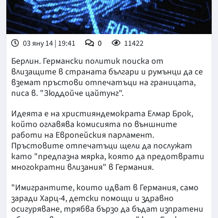
03 яну 14 | 19:41
0
11422
Берлин. Германски политик поиска от
влизащите в страната българи и румънци да се
вземат пръстови отпечатъци на границата,
писа в. "Зюддойче цайтунг".
Идеята е на християндемократа Елмар Брок,
който оглавява комисията по външните
работи на Европейския парламент.
Пръстовите отпечатъци щели да послужат
като "предпазна мярка, която да предотврати
многократни влизания" в Германия.
"Имигрантите, които идват в Германия, само
заради Харц-4, детски помощи и здравно
осигуряване, трябва бързо да бъдат изпратени