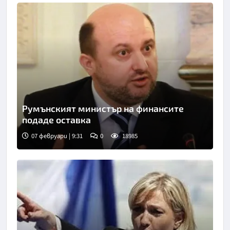
Румънският министър на финансите
подаде оставка
07 февруари | 9:31
0
18985