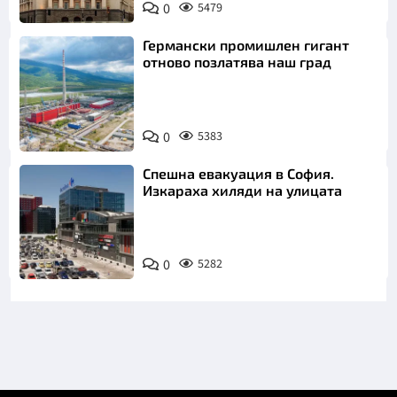
0
5479
Германски промишлен гигант
отново позлатява наш град
0
5383
Спешна евакуация в София.
Изкараха хиляди на улицата
0
5282