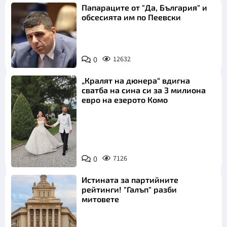
Папараците от "Да, България" и
обсесията им по Пеевски
0
12632
„Кралят на дюнера“ вдигна
сватба на сина си за 3 милиона
евро на езерото Комо
Снимка:
0
7126
Инстаграм
Истината за партийните
рейтинги! "Галъп" разби
митовете