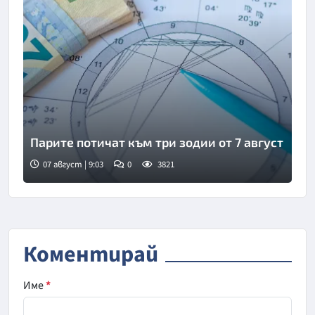
Парите потичат към три зодии от 7 август
07 август | 9:03
0
3821
Снимка: Фрийпик
Коментирай
Име
*