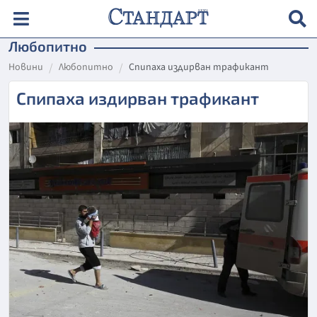
Любопитно
Новини
Любопитно
Спипаха издирван трафикант
Спипаха издирван трафикант