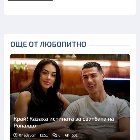
ОЩЕ ОТ ЛЮБОПИТНО
Край! Казаха истината за сватбата на
Роналдо
07 август | 12:51
0
501