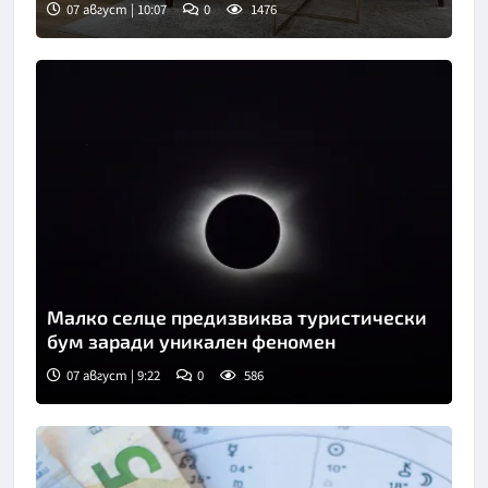
07 август | 10:07
0
1476
Малко селце предизвиква туристически
бум заради уникален феномен
07 август | 9:22
0
586
Снимка: Пиксабей