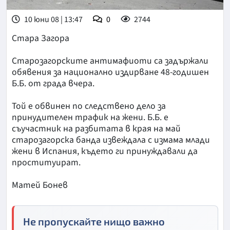
10 юни 08 | 13:47
0
2744
Стара Загора
Старозагорските антимафиоти са задържали
обявения за национално издирване 48-годишен
Б.Б. от града вчера.
Той е обвинен по следствено дело за
принудителен трафик на жени. Б.Б. е
съучастник на разбитата в края на май
старозагорска банда извеждала с измама млади
жени в Испания, където ги принуждавали да
проституират.
Матей Бонев
Не пропускайте нищо важно