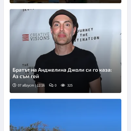
Братът на Анджелина Джоли си го каза:
Аз съм гей
07 август | 12:16
0
325