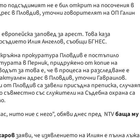
ато подсъдимият не е бил открит на посочения в
рес в Пловдив, уточни говорителят на ОП Галин
 европейска заповед за арест. Това каза
съдието Илия Ангелов, съобщи БГНЕС.
 Окръжна прокуратура Пловдив е постъпило
турата в Перник, придружено от копие на
одът за това е, че в процеса на разследване е
актуален адрес в Пловдив, уточни Гавраилов.
от Пловдив са завели присъдна преписка, случая
о съвместно със служители на Съдебна охрана са
о.
с, нито ние с него", обяви днес пред NTV
баща му
жаров
заяви, че изявлението на Илиян е пълна лъжа