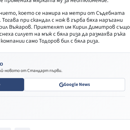
е промениха мярката му за неотклонение.
нието, което се намира на метри от Съдебната
. Тогава при скандал с нож в гърба бяха наръгани
ирил Въжаров. Приятелят им Кирил Димитров също
снеха силует на мъж с бяла риза да размахва ръка
омпании само Тодоров бил с бяла риза.
о
най-новото от Стандарт първи.
e
Google News