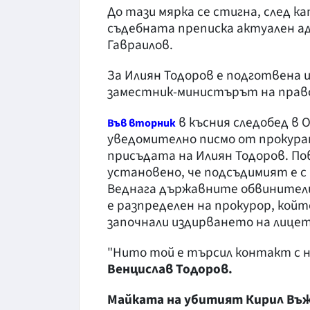
До тази мярка се стигна, след к
съдебната преписка актуален ад
Гавраилов.
За Илиян Тодоров е подготвена и
заместник-министърът на право
в късния следобед в
Във вторник
уведомително писмо от прокура
присъдата на Илиян Тодоров. Пов
установено, че подсъдимият е с 
Веднага държавните обвинители 
е разпределен на прокурор, койт
започнали издирването на лицет
"Нито той е търсил контакт с на
Венцислав Тодоров.
Майката на убитият Кирил Въ