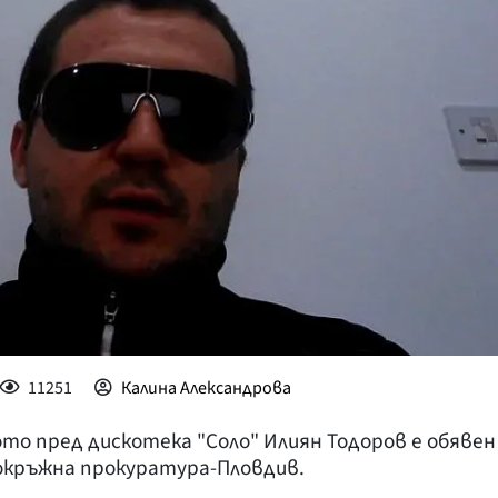
КУЛТУРА
ПРАВОСЪДИЕ
КРИМИ
КИБЕРЗАЩИТ
ВЯРА
ОБЯВИ
ВОЙНАТА В У
ВРЕМЕТО
11251
Калина Александрова
то пред дискотека "Соло" Илиян Тодоров е обявен
окръжна прокуратура-Пловдив.