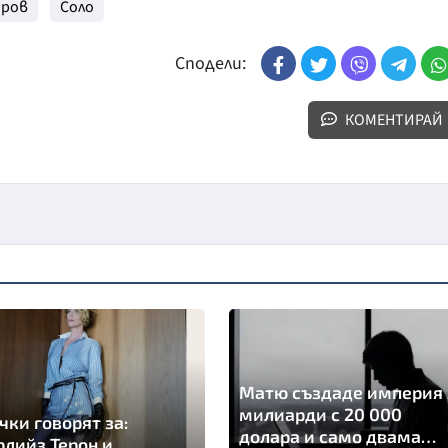
оров
Соло
Сподели:
КОМЕНТИРАЙ
Матю създаде империя 
милиарди с 20 000
чки говорят за:
долара и само двама
лийз Терон и