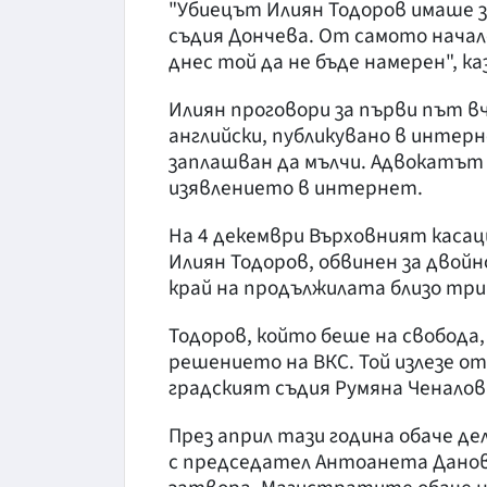
"Убиецът Илиян Тодоров имаше з
съдия Дончева. От самото начало
днес той да не бъде намерен", ка
Илиян проговори за първи път в
английски, публикувано в интерн
заплашван да мълчи. Адвокатът 
изявлението в интернет.
На 4 декември Върховният каса
Илиян Тодоров, обвинен за двойн
край на продължилата близо три 
Тодоров, който беше на свобода,
решението на ВКС. Той излезе от
градският съдия Румяна Ченалов
През април тази година обаче д
с председател Антоанета Данов