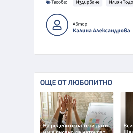
Тагове:
Издирване
Илиян Тод
Автор
Калина Александрова
ОЩЕ ОТ ЛЮБОПИТНО
На родените на тези дати
Вси
им е писано да натрупат
Шар