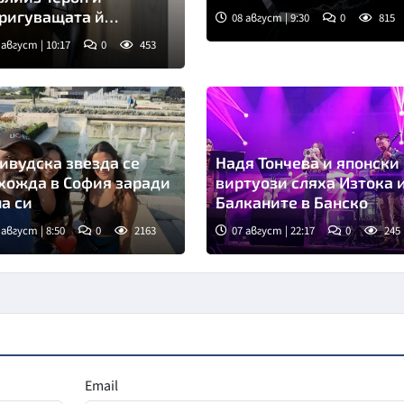
души
ригуващата й
08 август | 9:30
0
815
зрачна пола
 август | 10:17
0
453
мка: Инстаграм
ивудска звезда се
Надя Тончева и японски
хожда в София заради
виртуози сляха Изтока 
а си
Балканите в Банско
 август | 8:50
0
2163
07 август | 22:17
0
245
Email