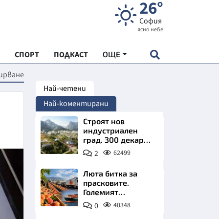
26°
София
ясно небе
СПОРТ
ПОДКАСТ
ОЩЕ
дирване
Най-четени
НДАРТ
Най-коментирани
АДЕМИЯ "ЧУДЕСАТА НА БЪЛГАРИЯ"
Строят нов
индустриален
град. 300 декара
Е
чакат златни
2
62499
заводи
Люта битка за
прасковите.
Големият
СКАТА ХРАНА
победител е
0
40348
Турция
АРСКАТА ИКОНОМИКА