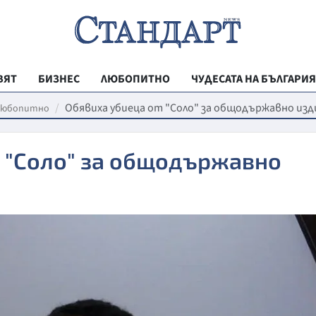
ВЯТ
БИЗНЕС
ЛЮБОПИТНО
ЧУДЕСАТА НА БЪЛГАРИЯ
РЕГИОНАЛНИ
Обявиха убиеца от "Соло" за общодържавно из
Любопитно
ВЕСТНИК СТА
т "Соло" за общодържавно
МЛАДЕЖКА АК
ЗДРАВЕ
ОБРАЗОВАНИ
МОЯТ ГРАД
ТЕХНОЛОГИИ
ДА!НА БЪЛГАР
ДА! НА БЪЛГ