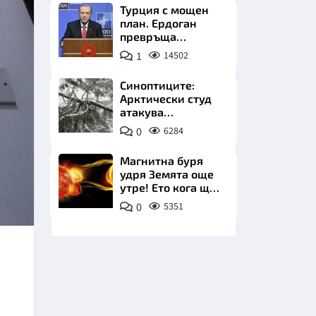
Турция с мощен
план. Ердоган
превръща
Джейхан в
1
14502
петролно чудо
Синоптиците:
Арктически студ
НИЦИ
атакува
Балканите.
0
6284
Фалшивата зима
идва със сняг у
Магнитна буря
нас
удря Земята още
КРАЙНА
утре! Ето кога ще
е най-силна
0
5351