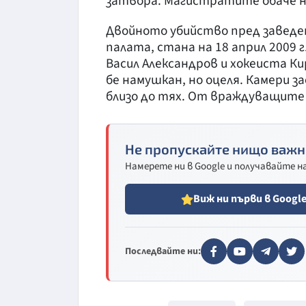
затвора. Магистратите обаче н
Двойното убийство пред заведе
палата, стана на 18 април 2009 г
Васил Александров и хокеиста К
бе намушкан, но оцеля. Камери за
близо до тях. От враждуващите к
Не пропускайте нищо важн
Намерете ни в Google и получавайте 
Виж ни първи в Googl
Последвайте ни: