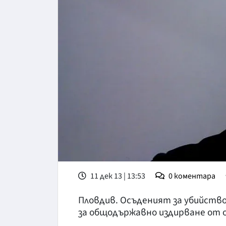
11 дек 13 | 13:53
0
коментара
Пловдив. Осъденият за убийство
за общодържавно издирване от 