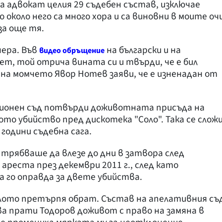
а адвокат целия 29 съдебен състав, изключае
 около него са много хора и са виновни в моите оч
за още тя.
чера. Във
на български и на
видео обръщение
ет, той отрича вината си и твърди, че е бил
на момчето Явор Нотев заяви, че е изненадан от
ционен съд потвърди доживотната присъда на
ото убийство пред дискотека "Соло". Така се слож
години съдебна сага.
 трябваше да влезе до дни в затвора след
 ареста през декември 2011 г., след като
а го оправда за двете убийства.
елото претърпя обрат. Състав на апелативния съ
а прати Тодоров доживот с право на замяна в