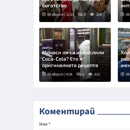
богатство
инт
про
08 август | 11:21
0
229
08
Снимка: Магнифик
Сни
Монаси ли са измислили
Хол
Coca-Cola? Ето я
раз
оригиналната рецепта
жен
08 август | 9:28
1
612
08
Коментирай
Име
*