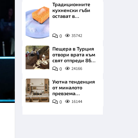
Традиционните
кухненски гъби
остават в
миналото. Какво
се използва сега?
Снимка:
0
35742
Пиксабей
НИЦИ
Пещера в Турция
отвори врата към
свят отпреди 86
000 години
0
24166
КРАЙНА
Уютна тенденция
от миналото
превзема
модерните кухни
0
16144