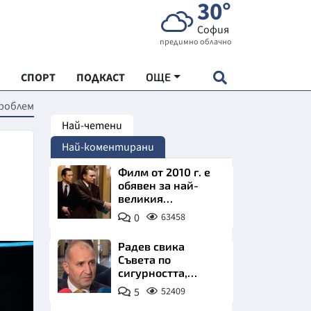
30°
София
предимно облачно
СПОРТ
ПОДКАСТ
ОЩЕ
проблем
Най-четени
НДАРТ
Най-коментирани
АДЕМИЯ "ЧУДЕСАТА НА БЪЛГАРИЯ"
Филм от 2010 г. е
обявен за най-
великия
Е
психологически
0
63458
трилър в
историята
Радев свика
Съвета по
сигурността,
СКАТА ХРАНА
следва ключово
5
52409
изявление
АРСКАТА ИКОНОМИКА