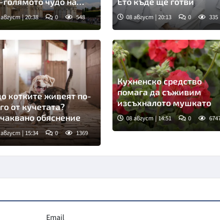
-голямото чудо на
Ето къде ще готви
та
 август | 20:38
0
548
08 август | 20:13
0
335
Кухненско средство
помага да съживим
о котките живеят по-
изсъхналото мушкато
го от кучетата?
чаквано обяснение
08 август | 14:51
0
674
 август | 15:34
0
1369
мка: Пиксабей
Email