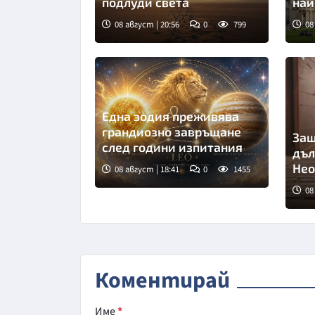
подлуди света
най
све
08 август | 20:56
0
799
08
Една зодия преживява
грандиозно завръщане
Защ
след години изпитания
дъл
Нео
08 август | 18:41
0
1455
08
Сни
Коментирай
Име
*