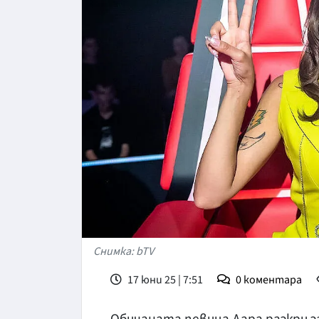
Снимка: bTV
17 юни 25 | 7:51
0
коментара