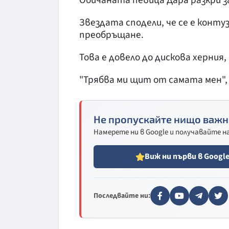
Обичаната певица Дара разкри за
Звездата сподели, че се е контуз
преобръщане.
Това е довело до дискова херния
"Трябва ми щит от самата мен",
Не пропускайте нищо важн
Намерете ни в Google и получавайте 
Виж ни първи в Googl
Последвайте ни: