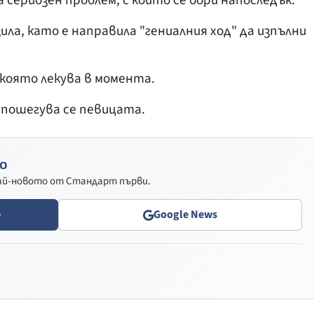
 сериозен проблем, с който се бори напоследък.
ила, като е направила "гениалния ход" да изпълни
, която лекува в момента.
 пошегува се певицата.
о
най-новото от Стандарт първи.
e
Google News