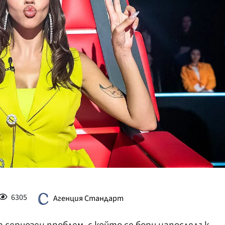
КУЛТУРА
ПРАВОСЪДИЕ
КРИМИ
КИБЕРЗАЩИТ
ВЯРА
ОБЯВИ
ВОЙНАТА В У
ВРЕМЕТО
6305
Агенция Стандарт