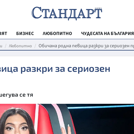
ВЯТ
БИЗНЕС
ЛЮБОПИТНО
ЧУДЕСАТА НА БЪЛГАРИЯ
РЕГИОНАЛНИ
Обичана родна певица разкри за сериозен 
и
Любопитно
ВЕСТНИК СТА
ица разкри за сериозен
МЛАДЕЖКА АК
ЗДРАВЕ
ОБРАЗОВАНИ
шегува се тя
МОЯТ ГРАД
ТЕХНОЛОГИИ
ДА!НА БЪЛГАР
ДА! НА БЪЛГ