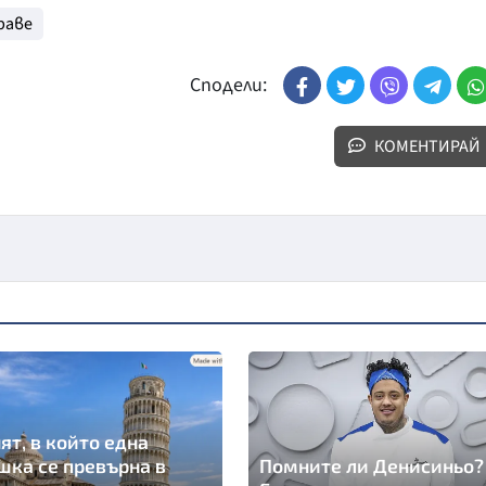
раве
Сподели:
КОМЕНТИРАЙ
ят, в който една
шка се превърна в
Помните ли Денисиньо?