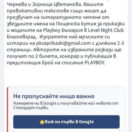
Чернева и Зорница Цветанова. Вашите
провокативни текстове също могат да
прозвучат на литературното четене от
звездните имена на Пощенска кутия за приказки
и моделите на Playboy България в Level Night Club
Благоевград. Изпратете най-мръсните си
истории на
pkzaprikazki@gmail.com
с дължина 2-3
страници. Авторите на избраните разкази ще
получат по 2 билета, хонорар и публикация в
предстоящия брой на списание PLAYBOY.
Не пропускайте нищо важно
Намерете ни в Google и получавайте най-новото от
Стандарт първи.
Виж ни първи в Google