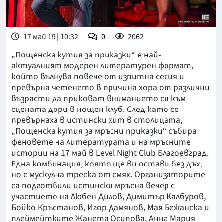
17 май 19 | 10:32
0
2062
„Пощенска кутия за приказки“ е най-
актуалният модерен литературен формат,
който вълнува повече от изпитна сесия и
превърна четенето в причина хора от различни
възрасти да приковат вниманието си към
сцената дори в нощен клуб. След като се
превърнаха в истински хит в столицата,
„Пощенска кутия за мръсни приказки“ събира
феновете на литературата и на мръсните
истории на 17 май в Level Night Club Благоевград.
Една комбинация, която ще ви остави без дъх,
но с мускулна треска от смях. Организаторите
са подготвили истински мръсна вечер с
участието на Любен Дилов, Димитър Калбуров,
Бойко Кръстанов, Игор Дамянов, Мая Бежанска и
плеймейтките Жанета Осипова, Анна Мария