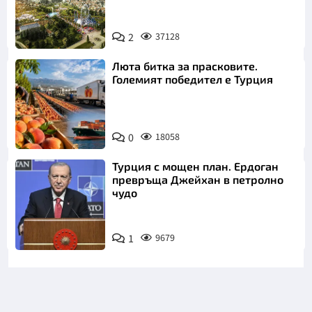
2
37128
Люта битка за прасковите.
Големият победител е Турция
0
18058
Турция с мощен план. Ердоган
превръща Джейхан в петролно
чудо
1
9679