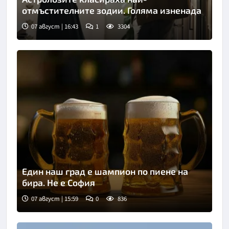
отмъстителните зодии. Голяма изненада
07 август | 16:43
1
3304
Снимка: iStock
Един наш град е шампион по пиене на
бира. Не е София
07 август | 15:59
0
836
Снимка: goggle