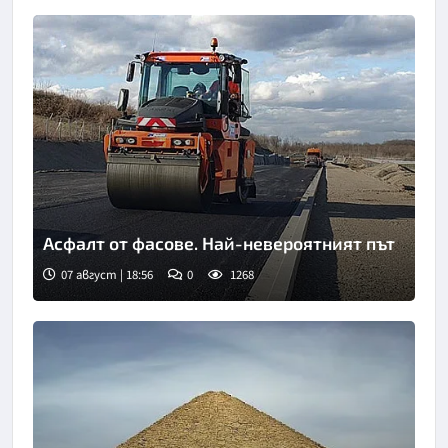
Асфалт от фасове. Най-невероятният път
07 август | 18:56
0
1268