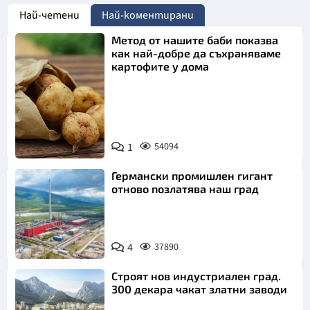
Най-четени
Най-коментирани
Метод от нашите баби показва
как най-добре да съхраняваме
картофите у дома
Снимка:
1
54094
Пиксабей
Германски промишлен гигант
отново позлатява наш град
4
37890
Строят нов индустриален град.
300 декара чакат златни заводи