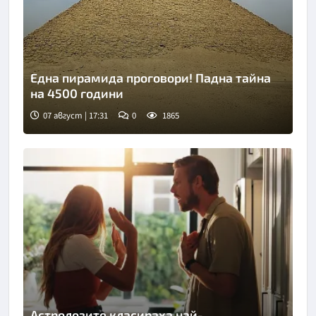
Една пирамида проговори! Падна тайна
на 4500 години
07 август | 17:31
0
1865
Снимка: goggle
Астролозите класираха най-