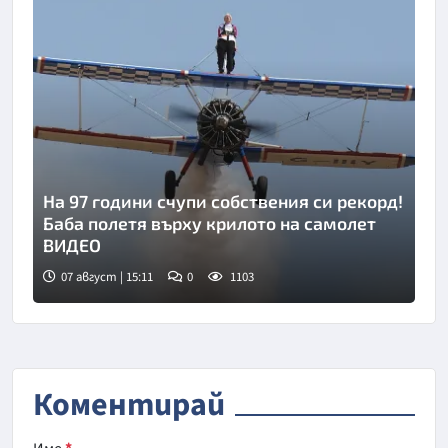
На 97 години счупи собствения си рекорд!
Баба полетя върху крилото на самолет
ВИДЕО
07 август | 15:11
0
1103
Снимка: инстаграм
Коментирай