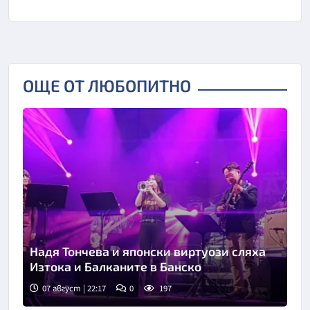
ОЩЕ ОТ ЛЮБОПИТНО
Надя Тончева и японски виртуози сляха
Изтока и Балканите в Банско
07 август | 22:17
0
197