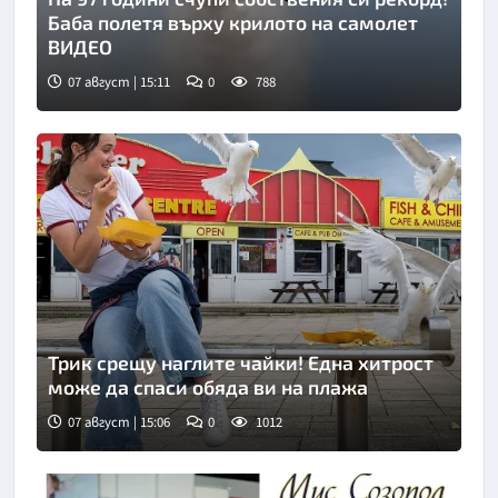
Баба полетя върху крилото на самолет
ВИДЕО
07 август | 15:11
0
788
Снимка: инстаграм
Трик срещу наглите чайки! Една хитрост
може да спаси обяда ви на плажа
07 август | 15:06
0
1012