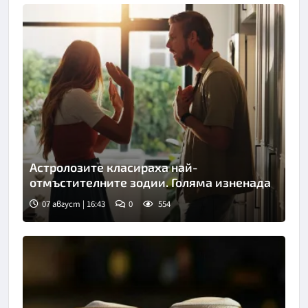
Астролозите класираха най-
отмъстителните зодии. Голяма изненада
07 август | 16:43
0
554
Снимка: iStock