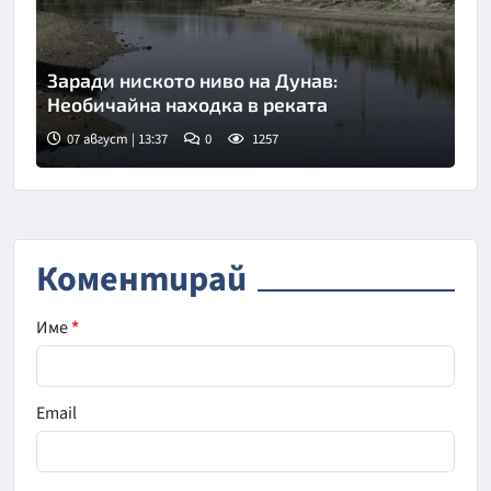
Заради ниското ниво на Дунав:
Необичайна находка в реката
07 август | 13:37
0
1257
Снимка: БГНЕС
Коментирай
Име
*
Email