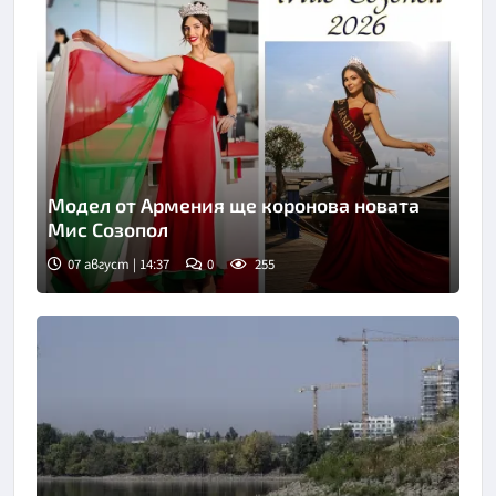
Модел от Армения ще коронова новата
Мис Созопол
07 август | 14:37
0
255