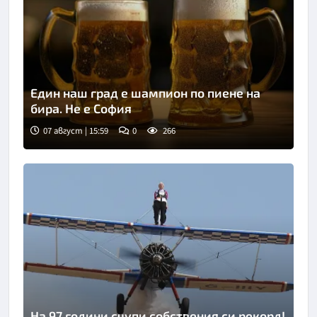
Един наш град е шампион по пиене на
бира. Не е София
07 август | 15:59
0
266
Снимка: goggle
На 97 години счупи собствения си рекорд!