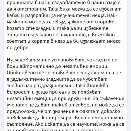
причината в нас и следователно в наши ръце е
да я отстраним. Така биха могли да се избегнат
кавги и разправии за незначителни неща. Най-
малкото може да се въздържите от спорове,
когато сте гладни и така да ги избегнете.
Защото след като се нахраните, е възможно
светът и хората в него да ви изглеждат много
по-добре.
Изследователите установяват, че гладът не
води автоматично до негативни емоции.
Обикновено те се появяват несъзнателно и не
е задължително гладните да се чувстват
гневни или раздразнителни. Така възниква
въпросът и защо при едни се появяват
негативни емоции, а при други - не. За съжаление
учените не дават такъв отговор, но може да се
предположи, че от значение е фактът доколко
човек може да контролира своето емоционално
състояние. Ако искате да се научите, може да се
занимавате с йога или друга система за