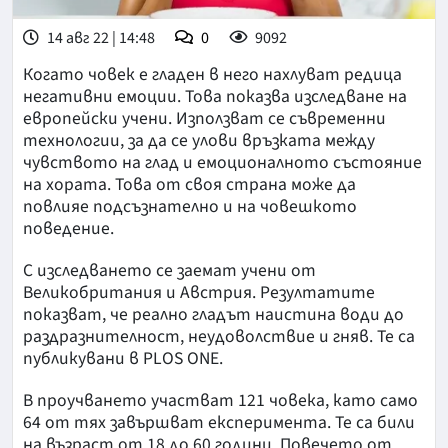
14 авг 22 | 14:48
0
9092
Когато човек е гладен в него нахлуват редица
негативни емоции. Това показва изследване на
европейски учени. Използват се съвременни
технологии, за да се улови връзката между
чувството на глад и емоционалното състояние
на хората. Това от своя страна може да
повлияе подсъзнателно и на човешкото
поведение.
С изследването се заемат учени от
Великобритания и Австрия. Резултатите
показват, че реално гладът наистина води до
раздразнителност, неудоволствие и гняв. Те са
публикувани в PLOS ONE.
В проучването участват 121 човека, като само
64 от тях завършват експеримента. Те са били
на възраст от 18 до 60 години. Повечето от