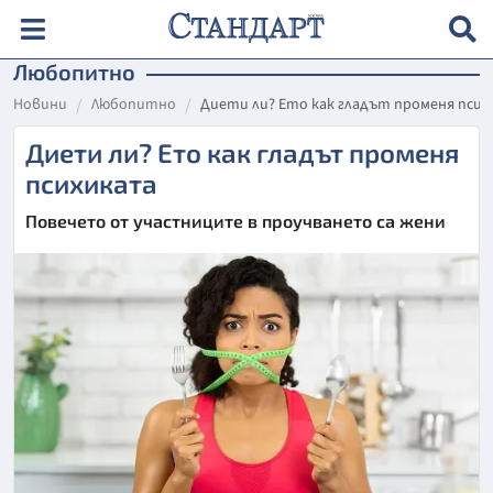
Любопитно
Новини
Любопитно
Диети ли? Ето как гладът променя пси
Диети ли? Ето как гладът променя
психиката
Повечето от участниците в проучването са жени