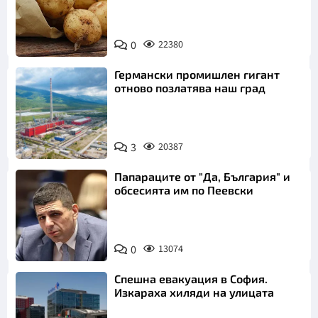
Снимка:
0
22380
Пиксабей
Германски промишлен гигант
отново позлатява наш град
3
20387
Папараците от "Да, България" и
обсесията им по Пеевски
0
13074
Спешна евакуация в София.
Изкараха хиляди на улицата