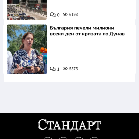
0
6193
България печели милиони
всеки ден от кризата по Дунав
1
5575
Снимка: БТА