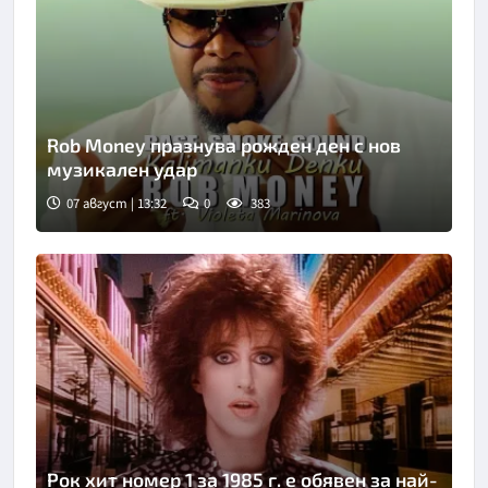
Rob Money празнува рожден ден с нов
музикален удар
07 август | 13:32
0
383
Рок хит номер 1 за 1985 г. е обявен за най-