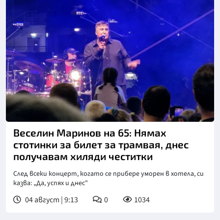
Снимка: БТА
Веселин Маринов на 65: Нямах
стотинки за билет за трамвая, днес
получавам хиляди честитки
След всеки концерт, когато се прибере уморен в хотела, си
казва: „Да, успях и днес"
04 август | 9:13
0
1034