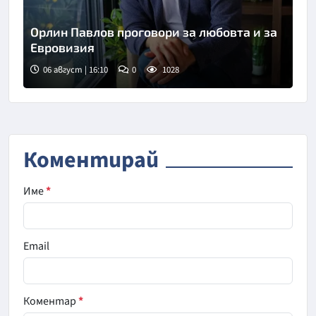
Орлин Павлов проговори за любовта и за
Евровизия
06 август | 16:10
0
1028
Снимка: БТА
Коментирай
Име
*
Email
Коментар
*