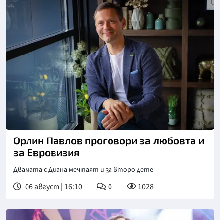
Снимка: БТА
Орлин Павлов проговори за любовта и
за Евровизия
Двамата с Диана мечтаят и за второ дете
06 август | 16:10
0
1028