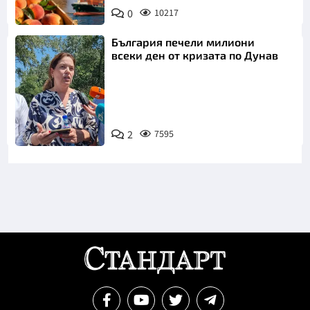
0
10217
България печели милиони
всеки ден от кризата по Дунав
2
7595
Снимка: БТА