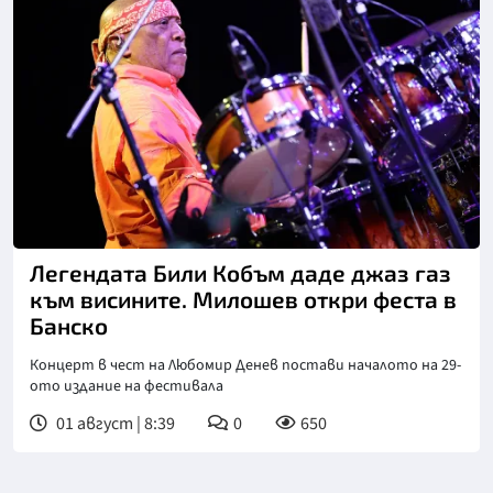
Снимка: БТА
Легендата Били Кобъм даде джаз газ
към висините. Милошев откри феста в
Банско
Концерт в чест на Любомир Денев постави началото на 29-
ото издание на фестивала
01 август | 8:39
0
650