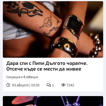
Дара спи с Пипи Дългото чорапче.
Отсече къде се мести да живее
Сензация е в Швеция
03 август | 10:35
1
7142