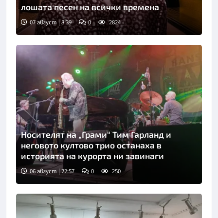
лошата песен на всички времена
07 август | 8:39
0
2824
Носителят на „Грами“ Тим Гарланд и
неговото култово трио останаха в
историята на курорта ни завинаги
06 август | 22:57
0
250