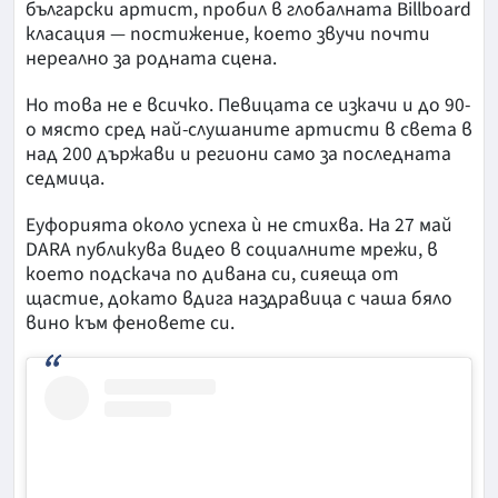
български артист, пробил в глобалната Billboard
класация — постижение, което звучи почти
нереално за родната сцена.
Но това не е всичко. Певицата се изкачи и до 90-
о място сред най-слушаните артисти в света в
над 200 държави и региони само за последната
седмица.
Еуфорията около успеха ѝ не стихва. На 27 май
DARA публикува видео в социалните мрежи, в
което подскача по дивана си, сияеща от
щастие, докато вдига наздравица с чаша бяло
вино към феновете си.