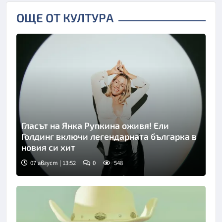
ОЩЕ ОТ КУЛТУРА
Гласът на Янка Рупкина оживя! Ели
Голдинг включи легендарната българка в
новия си хит
07 август | 13:52
0
548