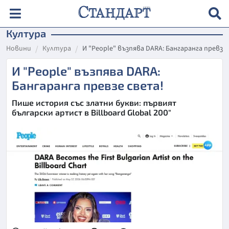
Култура
Новини
Култура
И "People" възпява DARA: Бангаранга превзе
И "People" възпява DARA:
Бангаранга превзе света!
Пише история със златни букви: първият
български артист в Billboard Global 200"