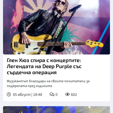
Глен Хюз спира с концертите:
Легендата на Deep Purple със
сърдечна операция
Музикантът благодари на своите почитатели за
подкрепата през годините
05 август | 18:48
0
602