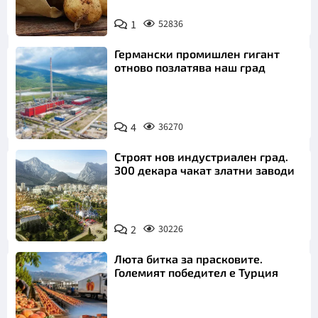
Снимка:
1
52836
Пиксабей
Германски промишлен гигант
отново позлатява наш град
4
36270
Строят нов индустриален град.
300 декара чакат златни заводи
2
30226
Люта битка за прасковите.
Големият победител е Турция