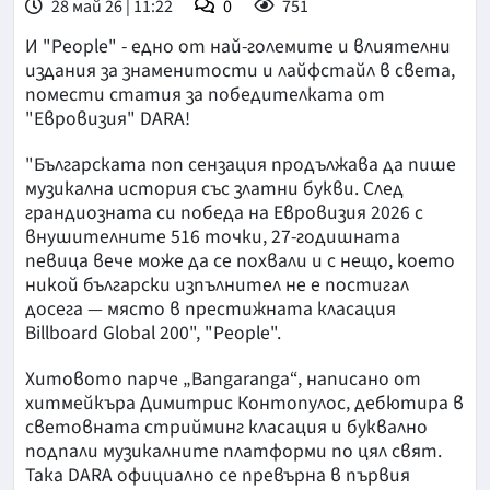
28 май 26 | 11:22
0
751
И "People" - едно от най-големите и влиятелни
издания за знаменитости и лайфстайл в света,
помести статия за победителката от
"Евровизия" DARA!
"Българската поп сензация продължава да пише
музикална история със златни букви. След
грандиозната си победа на Евровизия 2026 с
внушителните 516 точки, 27-годишната
певица вече може да се похвали и с нещо, което
никой български изпълнител не е постигал
досега — място в престижната класация
Billboard Global 200", "People".
Хитовото парче „Bangaranga“, написано от
хитмейкъра Димитрис Контопулос, дебютира в
световната стрийминг класация и буквално
подпали музикалните платформи по цял свят.
Така DARA официално се превърна в първия