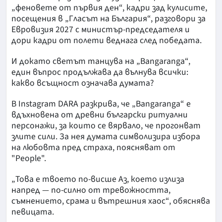
„феновете от първия ден“, кадри зад кулисите,
посещения в „Гласът на България“, разговори за
Евровизия 2027 с министър-председателя и
дори кадри от полети веднага след победата.
И докато светът танцува на „Bangaranga“,
един въпрос продължава да вълнува всички:
какво всъщност означава думата?
В Instagram DARA разкрива, че „Bangaranga“ е
вдъхновена от древни български ритуални
персонажи, за които се вярвало, че прогонват
злите сили. За нея думата символизира избора
на любовта пред страха, поясняват от
"People".
„Това е твоето по-висше Аз, което излиза
напред — по-силно от тревожността,
съмнението, срама и вътрешния хаос“, обяснява
певицата.