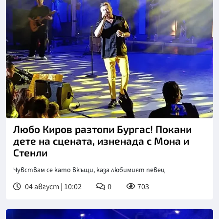
Снимка: БТА
Любо Киров разтопи Бургас! Покани
дете на сцената, изненада с Мона и
Стенли
Чувствам се като вкъщи, каза любимият певец
04 август | 10:02
0
703