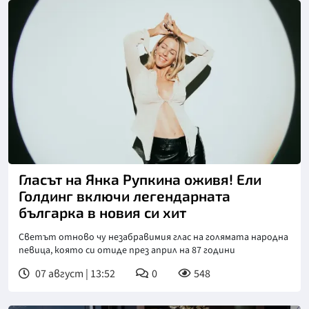
Гласът на Янка Рупкина оживя! Ели
Голдинг включи легендарната
българка в новия си хит
Светът отново чу незабравимия глас на голямата народна
певица, която си отиде през април на 87 години
07 август | 13:52
0
548