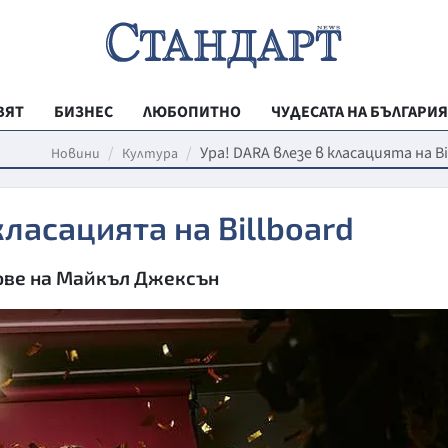
ВЯТ
БИЗНЕС
ЛЮБОПИТНО
ЧУДЕСАТА НА БЪЛГАРИЯ
РЕГИОНАЛНИ
Ура! DARA влезе в класацията на Bi
Новини
Култура
ВЕСТНИК СТА
класацията на Billboard
МЛАДЕЖКА АК
ЗДРАВЕ
ове на Майкъл Джексън
ОБРАЗОВАНИ
МОЯТ ГРАД
ТЕХНОЛОГИИ
ДА!НА БЪЛГАР
ДА! НА БЪЛГ