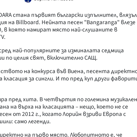
ARA стана първият български изпълнител, влязъл
я на Billboard. Нейната песен "Bangaranga" влезе
00, в която намират място най-слушаните в
V.
 сред най-популярните за изминалата седмица
и по целия свят, включително САЩ.
нството на конкурса във Виена, песента директн
 класация за сингли. И то пред куп други фаворит
ра пред хита. В четвъртия по големина музикале
ана на върха на класацията – нещо, което не се
сен от 2012 г., когато Лорийн взриви Европа с
шили: само легенди.
иректно на първо място. Любопитното е, че