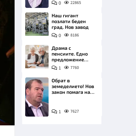
0
22865
БНТ
Наш гигант
позлати беден
град. Нов завод
0
8186
НИЦИ
Драма с
пенсиите. Едно
предложение
удря над 800 000
1
7760
българи
КРАЙНА
Обрат в
земеделието! Нов
закон помага на
производителите
Снимка:
1
7627
бТВ