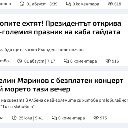
питно
01 август | 8:39
0
коментара
618
опите ехтят! Президентът открива
-големия празник на каба гайдата
 гайди ще огласят Илинденските поляни
ство
01 август | 7:17
0
коментара
916
елин Маринов с безплатен концерт
й морето тази вечер
 на сцената в Албена с най-големите си хитове от юбилейн
 "Ти си любовта“
ра
25 юли | 9:41
0
коментара
975