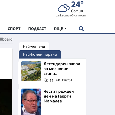
24°
София
разкъсана облачност
СПОРТ
ПОДКАСТ
ОЩЕ
llboard
Най-четени
НДАРТ
Най-коментирани
АДЕМИЯ "ЧУДЕСАТА НА БЪЛГАРИЯ"
Легендарен завод
за москвичи
стана
Е
индустриално
11
126251
чудо. Позлатява
Северна България
Честит рожден
ден на Георги
Мамалев
СКАТА ХРАНА
Снимка:
АРСКАТА ИКОНОМИКА