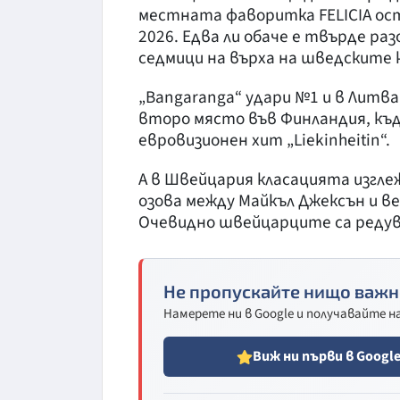
местната фаворитка FELICIA ост
2026. Едва ли обаче е твърде раз
седмици на върха на шведските 
„Bangaranga“ удари №1 и в Литв
второ място във Финландия, къ
евровизионен хит „Liekinheitin“.
А в Швейцария класацията изгле
озова между Майкъл Джексън и веч
Очевидно швейцарците са редувал
Не пропускайте нищо важн
Намерете ни в Google и получавайте 
Виж ни първи в Googl