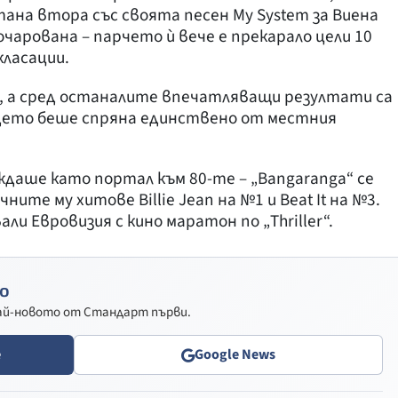
ана втора със своята песен My System за Виена
очарована – парчето ѝ вече е прекарало цели 10
класации.
а, а сред останалите впечатляващи резултати са
дето беше спряна единствено от местния
ждаше като портал към 80-те – „Bangaranga“ се
ните му хитове Billie Jean на №1 и Beat It на №3.
и Евровизия с кино маратон по „Thriller“.
о
най-новото от Стандарт първи.
e
Google News