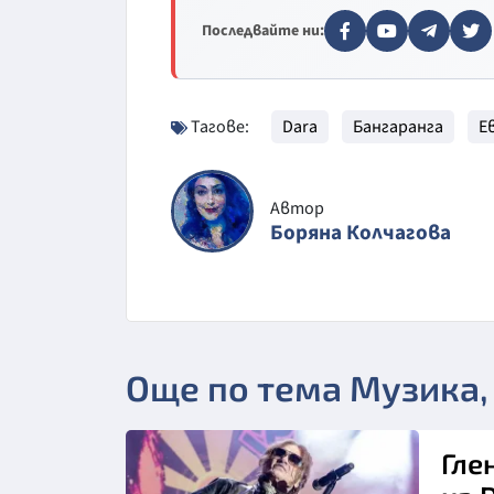
Последвайте ни:
Тагове:
Dara
Бангаранга
Е
Автор
Боряна Колчагова
Още по тема Музика,
Гле