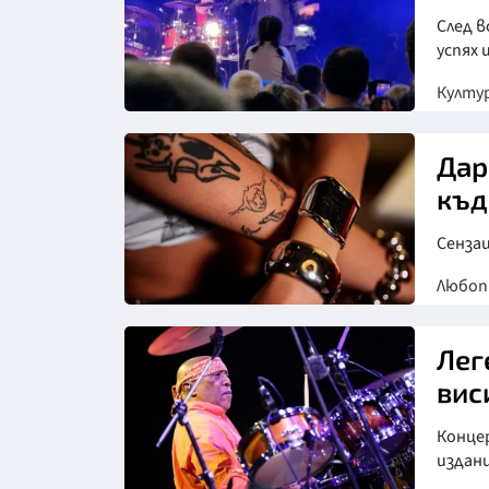
След в
успях 
Култу
Снимка: БТА
Дар
къд
Сензац
Любо
Лег
вис
Конце
издан