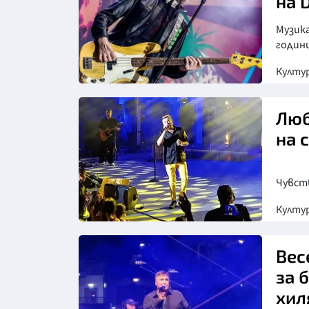
на 
Музик
годин
Култу
Люб
на 
Чувст
Култу
Снимка: БТА
Вес
за 
хил