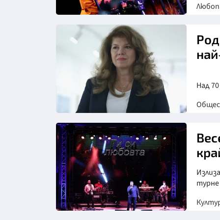
Любо
Снимка: БТА
Род
най
Над 70
Обще
Снимка: БТА
Вес
кра
Излиза
турне
Култу