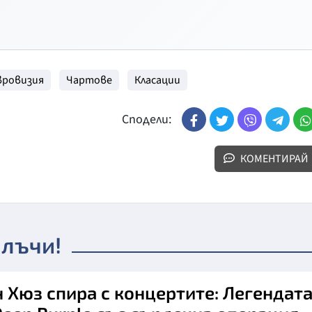
вровизия
Чартове
Класации
Сподели:
КОМЕНТИРАЙ
 лъчи!
н Хюз спира с концертите: Легендат