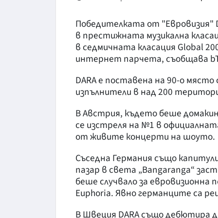
Победителката от "Евровизия" D
в престижната музикална класаци
в седмичната класация Global 2
интернет парчета, съобщава bT
DARA е поставена на 90-о място
изпълнители в над 200 територи
В Австрия, където беше домаки
се изстреля на №1 в официалната
от живите концерти на шоуто.
Съседна Германия също капитули
пазар в света „Bangaranga“ заст
беше случвало за евровизионна пе
Euphoria. Явно германците са ре
В Швеция DARA също дебютира д