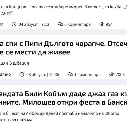
секи концерт, когато се прибере уморен в хотела, си казва: „
и днес"
ра
04 август | 9:13
0
коментара
954
а спи с Пипи Дългото чорапче. Отсе
е се мести да живее
ия е в Швеция
питно
03 август | 10:35
1
коментара
7008
ендата Били Кобъм даде джаз газ к
ините. Милошев откри феста в Банс
рт в чест на Любомир Денев постави началото на 29-ото
ие на фестивала