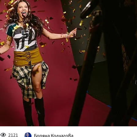
КУЛТУРА
ПРАВОСЪДИЕ
КРИМИ
КИБЕРЗАЩИТ
ВЯРА
ОБЯВИ
ВОЙНАТА В У
ВРЕМЕТО
2121
Боряна Колчагова