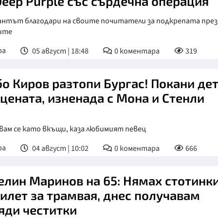
Deep Purple със сърдечна операция
антът благодари на своите почитатели за подкрепата през
ите
ра
05 август | 18:48
0
коментара
319
о Киров разтопи Бургас! Покани де
сцената, изненада с Мона и Стенли
вам се като вкъщи, каза любимият певец
ра
04 август | 10:02
0
коментара
666
елин Маринов на 65: Нямах стотинк
билет за трамвая, днес получавам
яди честитки