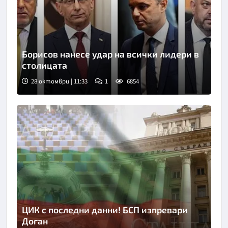
Борисов нанесе удар на всички лидери в
столицата
28 октомври | 11:33
1
6854
ЦИК с последни данни! БСП изпревари
Доган