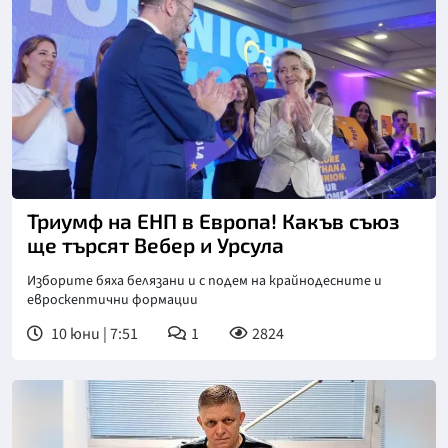
Триумф на ЕНП в Европа! Какъв съюз
ще търсят Вебер и Урсула
Изборите бяха белязани и с подем на крайнодесните и
евроскептични формации
10 юни | 7:51
1
2824