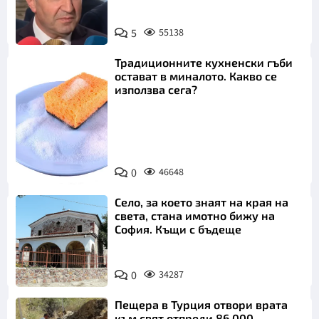
5
55138
Традиционните кухненски гъби
остават в миналото. Какво се
използва сега?
Снимка:
0
46648
Пиксабей
Село, за което знаят на края на
света, стана имотно бижу на
София. Къщи с бъдеще
0
34287
Пещера в Турция отвори врата
към свят отпреди 86 000