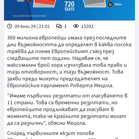
09 юни 24 | 21:01
1
13202
360 милиона европейци имаха през последните
дни възможността да определят в каква посока
трябва да поеме Европейският съюз през
следващите пет години. Надявам се, че
максимален брой хора използваха това право и
тази отговорност, и тази възможност. Това
заяви преди минути председателят на
Европейския парламент Роберта Мецола.
"Имаме първични резултати от гласуването в
11 страни. Това са временни резултати, но
европейците продължават да гласуват в
момента, така че крайните резултати могат
да са различни", обясни Мецола.
Според първичните екзит полове