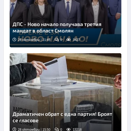
ДПС - Ново начало получава третия
мандат в област Смолян
28 октомври | 21:45
0
3427
Драматичен обрат с една партия! Броят
се гласове
28 октомври | 15:50
0
13218