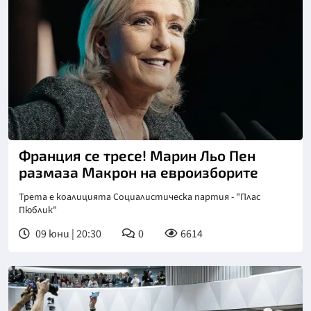
Снимка: Инстаграм
Франция се тресе! Марин Льо Пен
размаза Макрон на евроизборите
Трета е коалицията Социалистическа партия - "Плас
Пюблик"
09 юни | 20:30
0
6614