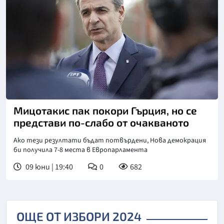
Снимка: Катимерини
Мицотакис пак покори Гърция, но се
представи по-слабо от очакваното
Ако тези резултати бъдат потвърдени, Нова демокрация
би получила 7-8 места в Европарламента
09 юни | 19:40
0
682
ОЩЕ ОТ ИЗБОРИ 2024