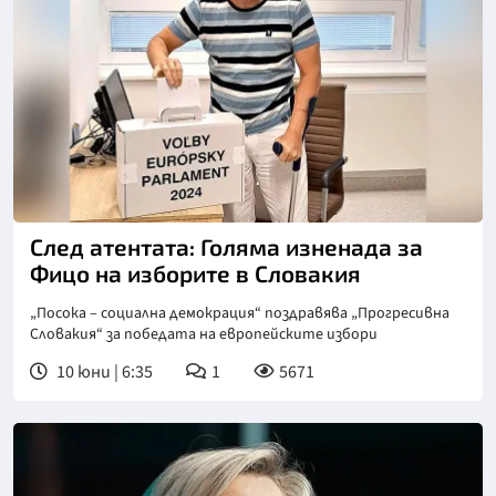
Снимка: ФБ
След атентата: Голяма изненада за
Фицо на изборите в Словакия
„Посока – социална демокрация“ поздравява „Прогресивна
Словакия“ за победата на европейските избори
10 юни | 6:35
1
5671