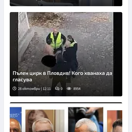
Пълен цирк в Пловдив! Кого хванаха да
гласува
28 октомври | 12:11
0
8954