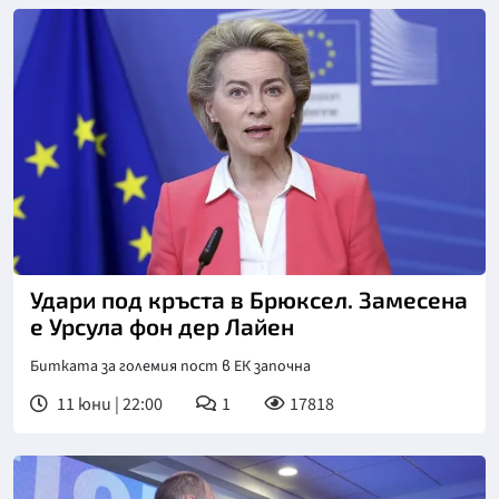
Удари под кръста в Брюксел. Замесена
е Урсула фон дер Лайен
Битката за големия пост в ЕК започна
11 юни | 22:00
1
17818