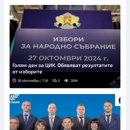
Голям ден за ЦИК. Обявяват резултатите
от изборите
30 октомври | 7:26
0
2894