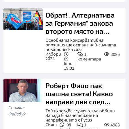
Обрат! „Алтернатива
за Германия“ закова
второто място на
евроизборите
Основната консервативна
опозиция ще остане най-силната
политическа сила
Избори
1
3086
2024
09
коментара
юни |
19:02
Роберт Фицо пак
шашна света! Какво
направи дни след
Снимка:
атентата (СНИМКА)
Той използва случая, за да обвини
Фейсбук
Запада в нагнетяване на
напрежението с Русия
Свят
08
1
4983