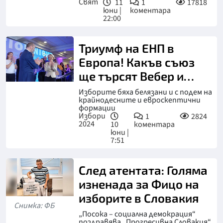
Свят
11
1
17818
юни |
коментара
22:00
Триумф на ЕНП в
Европа! Какъв съюз
ще търсят Вебер и
Урсула
Изборите бяха белязани и с подем на
крайнодесните и евроскептични
формации
Избори
1
2824
2024
10
коментара
юни |
7:51
След атентата: Голяма
изненада за Фицо на
изборите в Словакия
Снимка: ФБ
„Посока – социална демокрация“
поздравява „Прогресивна Словакия“