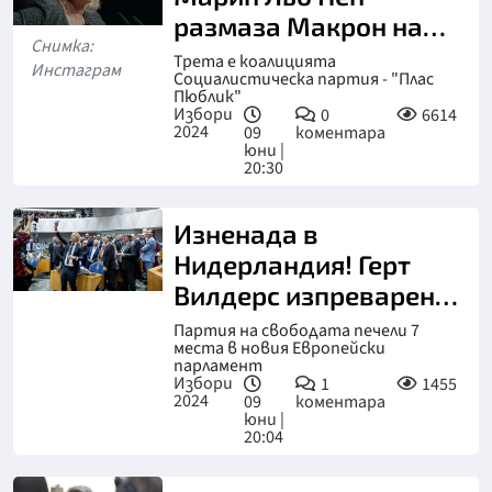
размаза Макрон на
Снимка:
евроизборите
Трета е коалицията
Инстаграм
Социалистическа партия - "Плас
Пюблик"
Избори
0
6614
2024
09
коментара
юни |
20:30
Изненада в
Нидерландия! Герт
Вилдерс изпреварен
от зелените и левите
Партия на свободата печели 7
места в новия Европейски
парламент
Избори
1
1455
2024
09
коментара
юни |
20:04