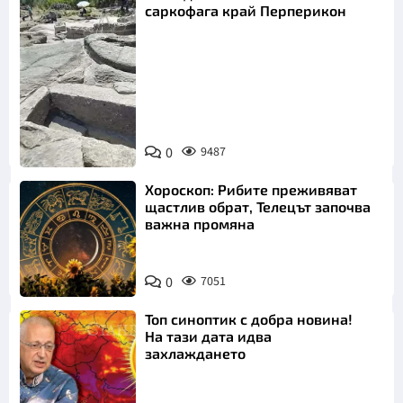
саркофага край Перперикон
Снимка:
Bulgaria ON
0
9487
AIR
Хороскоп: Рибите преживяват
щастлив обрат, Телецът започва
важна промяна
0
7051
Топ синоптик с добра новина!
На тази дата идва
захлаждането