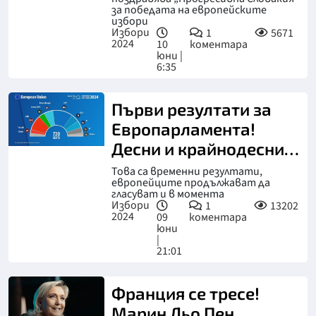
за победата на европейските
избори
Избори
1
5671
2024
10
коментара
юни |
6:35
Първи резултати за
Европарламента!
Десни и крайнодесни
триумфират
Това са временни резултати,
европейците продължават да
гласуват и в момента
Избори
1
13202
2024
09
коментара
юни
|
21:01
Франция се тресе!
Марин Льо Пен