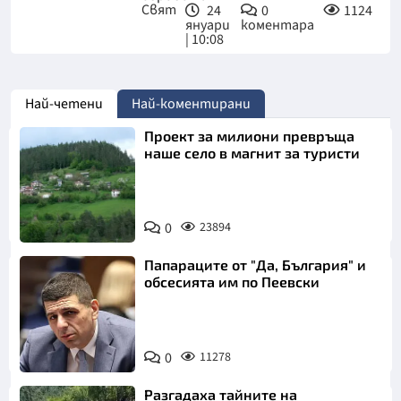
Свят
24
0
1124
януари
коментара
| 10:08
Най-четени
Най-коментирани
Проект за милиони превръща
наше село в магнит за туристи
0
23894
Папараците от "Да, България" и
обсесията им по Пеевски
0
11278
Разгадаха тайните на