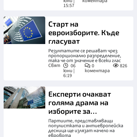
юни |
коментара
15:57
Старт на
евроизборите. Къде
гласуват
Резултатите се решават чрез
пропорционално разпределение,
така че от значение е всеки глас
Свят
06
0
826
юни |
коментара
6:19
Експерти очакват
голяма драма на
изборите за
Европарламент
Партиите, представляващи
популистката и антиевропейска
десница ще излязат начело на
евровота