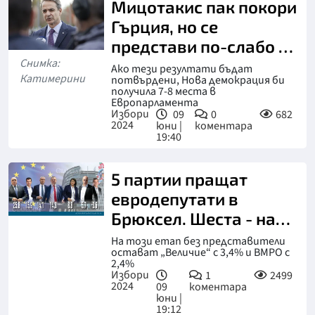
Мицотакис пак покори
Гърция, но се
представи по-слабо от
Снимка:
очакваното
Ако тези резултати бъдат
Катимерини
потвърдени, Нова демокрация би
получила 7-8 места в
Европарламента
Избори
09
0
682
2024
юни |
коментара
19:40
5 партии пращат
евродепутати в
Брюксел. Шеста - на
вратата
На този етап без представители
остават „Величие“ с 3,4% и ВМРО с
2,4%
Избори
1
2499
2024
09
коментара
юни |
19:12