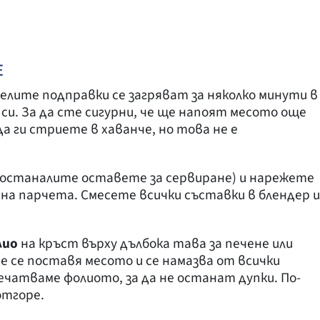
Е
елите подправки се загряват за няколко минути в
 си. За да сте сигурни, че ще напоят месото още
а ги стриете в хаванче, но това не е
 (останалите оставете за сервиране) и нарежете
 на парчета. Смесете всички съставки в блендер и
лио
на кръст върху дълбока тава за печене или
ре се поставя месото и се намазва от всички
ечатваме фолиото, за да не останат дупки. По-
отгоре.