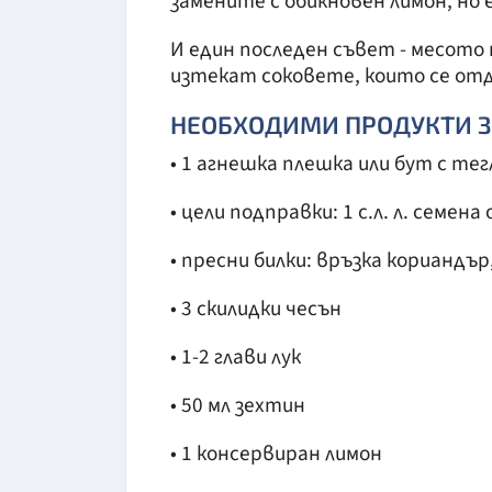
замените с обикновен лимон, но 
И един последен съвет - месото т
изтекат соковете, които се от
НЕОБХОДИМИ ПРОДУКТИ За 
• 1 агнешка плешка или бут с тегл
• цели подправки: 1 с.л. л. семена
• пресни билки: връзка кориандър
• 3 скилидки чесън
• 1-2 глави лук
• 50 мл зехтин
• 1 консервиран лимон