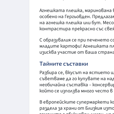
Агнешката плешка, маринована в 
особено на Гергьовден. Предлага
на агнешка плешка или бут. Месо
контрастира прекрасно със свеж
С образувалия се при печенето с
младите картофи! Агнешката пле
изисква участие от ваша страна
Тайните съставки
Разбира се, вкусът на ястието 
съветваме да го купувате на н
необичайна съставка – консерви
който се използва много често в
В европейските супермаркети к
раздела за храни от Близкия изт