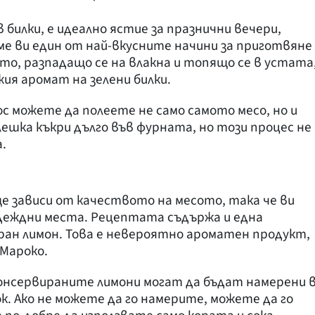
билки, е идеално ястие за празнични вечери,
ме ви един от най-вкусните начини за приготвяне
то, разпадащо се на влакна и топящо се в устата
ия аромат на зелени билки.
ос можете да полеете не само самото месо, но и
шка къкри дълго във фурната, но този процес не
.
ще зависи от качеството на месото, така че ви
адеждни места. Рецептата съдържа и една
ран лимон. Това е невероятно ароматен продукт,
 Мароко.
онсервираните лимони могат да бъдат намерени 
ок. Ако не можете да го намерите, можете да го