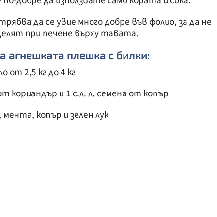
е по-добре да използвате само кората и сока.
рябва да се увие много добре във фолио, за да не
делят при печене върху тавата.
агнешката плешка с билки:
о от 2,5 кг до 4 кг
 от кориандър и 1 с.л. л. семена от копър
, мента, копър и зелен лук