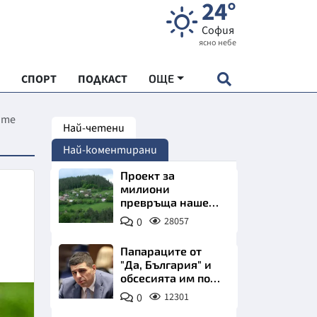
24°
София
ясно небе
СПОРТ
ПОДКАСТ
ОЩЕ
ите
Най-четени
НДАРТ
Най-коментирани
АДЕМИЯ "ЧУДЕСАТА НА БЪЛГАРИЯ"
Проект за
милиони
превръща наше
Е
село в магнит за
0
28057
туристи
Папараците от
"Да, България" и
обсесията им по
СКАТА ХРАНА
Пеевски
0
12301
АРСКАТА ИКОНОМИКА