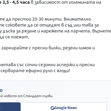
3,5 - 4,5 часа
в зависимост от големината на
е да престои 20-30 минути. Внимателно
 соковете да се отцедят в съд или тава за
 дъска за рязане и нарежете на парчета. Върнет
да се поемат.
, гарнирайте с пресни билки, резени лимон и
четава със сочни сезонни аспержи и пресни
 сервирате ефирно руло с ягоди!
о
най-новото от Стандарт първи.
e
Google News