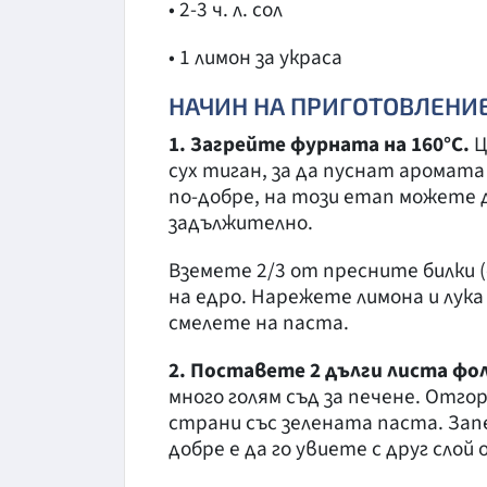
• 2-3 ч. л. сол
• 1 лимон за украса
НАЧИН НА ПРИГОТОВЛЕНИ
1. Загрейте фурната на 160°C.
Ц
сух тиган, за да пуснат аромата
по-добре, на този етап можете д
задължително.
Вземете 2/3 от пресните билки
на едро. Нарежете лимона и лука
смелете на паста.
2. Поставете 2 дълги листа фо
много голям съд за печене. Отго
страни със зелената паста. Зап
добре е да го увиете с друг слой 