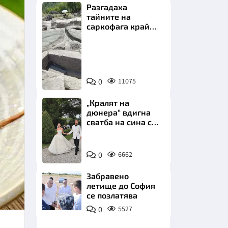
Разгадаха
тайните на
саркофага край
Перперикон
Снимка:
Bulgaria
НИЦИ
ON
0
11075
AIR
„Кралят на
дюнера“ вдигна
сватба на сина си
КРАЙНА
за 3 милиона
евро на езерото
Снимка:
Комо
0
6662
Инстаграм
Забравено
летище до София
се позлатява
0
5527