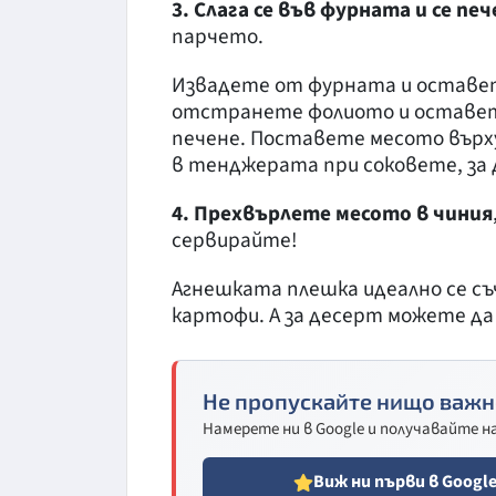
3. Слага се във фурната и се пече 
парчето.
Извадете от фурната и оставет
отстранете фолиото и оставете
печене. Поставете месото върху
в тенджерата при соковете, за 
4. Прехвърлете месото в чиния
сервирайте!
Агнешката плешка идеално се съ
картофи. А за десерт можете да
Не пропускайте нищо важн
Намерете ни в Google и получавайте 
Виж ни първи в Googl