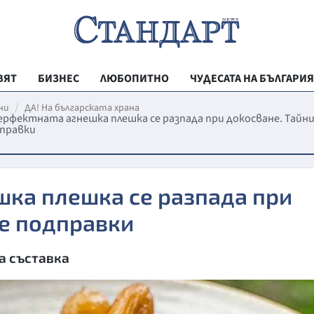
ВЯТ
БИЗНЕС
ЛЮБОПИТНО
ЧУДЕСАТА НА БЪЛГАРИЯ
РЕГИОНАЛНИ
ни
ДА! На българската храна
ерфектната агнешка плешка се разпада при докосване. Тайн
правки
ВЕСТНИК СТА
МЛАДЕЖКА АК
ЗДРАВЕ
шка плешка се разпада при
ОБРАЗОВАНИ
те подправки
МОЯТ ГРАД
а съставка
ТЕХНОЛОГИИ
ДА!НА БЪЛГАР
ДА! НА БЪЛГ