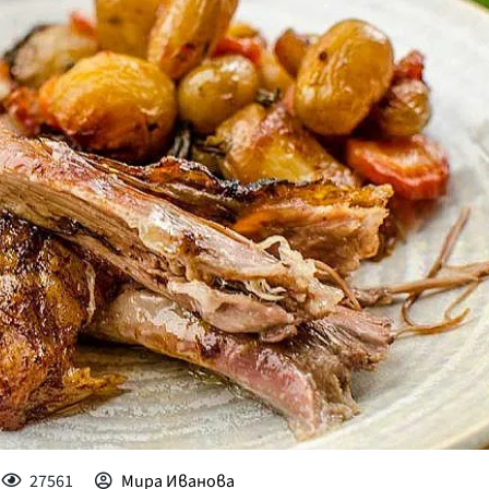
КУЛТУРА
ПРАВОСЪДИЕ
КРИМИ
КИБЕРЗАЩИТ
ВЯРА
ОБЯВИ
ВОЙНАТА В У
ВРЕМЕТО
27561
Мира Иванова