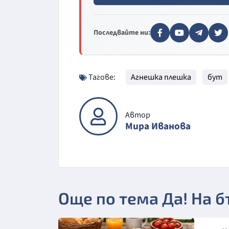
Последвайте ни:
Тагове:
Агнешка плешка
бут
Автор
Мира Иванова
Още по тема Да! На 