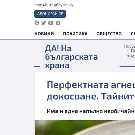
петък, 07 август 26
АБОНИРАЙ СЕ
НОВИНИ
ПОЛИТИКА
ОБЩЕСТВО
С
ДА! На
Нови
П
българската
под
храна
Перфектната агне
докосване. Тайни
Има и една напълно необичайн