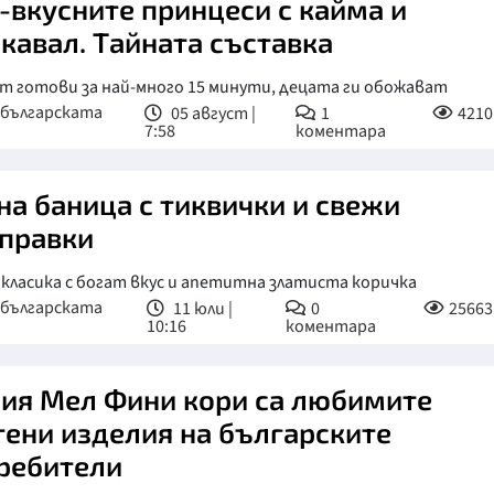
-вкусните принцеси с кайма и
кавал. Тайната съставка
т готови за най-много 15 минути, децата ги обожават
 българската
05 август |
1
4210
7:58
коментара
на баница с тиквички и свежи
правки
класика с богат вкус и апетитна златиста коричка
 българската
11 юли |
0
25663
10:16
коментара
ия Мел Фини кори са любимите
тени изделия на българските
ребители