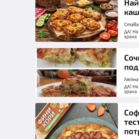
Най
каш
Става
ДА! На
храна
Соч
под
Лятна 
ДА! На
храна
Соф
тес
пот