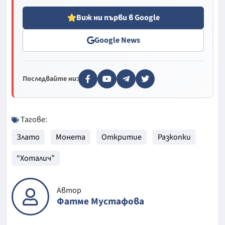
Виж ни първи в Google
Google News
Последвайте ни:
Тагове:
Злато
Монета
Откритие
Разкопки
“Хоталич”
Автор
Фатме Мустафова