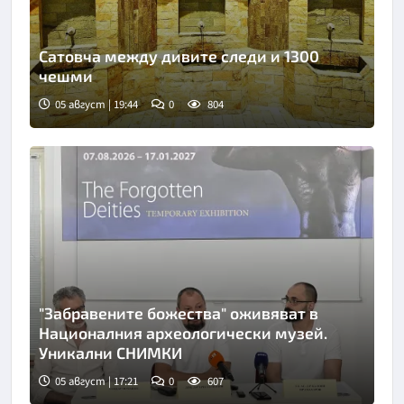
Сатовча между дивите следи и 1300
чешми
05 август | 19:44
0
804
"Забравените божества" оживяват в
Националния археологически музей.
Уникални СНИМКИ
05 август | 17:21
0
607