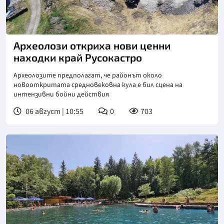
Археолози откриха нови ценни
находки край Русокастро
Археолозите предполагат, че районът около
новооткритата средновековна кула е бил сцена на
интензивни бойни действия
06 август | 10:55
0
703