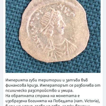
Империята губи територии и затъва във
финансова криза. Императорът се разболява от
психическо разстройство и умира. ​
На обратната страна на монетата е
изобразена богинята на Победата (лат. Victoria),