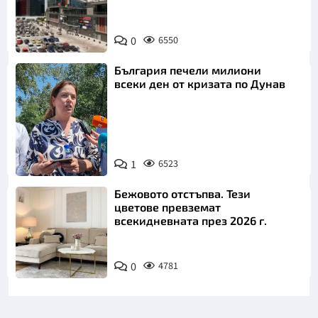
0
6550
България печели милиони
всеки ден от кризата по Дунав
1
6523
Снимка: БТА
Бежовото отстъпва. Тези
цветове превземат
всекидневната през 2026 г.
0
4781