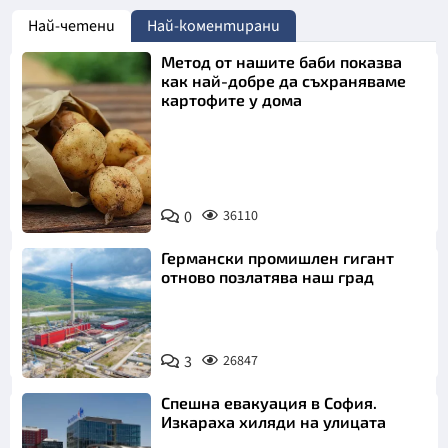
Най-четени
Най-коментирани
Метод от нашите баби показва
как най-добре да съхраняваме
картофите у дома
Снимка:
0
36110
Пиксабей
Германски промишлен гигант
отново позлатява наш град
3
26847
Спешна евакуация в София.
Изкараха хиляди на улицата