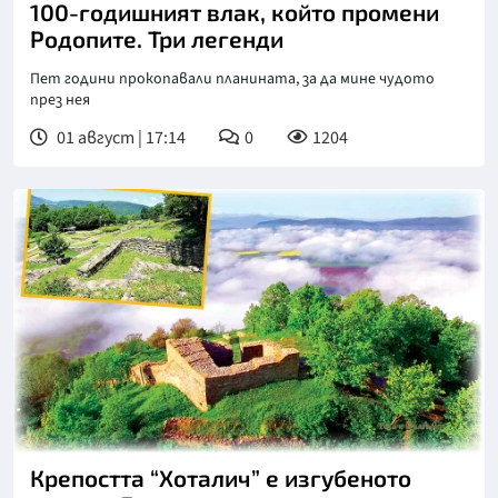
100-годишният влак, който промени
Родопите. Три легенди
Пет години прокопавали планината, за да мине чудото
през нея
01 август | 17:14
0
1204
Крепостта “Хоталич” е изгубеното