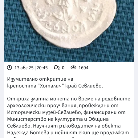
13 авг 25 | 20:45
0
1694
Изумително откритие на
крепостта “Хоталич” край Севлиево.
Откриха златна монета по време на редовните
археологически проучвания, провеждани от
Исторически музей-Севлиево, финансирани от
Министерство на културата и Община
Севлиево. Научният ръководител на обекта
Надежда Ботева и нейният екип ще продължат