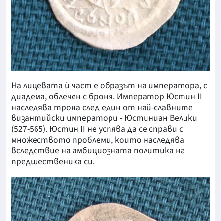
На лицевата ѝ част е образът на императора, с
диадема, облечен с броня. Император Юстин II
наследява трона след един от най-славните
византийски императори - Юстиниан Велики
(527-565). Юстин II не успява да се справи с
множеството проблеми, които наследява
вследствие на амбициозната политика на
предшественика си.