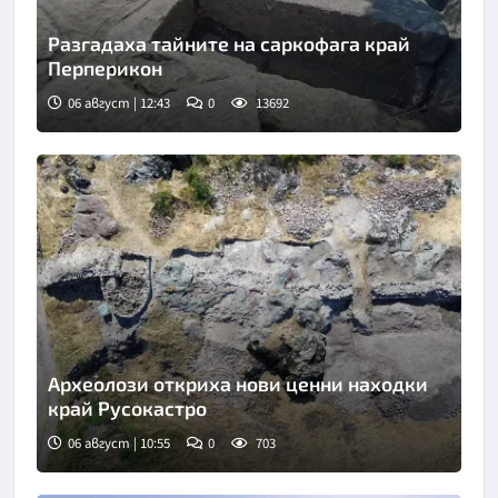
Разгадаха тайните на саркофага край
Перперикон
06 август | 12:43
0
13692
Снимка: Bulgaria ON AIR
Археолози откриха нови ценни находки
край Русокастро
06 август | 10:55
0
703