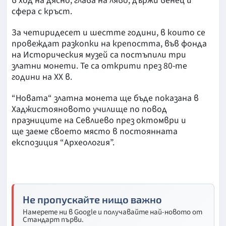
в ход на дясно, глава на ляво, държи венец и
сфера с кръст.
За четиридесет и шестте години, в които се
провеждат разкопки на крепостта, във фонда
на Историческия музей са постъпили три
златни монети. Те са открити през 80-те
години на ХХ в.
“Новата“ златна монета ще бъде показана в
Хаджистояновото училище по повод
празниците на Севлиево през октомври и
ще заеме своето място в постоянната
експозиция “Археология”.
Не пропускайте нищо важно
Намерете ни в Google и получавайте най-новото от
Стандарт първи.