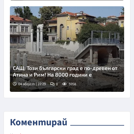
САЩ: Този български град е по-древен от
Атина и Рим! На 8000 години е
04 август | 22:29
0
5958
Коментирай