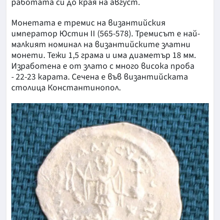
работата си до края на август.
Монетата е тремис на византийския
император Юстин II (565-578). Тремисът е най-
малкият номинал на византийските златни
монети. Тежи 1,5 грама и има диаметър 18 мм.
Изработена е от злато с много висока проба
- 22-23 карата. Сечена е във византийската
столица Константинопол.