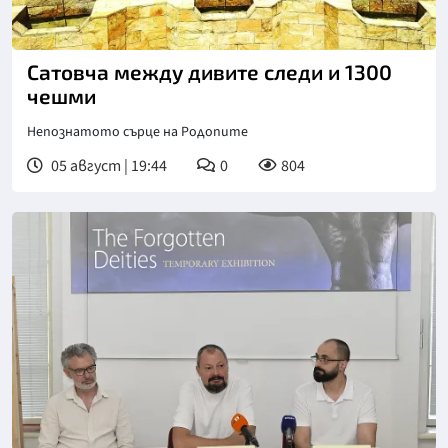
Сатовча между дивите следи и 1300
чешми
Непознатото сърце на Родопите
05 август | 19:44
0
804