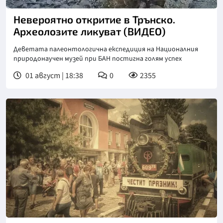
Невероятно откритие в Трънско.
Археолозите ликуват (ВИДЕО)
Деветата палеонтологична експедиция на Националния
природонаучен музей при БАН постигна голям успех
01 август | 18:38
0
2355