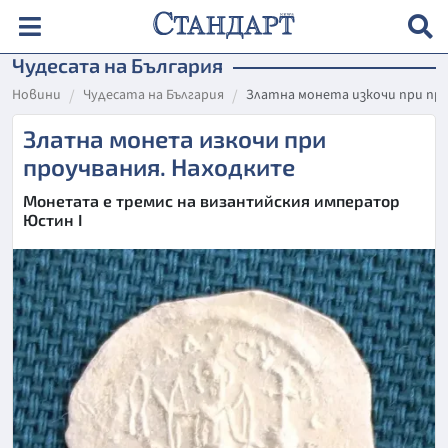
Чудесата на България
Новини
Чудесата на България
Златна монета изкочи при пр
Златна монета изкочи при
проучвания. Находките
Монетата е тремис на византийския император
Юстин I