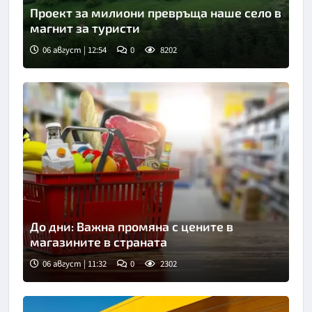
Проект за милиони превръща наше село в
магнит за туристи
06 август | 12:54
0
8202
До дни: Важна промяна с цените в
магазините в страната
06 август | 11:32
0
2302