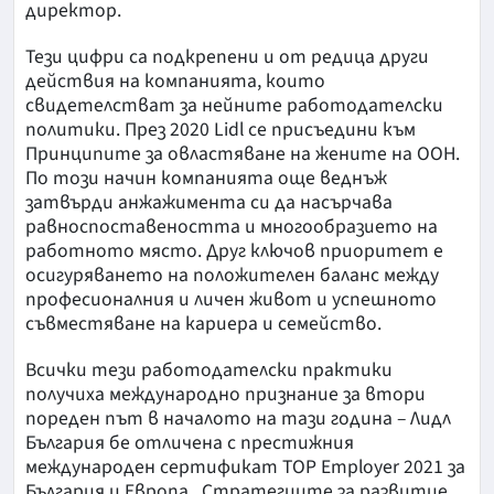
директор.
Тези цифри са подкрепени и от редица други
действия на компанията, които
свидетелстват за нейните работодателски
политики. През 2020 Lidl се присъедини към
Принципите за овластяване на жените на ООН.
По този начин компанията още веднъж
затвърди анжажимента си да насърчава
равноспоставеността и многообразието на
работното място. Друг ключов приоритет е
осигуряването на положителен баланс между
професионалния и личен живот и успешното
съвместяване на кариера и семейство.
Всички тези работодателски практики
получиха международно признание за втори
пореден път в началото на тази година – Лидл
България бе отличена с престижния
международен сертификат TOP Employer 2021 за
България и Европа. Стратегиите за развитие