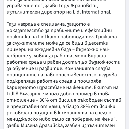
управлението“, заяви Герд Жрановски,
изпълнителен директор на Lidl International.
Тази награда е специална, защото е
доказателство за правилните и ефективни
практики на Lidl като работодател. Грижата
за служителите може да се види в десетки
примери на ежедневна база – възможно най-
добрите условия за работа, мотивираща
работна среда и равен достъп до възможности
за обучение и развитие. Компанията спазва
принципите на равнопоставеност, осигурява
подкрепяща работна среда и поощрява
кариерното израстване на жените. Екипът на
Lidl в България е много добър пример в това
отношение – 30% от висшия ръководен състав
е представен от дами, а близо 38% от всички
ръководни позиции в компанията на средно
мениджърско ниво също са поверени на жени“,
заяви Милена Драгийска, главен изпълнителен