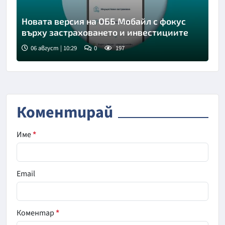
Новата версия на ОББ Мобайл с фокус
върху застраховането и инвестициите
06 август | 10:29
0
197
Коментирай
Име
*
Email
Коментар
*