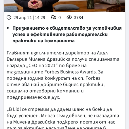
29 апр 21 | 14:29
0
3784
Признанието е свидетелство за устойчивия
успех и ефективните работодателски
практики на компанията
Главният изпълнителен директор на Лидл
България Милена Драгийска получи специалната
награда „CEO на 2021“ по време на
тазгодишните Forbes Business Awards. За
поредна година конкурсът на сп. Forbes
отличава най-добрите бизнес практики,
социално отговорни компании и
предприемаческия дух.
„В Lidl се стремим да дадем шанс на всеки да
бъде успешен. Много съм доволен, че наградата
на Милена Драгийска подкрепя поетия от нас
път за активно насърчаване на жените в