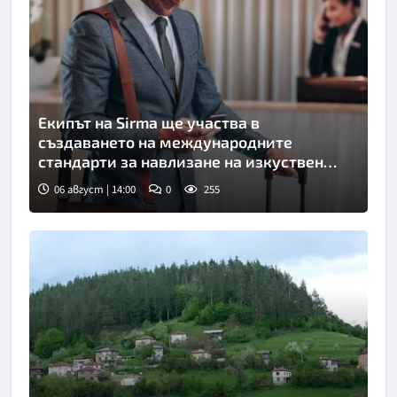
Екипът на Sirma ще участва в
създаването на международните
стандарти за навлизане на изкуствен
интелект в хотелиерството
06 август | 14:00
0
255