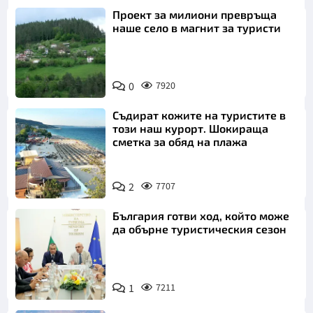
Проект за милиони превръща
наше село в магнит за туристи
0
7920
Съдират кожите на туристите в
този наш курорт. Шокираща
сметка за обяд на плажа
2
7707
България готви ход, който може
да обърне туристическия сезон
1
7211