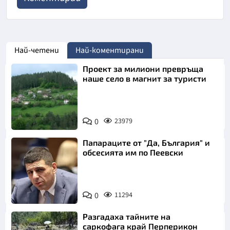
Най-четени
Най-коментирани
Проект за милиони превръща
наше село в магнит за туристи
0
23979
Папараците от "Да, България" и
обсесията им по Пеевски
0
11294
Разгадаха тайните на
саркофага край Перперикон