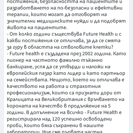
постижения, безопасността на пациентите и
разработването на по-безопасни и ефективни
терапии, които могат да отговорят на
значителни медицинските нужди и да подобрят
живота на пациентите.
- От колко години съществува Future Health и с
какви постижения се отличава, за да се смята
за гуру в областта на стволовите клетки?
- Future health е създадена през 2002 година. Като
пионер на частното фамилно тъканно
банкиране, успя да се утвърди и наложи на
европейския пазар като лидер и като партньор
на семействата. Нещото, което ни отличава е
качеството на работа и страхотния
професионализъм, които са признати дори от
Кралицата на Великобритания с връчването на
короната на качество в продължение на 5
години. В допълнение на всичко - Future Health е
регистрирала над 120 успешно освободени
проби, които бяха съхранени в нашите
лаборатории. Ние сме първата частна