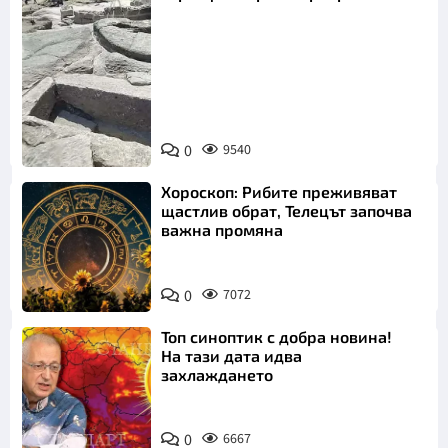
Снимка:
Bulgaria ON
0
9540
AIR
Хороскоп: Рибите преживяват
щастлив обрат, Телецът започва
важна промяна
0
7072
Топ синоптик с добра новина!
На тази дата идва
захлаждането
0
6667