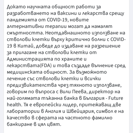
Докато научната общност работи за
разработването на ваксини и лекарства срещу
пандемията oт COVID-19, новите
алтернативни терапии могат да намалят
смъртността. Неотдавнашното използване на
стволови клетки върху критично болни с COVID-
19 в Китай, доведе до издаване на разрешение
за прилагане на стволови клетки от
Администрацията по храните и
лекарствата(FDA) и това създаде вълнение сред
медицинската общност. За възможното
лечение със стволови клетки и всички
предизвикателства чрез тяхното използване,
говорим по въпроса с Вили Пеева, директор на
най-голямата тъканна банка в България - Future
health. Тя е европейски лидер, притежаващ две
лаборатории в Англия и Швейцария, символ е на
качество в сферата на частното фамилно
банкиране в цял цвят.