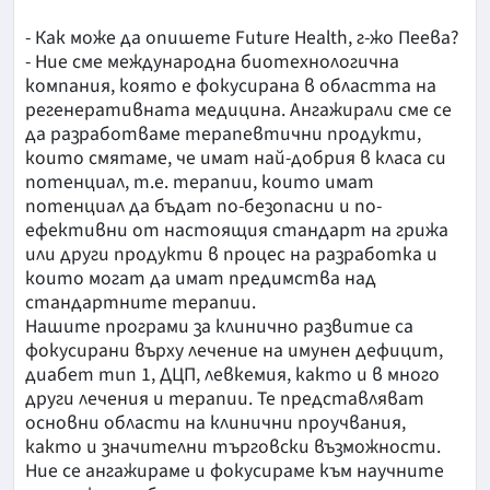
- Как може да опишете Future Health, г-жо Пеева?
- Ние сме международна биотехнологична
компания, която е фокусирана в областта на
регенеративната медицина. Ангажирали сме се
да разработваме терапевтични продукти,
които смятаме, че имат най-добрия в класа си
потенциал, т.е. терапии, които имат
потенциал да бъдат по-безопасни и по-
ефективни от настоящия стандарт на грижа
или други продукти в процес на разработка и
които могат да имат предимства над
стандартните терапии.
Нашите програми за клинично развитие са
фокусирани върху лечение на имунен дефицит,
диабет тип 1, ДЦП, левкемия, както и в много
други лечения и терапии. Те представляват
основни области на клинични проучвания,
както и значителни търговски възможности.
Ние се ангажираме и фокусираме към научните