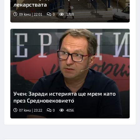
лекарствата
09 юни | 22:01
0
1700
Учен: Заради истерията ще мрем като
през Средновековието
07 юни | 23:22
0
4056