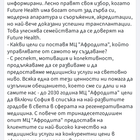
информирани. Лесно правят своя избор, когато
Future Health има богат опит зад гърба си,
модерна апаратура и съоръжения, акредитации,
но най-вече доказани успешни трансплантации.
Това улеснява семействата да се доверят на
Future Health.
- Какви цели си поставя МЦ "Афродита", който
управлявате от самото му създаванe?
- С респект, мотивация и колективност,
продължаваме да се развиваме и да
предоставяме медицински услуги на световно
ниво. Всяка една от тези ценности ни помага да
изпълним обещанието, което сме си дали и на
сaмите нас - до 2030 година МЦ "Афродита" цели
да включи София в списъка на най-развитите
градове в света в сферата на регенеративната
медицина. С повече от тринадесетгодишен
опит МЦ "Афродита" предоставя на
клиентите си най-високо качество на
медицински услуги на конкурентни цени в