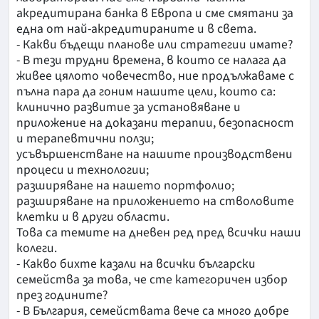
акредитирана банка в Европа и сме смятани за
една от най-акредитираните и в света.
- Какви бъдещи планове или стратегии имате?
- В тези трудни времена, в които се налага да
живее цялото човечество, ние продължаваме с
пълна пара да гоним нашите цели, които са:
клинично развитие за установяване и
приложение на доказани терапии, безопасност
и терапевтични ползи;
усъвършенстване на нaшите производствени
процеси и технологии;
разширяване на нашето портфолио;
разширяване на приложението на стволовите
клетки и в други области.
Това са темите на дневен ред пред всички наши
колеги.
- Какво бихте казали на всички български
семейства за това, че сте категоричен избор
през годините?
- В България, семействата вече са много добре