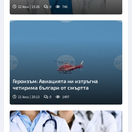
22 юли | 15:26
0
746
Героизъм: Авиацията ни изтръгна
четирима българи от смъртта
21 юли | 20:13
0
1497