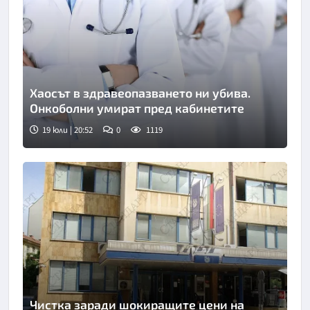
Хаосът в здравеопазването ни убива.
Онкоболни умират пред кабинетите
19 юли | 20:52
0
1119
Чистка заради шокиращите цени на