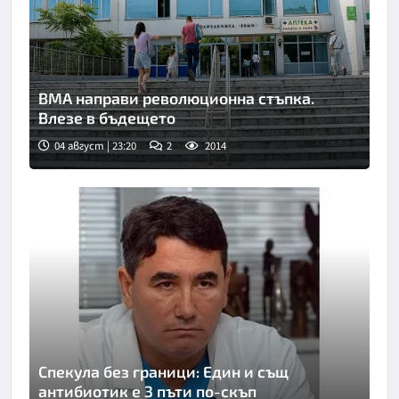
ВМА направи революционна стъпка.
Влезе в бъдещето
04 август | 23:20
2
2014
Спекула без граници: Един и същ
антибиотик е 3 пъти по-скъп