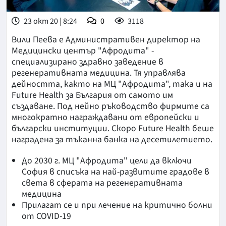
23 окт 20 | 8:24
0
3118
Вили Пеева е Административен директор на
Медицински център "Афродита" -
специализирано здравно заведение в
регенеративната медицина. Тя управлява
дейността, както на МЦ "Афродита", така и на
Future Health за България от самото им
създаване. Под нейно ръководство фирмите са
многократно награждавани от европейски и
български институции. Скоро Future Health беше
наградена за тъканна банка на десетилетието.
До 2030 г. МЦ "Афродита" цели да включи
София в списъка на най-развитите градове в
света в сферата на регенеративната
медицина
Прилагат се и при лечение на критично болни
от COVID-19