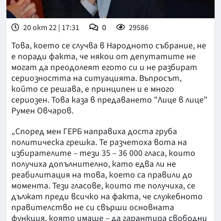
20 окт 22 | 17:31
0
29586
Това, което се случва в Народното събрание, не
е поради факта, че някои от депутатите не
могат да преодолеят егото си и не разбират
сериозността на ситуацията. Въпросът,
който се решава, е принципен и е много
сериозен. Това каза в предаването "Лице в лице"
Румен Овчаров.
„Според мен ГЕРБ направиха доста груба
политическа грешка. Те разчетоха вота на
избирателите – тези 35 – 36 000 гласа, които
получиха допълнително, като едва ли не
реабилитация на това, което са правили до
момента. Тези гласове, които те получиха, се
дължат преди всичко на факта, че служебното
правителство не си свърши основната
функция, която имаше – да гарантира свободни