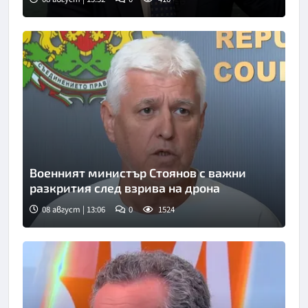
Снимка: Нова телевизия
Военният министър Стоянов с важни
разкрития след взрива на дрона
08 август | 13:06
0
1524