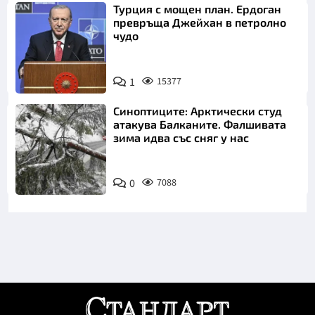
Турция с мощен план. Ердоган
превръща Джейхан в петролно
чудо
1
15377
Синоптиците: Арктически студ
атакува Балканите. Фалшивата
зима идва със сняг у нас
0
7088