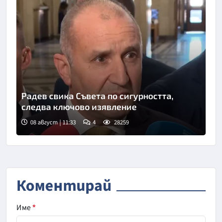
Радев свика Съвета по сигурността,
следва ключово изявление
08 август | 11:33
4
28259
Коментирай
Име
*