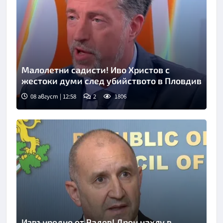
Малолетни садисти! Иво Христов с
жестоки думи след убийството в Пловдив
08 август | 12:58
2
1806
Снимка: бТВ
Извънредно от Радев! Дрон нахлу в