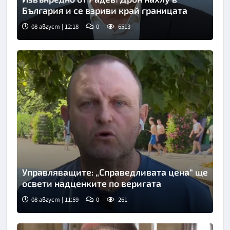
България и се взриви край границата
08 август | 12:18
0
6513
Управляващите: „Справедливата цена“ ще
освети надценките по веригата
08 август | 11:59
0
261
Снимка: Нова телевизия