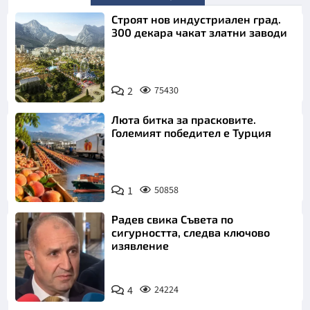
Строят нов индустриален град.
300 декара чакат златни заводи
2
75430
Люта битка за прасковите.
Големият победител е Турция
1
50858
Радев свика Съвета по
сигурността, следва ключово
изявление
4
24224