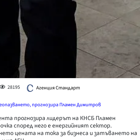
28195
Агенция Стандарт
веопазването, прогнозира Пламен Димитров
ента прогнозира лидерът на КНСБ Пламен
чка според него е енергийният сектор.
ето цената на тока за бизнеса и затъването на