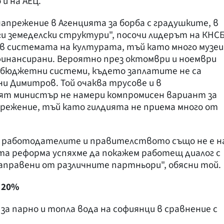
и на АЕЦ.
напрежение в Агенцията за борба с градушките, в
ги земеделски структури", посочи лидерът на КНСБ
 в системата на културата, тъй като много музеи
финансирани. Вероятно през октомври и ноември
и бюджетни системи, където заплатите не са
ни Димитров. Той очаква трусове и в
ият министър не намери компромисен вариант за
режение, тъй като гилдията не приема много от
 с работодателите и правителството също не е н
та реформа успяхме да покажем работещ диалог с
направени от различните партньори", обясни той.
 20%
 за парно и топла вода на софиянци в сравнение с