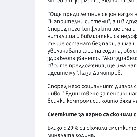
много от фирмите, включително 
"Още преди летния сезон назря 
"Напоителни системи", а и в дру
Според него конфликти ще има и
читалища и библиотеки са недо
те ще останат без пари, а има 
увеличавани шеста година, обяс
здравеопазването. "Ако здравн
своите предложения, ще има нап
идеите му", каза Димитров.
Според него социалният диалог
ниво. "Единствено за пенсионна
всички компромиси, които бяха 
Сметките за парно са скочили с
Близо с 20% са скочили сметките
миналата година.