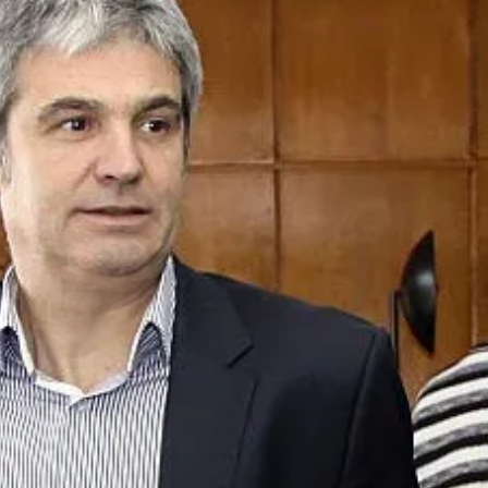
КУЛТУРА
ПРАВОСЪДИЕ
КРИМИ
КИБЕРЗАЩИТ
ВЯРА
ОБЯВИ
ВОЙНАТА В У
ВРЕМЕТО