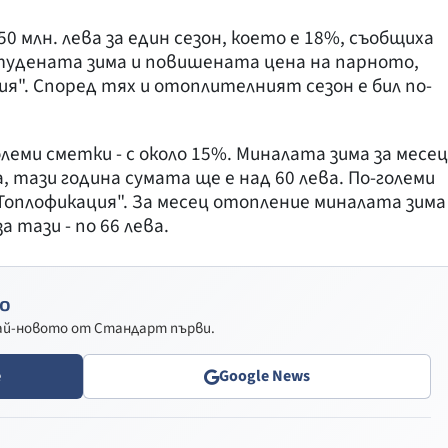
0 млн. лева за един сезон, което е 18%, съобщиха
тудената зима и повишената цена на парното,
ия". Според тях и отоплителният сезон е бил по-
еми сметки - с около 15%. Миналата зима за месец
, тази година сумата ще е над 60 лева. По-големи
Топлофикация". За месец отопление миналата зима
а тази - по 66 лева.
о
най-новото от Стандарт първи.
e
Google News