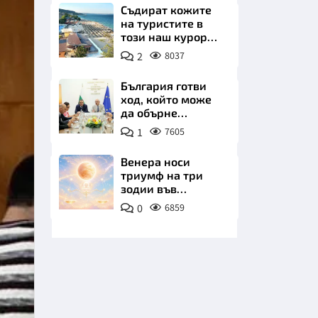
Съдират кожите
на туристите в
този наш курорт.
Шокираща
2
8037
сметка за обяд на
плажа
България готви
ход, който може
НИЦИ
да обърне
туристическия
1
7605
сезон
Венера носи
триумф на три
КРАЙНА
зодии във
всичките им
0
6859
начинания до дни