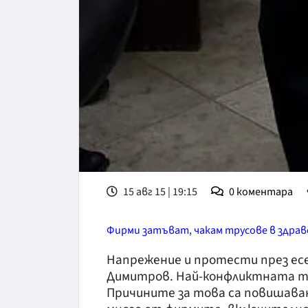
15 авг 15 | 19:15
0
коментара
Фирми затъват, чакам трусове в здра
Напрежение и протести през ес
Димитров. Най-конфликтната то
Причините за това са повишаван