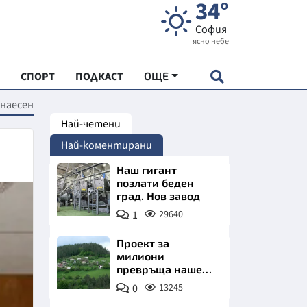
34°
София
ясно небе
СПОРТ
ПОДКАСТ
ОЩЕ
наесен
Най-четени
НДАРТ
Най-коментирани
АДЕМИЯ "ЧУДЕСАТА НА БЪЛГАРИЯ"
Наш гигант
позлати беден
град. Нов завод
Е
1
29640
Проект за
милиони
превръща наше
СКАТА ХРАНА
село в магнит за
0
13245
туристи
АРСКАТА ИКОНОМИКА