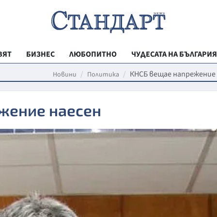
ВЯТ
БИЗНЕС
ЛЮБОПИТНО
ЧУДЕСАТА НА БЪЛГАРИЯ
РЕГИОНАЛНИ
КНСБ вещае напрежение 
Новини
Политика
ВЕСТНИК СТА
жение наесен
МЛАДЕЖКА АК
ЗДРАВЕ
ОБРАЗОВАНИ
МОЯТ ГРАД
ТЕХНОЛОГИИ
ДА!НА БЪЛГАР
ДА! НА БЪЛГ