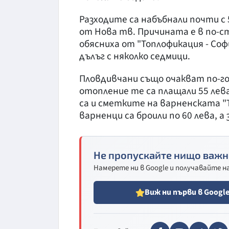
Разходите са набъбнали почти с 5
от Нова тв. Причината е в по-с
обясниха от "Топлофикация - Соф
дълъг с няколко седмици.
Пловдивчани също очакват по-гол
отопление те са плащали 55 лева
са и сметките на варненската "
варненци са броили по 60 лева, а з
Не пропускайте нищо важн
Намерете ни в Google и получавайте 
Виж ни първи в Googl