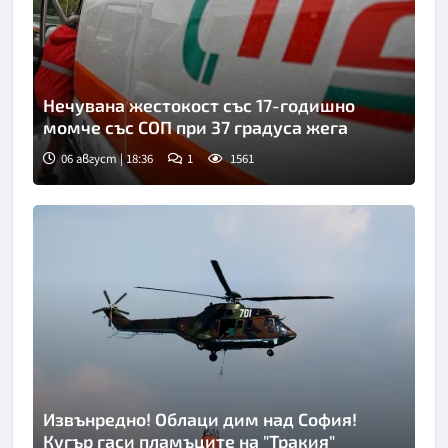
Нечувана жестокост със 17-годишно
момче със СОП при 37 градуса жега
06 август | 18:36
1
1561
Извънредно! Облаци дим над София!
Кугър гаси пламъците на "Тракия"