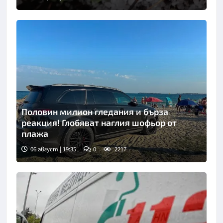
Половин милион гледания и бърза
реакция! Глобяват наглия шофьор от
плажа
06 август | 19:35
0
2217