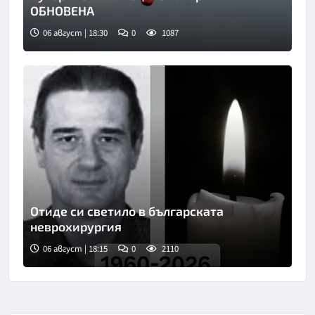
ОБНОВЕНА
06 август | 18:30
0
1087
Снимка: БТА
Отиде си светило в българската
неврохирургия
06 август | 18:15
0
2110