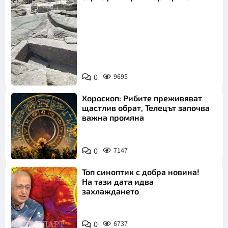
Снимка:
Bulgaria ON
0
9695
AIR
Хороскоп: Рибите преживяват
щастлив обрат, Телецът започва
важна промяна
0
7147
Топ синоптик с добра новина!
На тази дата идва
захлаждането
0
6737