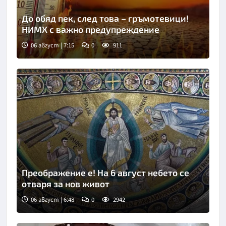
До обяд пек, след това – гръмотевици!
НИМХ с важно предупреждение
06 август | 7:15
0
911
Преображение е! На 6 август небето се
отваря за нов живот
06 август | 6:48
0
2942