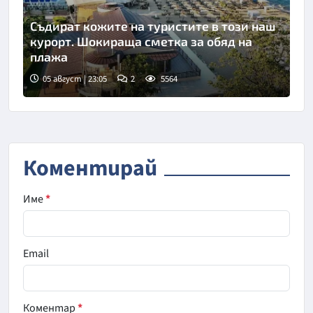
Съдират кожите на туристите в този наш
курорт. Шокираща сметка за обяд на
плажа
05 август | 23:05
2
5564
Коментирай
Име
*
Email
Коментар
*