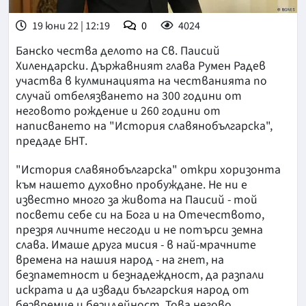
19 юни 22 | 12:19
0
4024
Банско чества делото на Св. Паисий
Хилендарски. Държавният глава Румен Радев
участва в кулминацията на честванията по
случай отбелязването на 300 години от
неговото рождение и 260 години от
написването на "История славянобългарска",
предаде БНТ.
"История славянобългарска" откри хоризонта
към нашето духовно пробуждане. Не ни е
известно много за живота на Паисий - той
посвети себе си на Бога и на Отечеството,
презря личните несгоди и не потърси земна
слава. Имаше друга мисия - в най-мрачните
времена на нашия народ - на гнет, на
безпаметност и безнадеждност, да разпали
искрата и да извади българския народ от
безвремие и безидейност. Това негово