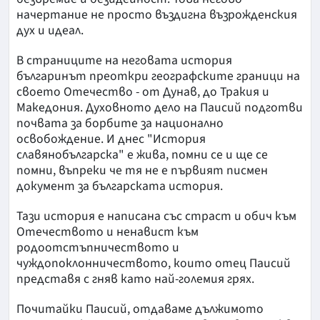
начертание не просто въздигна възрожденския
дух и идеал.
В страниците на неговата история
българинът преоткри географските граници на
своето Отечество - от Дунав, до Тракия и
Македония. Духовното дело на Паисий подготви
почвата за борбите за национално
освобождение. И днес "История
славянобългарска" е жива, помни се и ще се
помни, въпреки че тя не е първият писмен
документ за българската история.
Тази история е написана със страст и обич към
Отечеството и ненавист към
родоотстъпничеството и
чуждопоклонничеството, които отец Паисий
представя с гняв като най-големия грях.
Почитайки Паисий, отдаваме дължимото