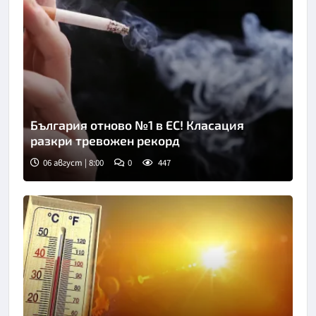
България отново №1 в ЕС! Класация
разкри тревожен рекорд
06 август | 8:00
0
447
Снимка: goggle