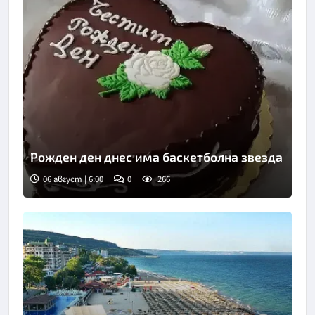
Рожден ден днес има баскетболна звезда
06 август | 6:00
0
266