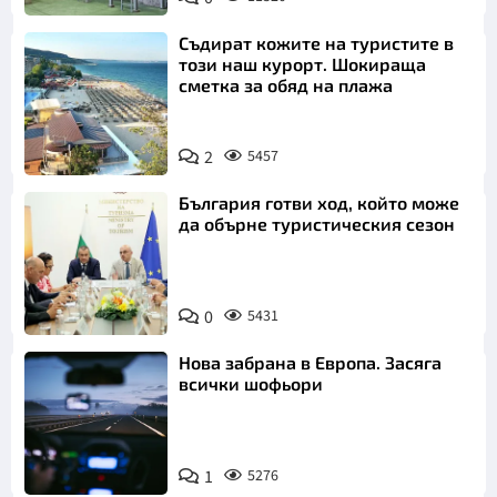
Съдират кожите на туристите в
този наш курорт. Шокираща
сметка за обяд на плажа
2
5457
България готви ход, който може
да обърне туристическия сезон
0
5431
Нова забрана в Европа. Засяга
всички шофьори
1
5276