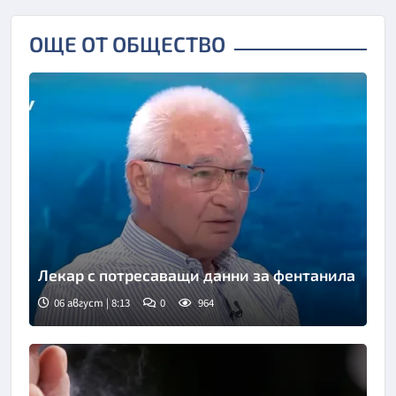
ОЩЕ ОТ ОБЩЕСТВО
Лекар с потресаващи данни за фентанила
06 август | 8:13
0
964