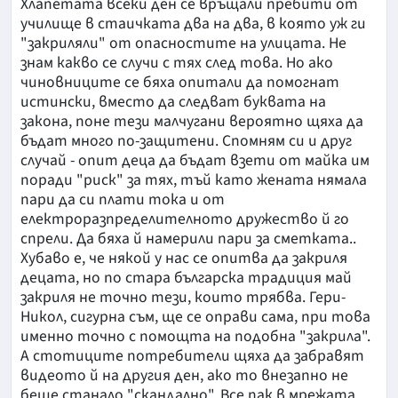
Хлапетата всеки ден се връщали пребити от
училище в стаичката два на два, в която уж ги
"закриляли" от опасностите на улицата. Не
знам какво се случи с тях след това. Но ако
чиновниците се бяха опитали да помогнат
истински, вместо да следват буквата на
закона, поне тези малчугани вероятно щяха да
бъдат много по-защитени. Спомням си и друг
случай - опит деца да бъдат взети от майка им
поради "риск" за тях, тъй като жената нямала
пари да си плати тока и от
електроразпределителното дружество й го
спрели. Да бяха й намерили пари за сметката..
Хубаво е, че някой у нас се опитва да закриля
децата, но по стара българска традиция май
закриля не точно тези, които трябва. Гери-
Никол, сигурна съм, ще се оправи сама, при това
именно точно с помощта на подобна "закрила".
А стотиците потребители щяха да забравят
видеото й на другия ден, ако то внезапно не
беше станало "скандално". Все пак в мрежата