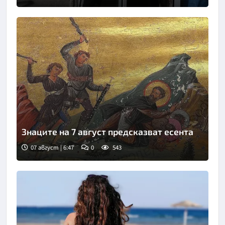
Снимка: БТА
Знаците на 7 август предсказват есента
07 август | 6:47
0
543