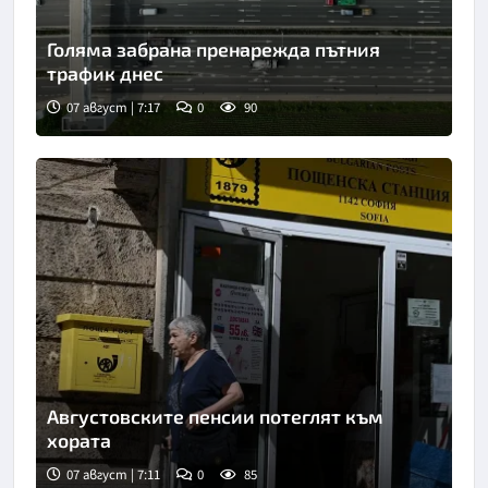
Голяма забрана пренарежда пътния
трафик днес
07 август | 7:17
0
90
Снимка: БТА
Августовските пенсии потеглят към
хората
07 август | 7:11
0
85