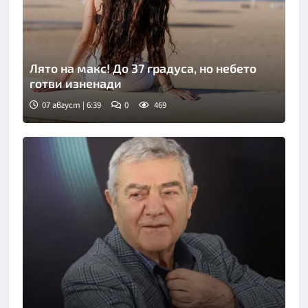
Лято на макс! До 37 градуса, но небето
готви изненади
07 август | 6:39
0
469