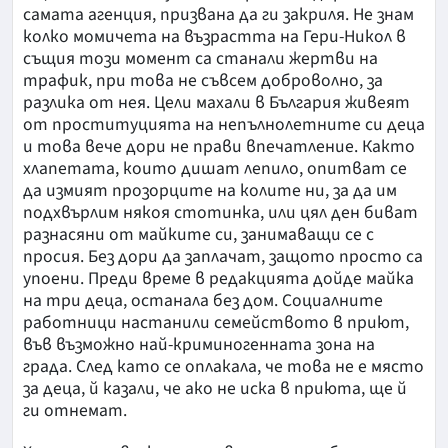
самата агенция, призвана да ги закриля. Не знам
колко момичета на възрастта на Гери-Никол в
същия този момент са станали жертви на
трафик, при това не съвсем доброволно, за
разлика от нея. Цели махали в България живеят
от проституцията на непълнолетните си деца
и това вече дори не прави впечатление. Както
хлапетата, които дишат лепило, опитват се
да измият прозорците на колите ни, за да им
подхвърлим някоя стотинка, или цял ден биват
разнасяни от майките си, занимаващи се с
просия. Без дори да заплачат, защото просто са
упоени. Преди време в редакцията дойде майка
на три деца, останала без дом. Социалните
работници настанили семейството в приют,
във възможно най-криминогенната зона на
града. След като се оплакала, че това не е място
за деца, й казали, че ако не иска в приюта, ще й
ги отнемат.