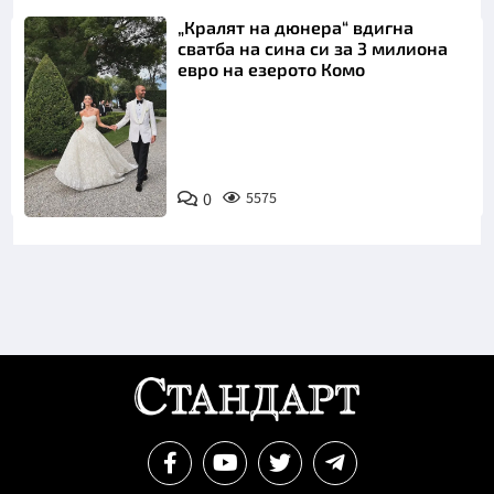
„Кралят на дюнера“ вдигна
сватба на сина си за 3 милиона
евро на езерото Комо
Снимка:
0
5575
Инстаграм