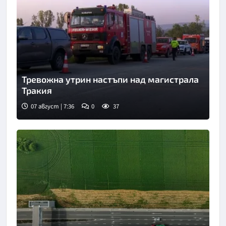
Тревожна утрин настъпи над магистрала
Тракия
07 август | 7:36
0
37
Снимка: бТВ