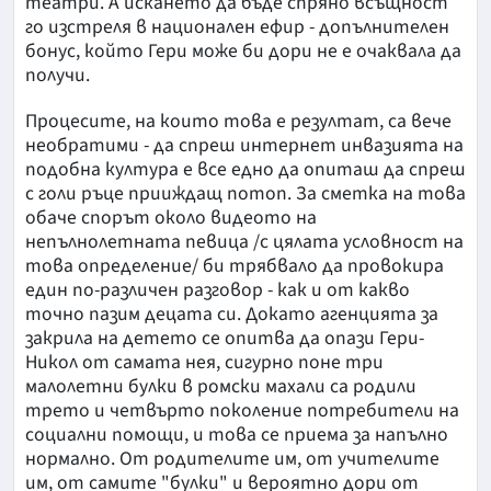
театри. А искането да бъде спряно всъщност
го изстреля в национален ефир - допълнителен
бонус, който Гери може би дори не е очаквала да
получи.
Процесите, на които това е резултат, са вече
необратими - да спреш интернет инвазията на
подобна култура е все едно да опиташ да спреш
с голи ръце прииждащ потоп. За сметка на това
обаче спорът около видеото на
непълнолетната певица /с цялата условност на
това определение/ би трябвало да провокира
един по-различен разговор - как и от какво
точно пазим децата си. Докато агенцията за
закрила на детето се опитва да опази Гери-
Никол от самата нея, сигурно поне три
малолетни булки в ромски махали са родили
трето и четвърто поколение потребители на
социални помощи, и това се приема за напълно
нормално. От родителите им, от учителите
им, от самите "булки" и вероятно дори от