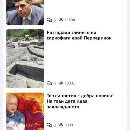
0
11598
Разгадаха тайните на
саркофага край Перперикон
Снимка:
Bulgaria ON
0
10031
AIR
Топ синоптик с добра новина!
На тази дата идва
захлаждането
0
6939