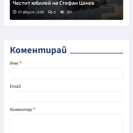
Честит юбилей на Стефан Цанев
07 август | 6:00
0
287
Снимка: БНР
Коментирай
Име
*
Email
Коментар
*