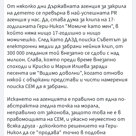
От няколко дни Държавната агенция за закрила
на детето се превърна в най-успешната PR
агенция у нас. Да, става дума за клипа на 17-
годишната Гери-Никол "Момиче като мен", в
който няма нищо 17-годишно и нищо
момичешко. След като ДАЗД поиска Съветът за
електронни медии да забрани нейния клип, от
300 000 гледания той внезапно се сдоби с над
милион. Слава, която преди време внезапно
споходи и Криско и Мария Илиева заради
песента им "Видимо доволни", когато отново
някой с объркани представи и чисти намерения
поиска СЕМ да я забрани.
Искането на агенцията е правилно от една по-
абстрактна гледна точка на морала,
неправилно от законова, защото това не е в
правомощията на СЕМ, и ужасно неуместно от
всяка друга - доколкото решението на Гери-
Никол да се "продава" точно в подобна