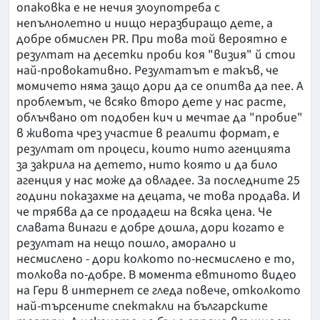
опаковка е не нечия злоупотреба с
непълнолетно и нищо неразбиращо дете, а
добре обмислен PR. При това той вероятно е
резултат на десетки проби коя "визия" й стои
най-провокативно. Резултатът е такъв, че
момичето няма защо дори да се опитва да пее. А
проблемът, че всяко второ дете у нас расте,
облъчвано от подобен кич и мечтае да "пробие"
в живота чрез участие в реалити формат, е
резултат от процеси, които нито агенцията
за закрила на детето, нито която и да било
агенция у нас може да овладее. За последните 25
години показахме на децата, че това продава. И
че трябва да се продадеш на всяка цена. Че
славата винаги е добре дошла, дори когато е
резултат на нещо пошло, аморално и
несмислено - дори колкото по-несмислено е то,
толкова по-добре. В момента евтиното видео
на Гери в интернет се гледа повече, отколкото
най-търсените спектакли на българските